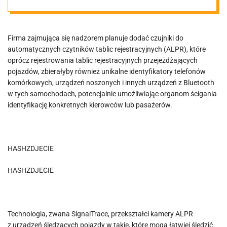
rejestracyjnych
śledzenie
Firma zajmująca się nadzorem planuje dodać czujniki do
automatycznych czytników tablic rejestracyjnych (ALPR), które
oprócz rejestrowania tablic rejestracyjnych przejeżdżających
telefonów,
pojazdów, zbierałyby również unikalne identyfikatory telefonów
komórkowych, urządzeń noszonych i innych urządzeń z Bluetooth
AirPodów i
w tych samochodach, potencjalnie umożliwiając organom ścigania
identyfikację konkretnych kierowców lub pasażerów.
smartwatchy…
HASHZDJECIE
HASHZDJECIE
Technologia, zwana SignalTrace, przekształci kamery ALPR
z urządzeń śledzących pojazdy w takie, które mogą łatwiej śledzić