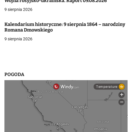
Wojna rosyjsko-ukraińska. Raport 09.08.2026
a
9 sierpnia 2026
w
p
Kalendarium historyczne: 9 sierpnia 1864 – narodziny
Romana Dmowskiego
i
9 sierpnia 2026
s
u
POGODA