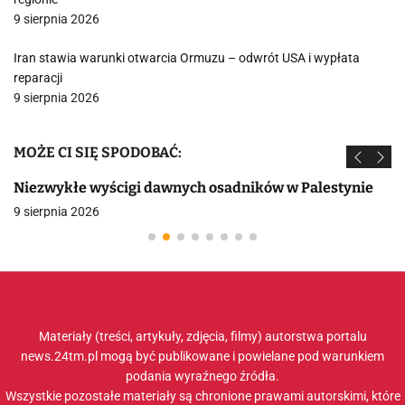
9 sierpnia 2026
Iran stawia warunki otwarcia Ormuzu – odwrót USA i wypłata
reparacji
9 sierpnia 2026
MOŻE CI SIĘ SPODOBAĆ:
Niezwykłe wyścigi dawnych osadników w Palestynie
9 sierpnia 2026
Materiały (treści, artykuły, zdjęcia, filmy) autorstwa portalu
news.24tm.pl mogą być publikowane i powielane pod warunkiem
podania wyraźnego źródła.
Wszystkie pozostałe materiały są chronione prawami autorskimi, które