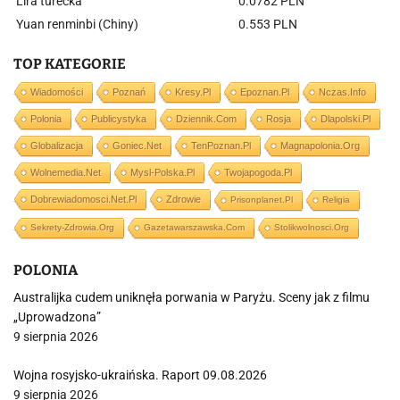
Lira turecka
0.0782 PLN
Yuan renminbi (Chiny)
0.553 PLN
TOP KATEGORIE
Wiadomości
Poznań
Kresy.pl
Epoznan.pl
Nczas.info
Polonia
Publicystyka
Dziennik.com
Rosja
Dlapolski.pl
Globalizacja
Goniec.net
TenPoznan.pl
Magnapolonia.org
Wolnemedia.net
Mysl-Polska.pl
Twojapogoda.pl
Dobrewiadomosci.net.pl
Zdrowie
Prisonplanet.pl
Religia
Sekrety-Zdrowia.org
Gazetawarszawska.com
Stolikwolnosci.org
POLONIA
Australijka cudem uniknęła porwania w Paryżu. Sceny jak z filmu
„Uprowadzona”
9 sierpnia 2026
Wojna rosyjsko-ukraińska. Raport 09.08.2026
9 sierpnia 2026