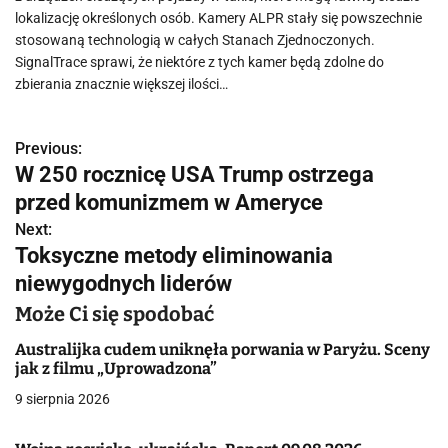
lokalizację określonych osób. Kamery ALPR stały się powszechnie
stosowaną technologią w całych Stanach Zjednoczonych.
SignalTrace sprawi, że niektóre z tych kamer będą zdolne do
zbierania znacznie większej ilości…
Previous:
N
W 250 rocznicę USA Trump ostrzega
a
przed komunizmem w Ameryce
w
Next:
Toksyczne metody eliminowania
i
niewygodnych liderów
g
Może Ci się spodobać
a
Australijka cudem uniknęła porwania w Paryżu. Sceny
jak z filmu „Uprowadzona”
c
9 sierpnia 2026
j