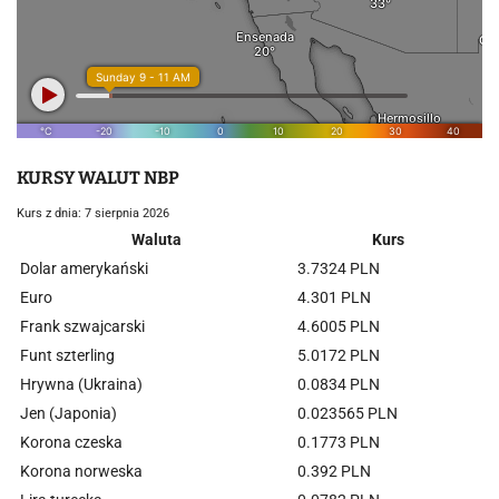
KURSY WALUT NBP
Kurs z dnia: 7 sierpnia 2026
Waluta
Kurs
Dolar amerykański
3.7324 PLN
Euro
4.301 PLN
Frank szwajcarski
4.6005 PLN
Funt szterling
5.0172 PLN
Hrywna (Ukraina)
0.0834 PLN
Jen (Japonia)
0.023565 PLN
Korona czeska
0.1773 PLN
Korona norweska
0.392 PLN