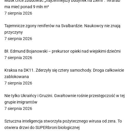
Musk chce zbudować „najcenniejszy budynek na Ziemi”. Terafab
ma mieć ponad 9 mln m²
7 sierpnia 2026
Tajemnicze zgony reniferów na Svalbardzie. Naukowcy nie znają
przyczyny
7 sierpnia 2026
Bł. Edmund Bojanowski – prekursor opieki nad wiejskimi dziećmi
7 sierpnia 2026
Kraksa na DK11. Zderzyły się cztery samochody. Droga całkowicie
zablokowana
7 sierpnia 2026
Nie tylko Ukraińcy i Gruzini. Gwałtownie rośnie przestępczość w tej
grupie imigrantów
7 sierpnia 2026
Sztuczna inteligencja stworzyła pożytecznego wirusa od zera. To
otwiera drzwi do SUPERbroni biologicznej