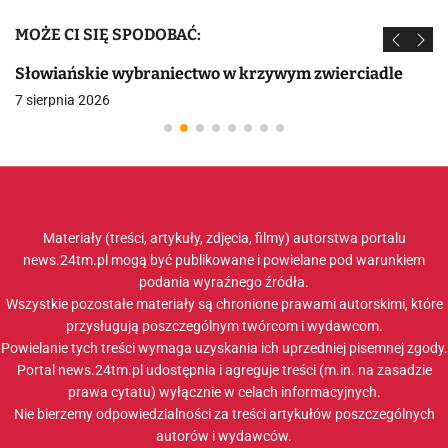
MOŻE CI SIĘ SPODOBAĆ:
Słowiańskie wybraniectwo w krzywym zwierciadle
7 sierpnia 2026
Materiały (treści, artykuły, zdjęcia, filmy) autorstwa portalu
news.24tm.pl mogą być publikowane i powielane pod warunkiem
podania wyraźnego źródła.
Wszystkie pozostałe materiały są chronione prawami autorskimi, które
przysługują poszczególnym twórcom i wydawcom.
Powielanie tych treści wymaga uzyskania ich uprzedniej pisemnej zgody.
Portal news.24tm.pl udostępnia i agreguje treści (m.in. na zasadzie
prawa cytatu) wyłącznie w celach informacyjnych.
Nie bierzemy odpowiedzialności za treści artykułów poszczególnych
autorów i wydawców.