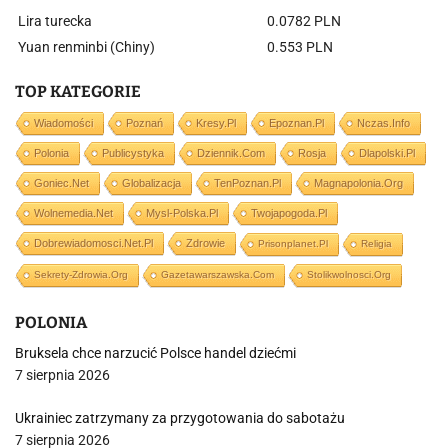
Lira turecka
0.0782 PLN
Yuan renminbi (Chiny)
0.553 PLN
TOP KATEGORIE
Wiadomości
Poznań
Kresy.pl
Epoznan.pl
Nczas.info
Polonia
Publicystyka
Dziennik.com
Rosja
Dlapolski.pl
Goniec.net
Globalizacja
TenPoznan.pl
Magnapolonia.org
Wolnemedia.net
Mysl-Polska.pl
Twojapogoda.pl
Dobrewiadomosci.net.pl
Zdrowie
Prisonplanet.pl
Religia
Sekrety-Zdrowia.org
Gazetawarszawska.com
Stolikwolnosci.org
POLONIA
Bruksela chce narzucić Polsce handel dziećmi
7 sierpnia 2026
Ukrainiec zatrzymany za przygotowania do sabotażu
7 sierpnia 2026