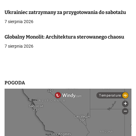
c
Ukrainiec zatrzymany za przygotowania do sabotażu
j
7 sierpnia 2026
a
Globalny Monolit: Architektura sterowanego chaosu
w
7 sierpnia 2026
p
i
s
POGODA
u