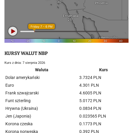
KURSY WALUT NBP
Kurs z dnia: 7 sierpnia 2026
Waluta
Kurs
Dolar amerykański
3.7324 PLN
Euro
4.301 PLN
Frank szwajcarski
4.6005 PLN
Funt szterling
5.0172 PLN
Hrywna (Ukraina)
0.0834 PLN
Jen (Japonia)
0.023565 PLN
Korona czeska
0.1773 PLN
Korona norweska
0.392 PLN