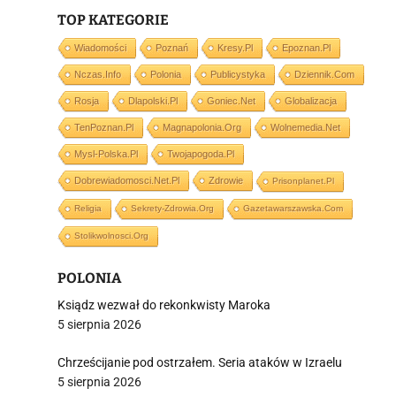
j
TOP KATEGORIE
Wiadomości
Poznań
Kresy.pl
Epoznan.pl
Nczas.info
Polonia
Publicystyka
Dziennik.com
Rosja
Dlapolski.pl
Goniec.net
Globalizacja
TenPoznan.pl
Magnapolonia.org
Wolnemedia.net
i
Mysl-Polska.pl
Twojapogoda.pl
Dobrewiadomosci.net.pl
Zdrowie
Prisonplanet.pl
Religia
Sekrety-Zdrowia.org
Gazetawarszawska.com
Stolikwolnosci.org
POLONIA
Ksiądz wezwał do rekonkwisty Maroka
5 sierpnia 2026
Chrześcijanie pod ostrzałem. Seria ataków w Izraelu
5 sierpnia 2026