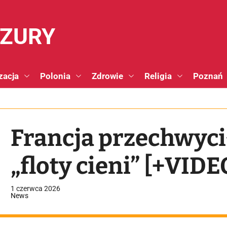
NZURY
zacja
Polonia
Zdrowie
Religia
Poznań
Francja przechwyci
„floty cieni” [+VIDE
1 czerwca 2026
News