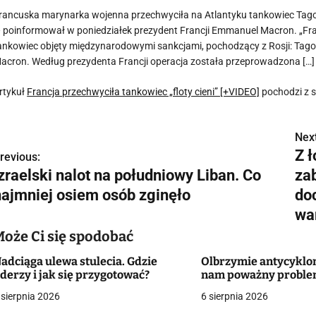
rancuska marynarka wojenna przechwyciła na Atlantyku tankowiec Tagor,
 poinformował w poniedziałek prezydent Francji Emmanuel Macron. „F
ankowiec objęty międzynarodowymi sankcjami, pochodzący z Rosji: Tagor.
acron. Według prezydenta Francji operacja została przeprowadzona […]
rtykuł
Francja przechwyciła tankowiec „floty cieni” [+VIDEO]
pochodzi z 
Next
N
Z 
revious:
a
zraelski nalot na południowy Liban. Co
zab
w
najmniej osiem osób zginęło
do
wa
Może Ci się spodobać
g
adciąga ulewa stulecia. Gdzie
Olbrzymie antycyklo
a
derzy i jak się przygotować?
nam poważny probl
 sierpnia 2026
6 sierpnia 2026
c