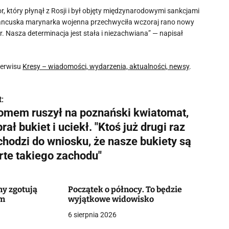
 który płynął z Rosji i był objęty międzynarodowymi sankcjami
rancuska marynarka wojenna przechwyciła wczoraj rano nowy
 Nasza determinacja jest stała i niezachwiana” — napisał
serwisu
Kresy – wiadomości, wydarzenia, aktualności, newsy
.
:
łomem ruszył na poznański kwiatomat,
rał bukiet i uciekł. "Ktoś już drugi raz
chodzi do wniosku, że nasze bukiety są
rte takiego zachodu"
ny zgotują
Początek o północy. To będzie
em
wyjątkowe widowisko
6 sierpnia 2026