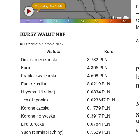
F
—
t
M
KURSY WALUT NBP
A
Kurs z dnia: 5 sierpnia 2026
Waluta
Kurs
Dolar amerykański
3.732 PLN
Euro
4.305 PLN
P
Frank szwajcarski
4.608 PLN
I
Funt szterling
5.0219 PLN
Hrywna (Ukraina)
0.0834 PLN
i
Jen (Japonia)
0.023647 PLN
Korona czeska
0.1779 PLN
N
Korona norweska
0.3917 PLN
u
Lira turecka
0.0784 PLN
6
Yuan renminbi (Chiny)
0.5529 PLN