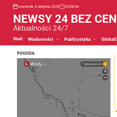
S
czwartek, 6 sierpnia 2026
03
:
08
:
05
k
i
NEWSY 24 BEZ CE
p
t
Aktualności 24/7
o
c
Start
Wiadomości
Publicystyka
Globali
o
n
POGODA
t
e
n
t