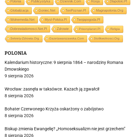
Polonia
Publicystyka
Dziennik.com
Rosja
Dlapolski.pl
Globalizacja
Goniec.net
TenPoznan.pl
Magnapolonia.org
Wolnemedia.net
Mysl-Polska.pl
Twojapogoda.pl
Dobrewiadomosci.net.pl
Zdrowie
Prisonplanet.pl
Religia
Sekrety-Zdrowia.org
Gazetawarszawska.com
Stolikwolnosci.org
POLONIA
Kalendarium historyczne: 9 sierpnia 1864 – narodziny Romana
Dmowskiego
9 sierpnia 2026
Wrocław: zasnęła w taksówce. Kazach ją zgwałcił
8 sierpnia 2026
Bohater Czerwonego Krzyża oskarżony o zabójstwo
8 sierpnia 2026
Biskup zmienia Ewangelię? „Homoseksualizm nie jest grzechem”
8 sierpnia 2026