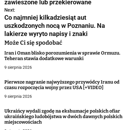
w
zawieszone lub przekierowane
Next:
i
Co najmniej kilkadziesiąt aut
g
uszkodzonych nocą w Poznaniu. Na
lakierze wyryto napisy i znaki
a
Może Ci się spodobać
c
Iran i Oman blisko porozumienia w sprawie Ormuzu.
j
Teheran stawia dodatkowe warunki
a
9 sierpnia 2026
w
Pierwsze nagranie najwyższego przywódcy Iranu od
czasu rozpoczęcia wojny przez USA [+VIDEO]
p
9 sierpnia 2026
i
s
Ukraińcy wydali zgodę na ekshumacje polskich ofiar
ukraińskiego ludobójstwa w dwóch dawnych polskich
u
miejscowościach