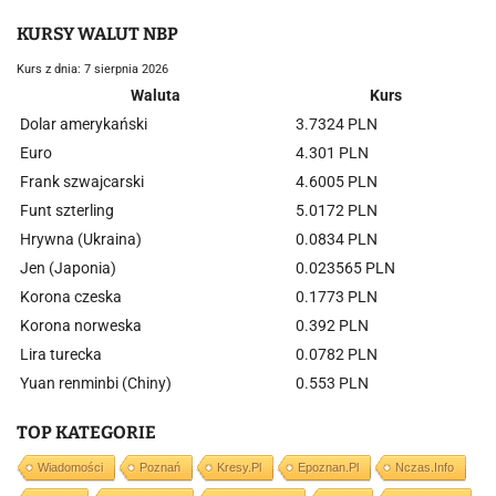
KURSY WALUT NBP
Kurs z dnia: 7 sierpnia 2026
Waluta
Kurs
Dolar amerykański
3.7324 PLN
Euro
4.301 PLN
Frank szwajcarski
4.6005 PLN
Funt szterling
5.0172 PLN
Hrywna (Ukraina)
0.0834 PLN
Jen (Japonia)
0.023565 PLN
Korona czeska
0.1773 PLN
Korona norweska
0.392 PLN
Lira turecka
0.0782 PLN
Yuan renminbi (Chiny)
0.553 PLN
TOP KATEGORIE
Wiadomości
Poznań
Kresy.pl
Epoznan.pl
Nczas.info