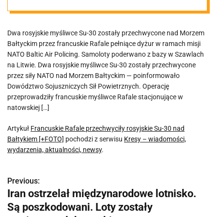
nad Bałtykiem
Dwa rosyjskie myśliwce Su-30 zostały przechwycone nad Morzem
[+FOTO]
Bałtyckim przez francuskie Rafale pełniące dyżur w ramach misji
NATO Baltic Air Policing. Samoloty poderwano z bazy w Szawlach
na Litwie. Dwa rosyjskie myśliwce Su-30 zostały przechwycone
przez siły NATO nad Morzem Bałtyckim — poinformowało
Dowództwo Sojuszniczych Sił Powietrznych. Operację
przeprowadziły francuskie myśliwce Rafale stacjonujące w
natowskiej […]
Artykuł
Francuskie Rafale przechwyciły rosyjskie Su-30 nad
Bałtykiem [+FOTO]
pochodzi z serwisu
Kresy – wiadomości,
wydarzenia, aktualności, newsy
.
Previous:
N
Iran ostrzelał międzynarodowe lotnisko.
a
Są poszkodowani. Loty zostały