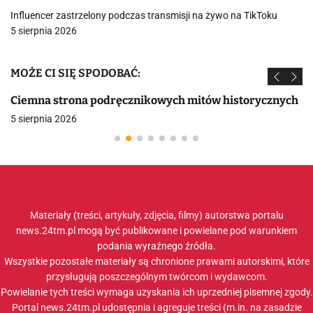
Influencer zastrzelony podczas transmisji na żywo na TikToku
5 sierpnia 2026
MOŻE CI SIĘ SPODOBAĆ:
Ciemna strona podręcznikowych mitów historycznych
5 sierpnia 2026
Materiały (treści, artykuły, zdjęcia, filmy) autorstwa portalu
news.24tm.pl mogą być publikowane i powielane pod warunkiem
podania wyraźnego źródła.
Wszystkie pozostałe materiały są chronione prawami autorskimi, które
przysługują poszczególnym twórcom i wydawcom.
Powielanie tych treści wymaga uzyskania ich uprzedniej pisemnej zgody.
Portal news.24tm.pl udostępnia i agreguje treści (m.in. na zasadzie