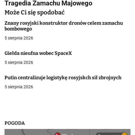
Tragedia Zamachu Majowego
i
Może Ci się spodobać
g
Znany rosyjski konstruktor dronów celem zamachu
a
bombowego
5 sierpnia 2026
c
j
Giełda nieufna wobec SpaceX
a
5 sierpnia 2026
w
Putin centralizuje logistykę rosyjskch sił zbrojnych
p
5 sierpnia 2026
i
s
u
POGODA