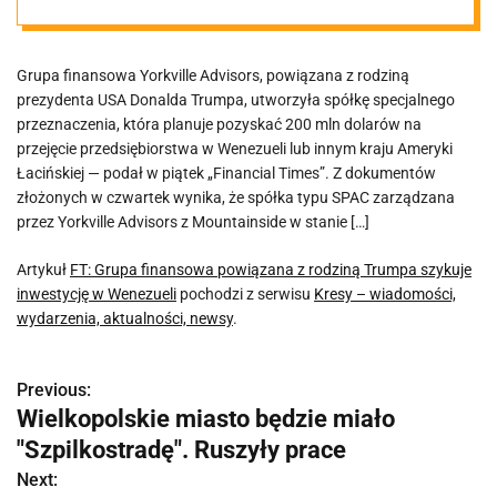
Trumpa szykuje
Grupa finansowa Yorkville Advisors, powiązana z rodziną
inwestycję w
prezydenta USA Donalda Trumpa, utworzyła spółkę specjalnego
przeznaczenia, która planuje pozyskać 200 mln dolarów na
Wenezueli
przejęcie przedsiębiorstwa w Wenezueli lub innym kraju Ameryki
Łacińskiej — podał w piątek „Financial Times”. Z dokumentów
złożonych w czwartek wynika, że spółka typu SPAC zarządzana
przez Yorkville Advisors z Mountainside w stanie […]
Artykuł
FT: Grupa finansowa powiązana z rodziną Trumpa szykuje
inwestycję w Wenezueli
pochodzi z serwisu
Kresy – wiadomości,
wydarzenia, aktualności, newsy
.
Previous:
N
Wielkopolskie miasto będzie miało
a
"Szpilkostradę". Ruszyły prace
w
Next: