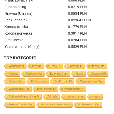
Frank szwajcarski
4.608 PLN
Funt szterling
5.0219 PLN
Hrywna (Ukraina)
0.0834 PLN
Jen (Japonia)
0.023647 PLN
Korona czeska
0.1779 PLN
Korona norweska
0.3917 PLN
Lira turecka
0.0784 PLN
Yuan renminbi (Chiny)
0.5529 PLN
TOP KATEGORIE
Wiadomości
Poznań
Kresy.pl
Epoznan.pl
Nczas.info
Polonia
Publicystyka
Dziennik.com
Rosja
Dlapolski.pl
Goniec.net
Globalizacja
TenPoznan.pl
Magnapolonia.org
Wolnemedia.net
Mysl-Polska.pl
Twojapogoda.pl
Dobrewiadomosci.net.pl
Zdrowie
Prisonplanet.pl
Religia
Sekrety-Zdrowia.org
Gazetawarszawska.com
Stolikwolnosci.org