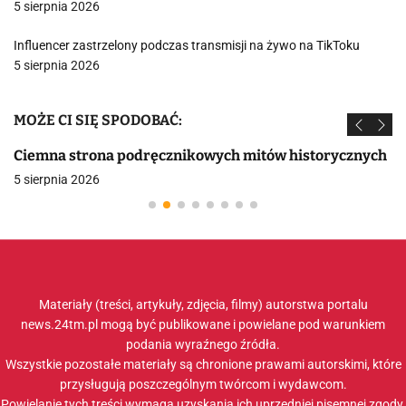
5 sierpnia 2026
Influencer zastrzelony podczas transmisji na żywo na TikToku
5 sierpnia 2026
MOŻE CI SIĘ SPODOBAĆ:
Ciemna strona podręcznikowych mitów historycznych
5 sierpnia 2026
Materiały (treści, artykuły, zdjęcia, filmy) autorstwa portalu
news.24tm.pl mogą być publikowane i powielane pod warunkiem
podania wyraźnego źródła.
Wszystkie pozostałe materiały są chronione prawami autorskimi, które
przysługują poszczególnym twórcom i wydawcom.
Powielanie tych treści wymaga uzyskania ich uprzedniej pisemnej zgody.