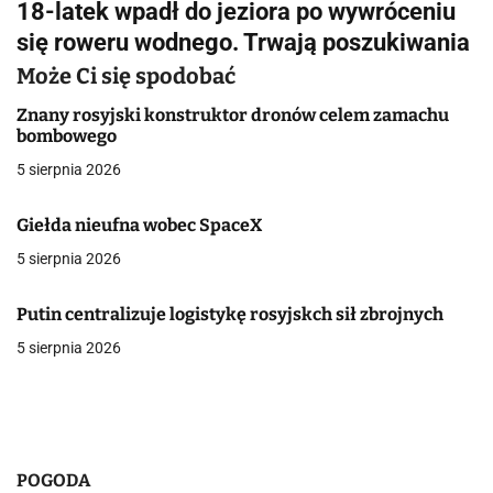
18-latek wpadł do jeziora po wywróceniu
i
się roweru wodnego. Trwają poszukiwania
g
Może Ci się spodobać
a
Znany rosyjski konstruktor dronów celem zamachu
bombowego
c
5 sierpnia 2026
j
Giełda nieufna wobec SpaceX
a
5 sierpnia 2026
w
p
Putin centralizuje logistykę rosyjskch sił zbrojnych
5 sierpnia 2026
i
s
u
POGODA