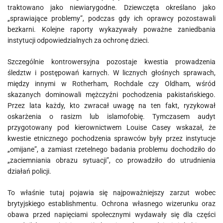
traktowano jako niewiarygodne. Dziewczęta określano jako
„sprawiające problemy”, podczas gdy ich oprawcy pozostawali
bezkarni. Kolejne raporty wykazywały poważne zaniedbania
instytucji odpowiedzialnych za ochronę dzieci.
Szczególnie kontrowersyjna pozostaje kwestia prowadzenia
śledztw i postępowań karnych. W licznych głośnych sprawach,
między innymi w Rotherham, Rochdale czy Oldham, wśród
skazanych dominowali mężczyźni pochodzenia pakistańskiego.
Przez lata każdy, kto zwracał uwagę na ten fakt, ryzykował
oskarżenia o rasizm lub islamofobię. Tymczasem audyt
przygotowany pod kierownictwem Louise Casey wskazał, że
kwestie etnicznego pochodzenia sprawców były przez instytucje
„omijane”, a zamiast rzetelnego badania problemu dochodziło do
„zaciemniania obrazu sytuacji”, co prowadziło do utrudnienia
działań policji.
To właśnie tutaj pojawia się najpoważniejszy zarzut wobec
brytyjskiego establishmentu. Ochrona własnego wizerunku oraz
obawa przed napięciami społecznymi wydawały się dla części