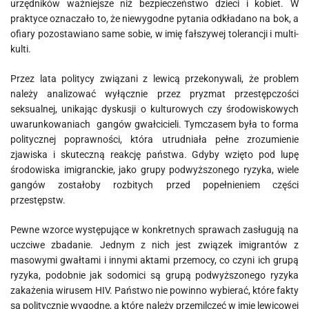
urzędników ważniejsze niż bezpieczeństwo dzieci i kobiet. W
praktyce oznaczało to, że niewygodne pytania odkładano na bok, a
ofiary pozostawiano same sobie, w imię fałszywej tolerancji i multi-
kulti.
Przez lata politycy związani z lewicą przekonywali, że problem
należy analizować wyłącznie przez pryzmat przestępczości
seksualnej, unikając dyskusji o kulturowych czy środowiskowych
uwarunkowaniach gangów gwałcicieli. Tymczasem była to forma
politycznej poprawności, która utrudniała pełne zrozumienie
zjawiska i skuteczną reakcję państwa. Gdyby wzięto pod lupę
środowiska imigranckie, jako grupy podwyższonego ryzyka, wiele
gangów zostałoby rozbitych przed popełnieniem części
przestępstw.
Pewne wzorce występujące w konkretnych sprawach zasługują na
uczciwe zbadanie. Jednym z nich jest związek imigrantów z
masowymi gwałtami i innymi aktami przemocy, co czyni ich grupą
ryzyka, podobnie jak sodomici są grupą podwyższonego ryzyka
zakażenia wirusem HIV. Państwo nie powinno wybierać, które fakty
są politycznie wygodne, a które należy przemilczeć w imię lewicowej