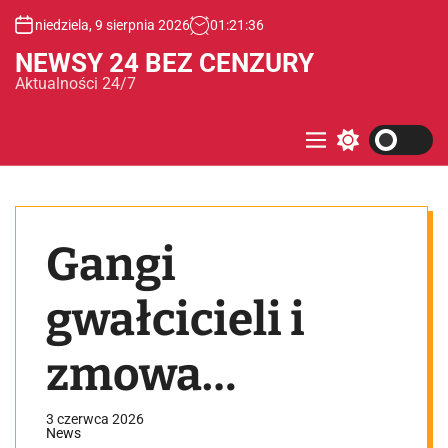
S
niedziela, 9 sierpnia 2026
01
:
21
:
37
k
i
NEWSY 24 BEZ CENZURY
p
Aktualności 24/7
t
o
c
M
S
e
w
o
n
i
n
u
t
t
c
e
h
Gangi
c
n
o
t
l
o
gwałcicieli i
r
m
o
zmowa
d
e
milczenia w UK
3 czerwca 2026
News