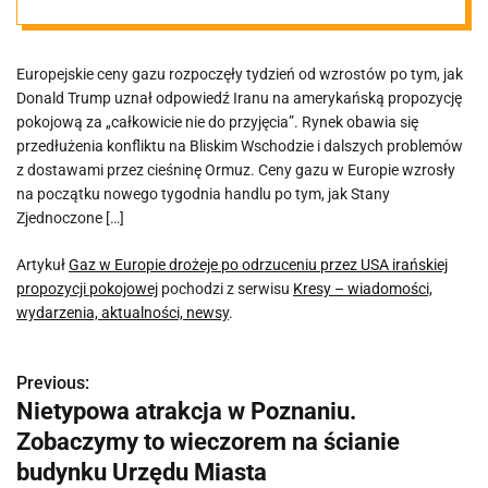
irańskiej
Europejskie ceny gazu rozpoczęły tydzień od wzrostów po tym, jak
propozycji
Donald Trump uznał odpowiedź Iranu na amerykańską propozycję
pokojową za „całkowicie nie do przyjęcia”. Rynek obawia się
pokojowej
przedłużenia konfliktu na Bliskim Wschodzie i dalszych problemów
z dostawami przez cieśninę Ormuz. Ceny gazu w Europie wzrosły
na początku nowego tygodnia handlu po tym, jak Stany
Zjednoczone […]
Artykuł
Gaz w Europie drożeje po odrzuceniu przez USA irańskiej
propozycji pokojowej
pochodzi z serwisu
Kresy – wiadomości,
wydarzenia, aktualności, newsy
.
Previous:
N
Nietypowa atrakcja w Poznaniu.
a
Zobaczymy to wieczorem na ścianie
w
budynku Urzędu Miasta