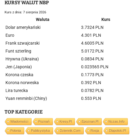
KURSY WALUT NBP
Kurs z dnia: 7 sierpnia 2026
Waluta
Kurs
Dolar amerykański
3.7324 PLN
Euro
4.301 PLN
Frank szwajcarski
4.6005 PLN
Funt szterling
5.0172 PLN
Hrywna (Ukraina)
0.0834 PLN
Jen (Japonia)
0.023565 PLN
Korona czeska
0.1773 PLN
Korona norweska
0.392 PLN
Lira turecka
0.0782 PLN
Yuan renminbi (Chiny)
0.553 PLN
TOP KATEGORIE
Wiadomości
Poznań
Kresy.pl
Epoznan.pl
Nczas.info
Polonia
Publicystyka
Dziennik.com
Rosja
Dlapolski.pl