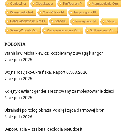
Goniec.net
Globalizacja
TenPoznan.pl
Magnapolonia.org
Wolnemedia.net
Mysl-Polska.pl
Twojapogoda.pl
Dobrewiadomosci.net.pl
Zdrowie
Prisonplanet.pl
Religia
Sekrety-Zdrowia.org
Gazetawarszawska.com
Stolikwolnosci.org
POLONIA
Stanisław Michalkiewicz: Rozbieramy z uwagą klangor
7 sierpnia 2026
Wojna rosyjsko-ukraińska. Raport 07.08.2026
7 sierpnia 2026
Kolejny dewiant gender aresztowany za molestowanie dzieci
6 sierpnia 2026
Ukraiński politolog obraża Polskę i żąda darmowej broni
6 sierpnia 2026
Depopulacja – szalona ideologia pseudoelit