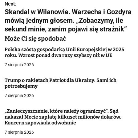
Next:
i
Skandal w Wilanowie. Warzecha i Gozdyra
g
mówią jednym głosem. „Zobaczymy, ile
sekund minie, zanim pojawi się strażnik”
a
Może Ci się spodobać
c
Polska szóstą gospodarką Unii Europejskiej w 2025
j
roku. Wzrost ponad dwa razy szybszy niż w UE
a
7 sierpnia 2026
w
Trump o rakietach Patriot dla Ukrainy: Sami ich
potrzebujemy
p
7 sierpnia 2026
i
s
„Zanieczyszczenie, które należy ograniczyć”. Sąd
nakazał Mecie zapłatę kilkuset milionów dolarów.
u
Koncern zapowiada odwołanie
7 sierpnia 2026