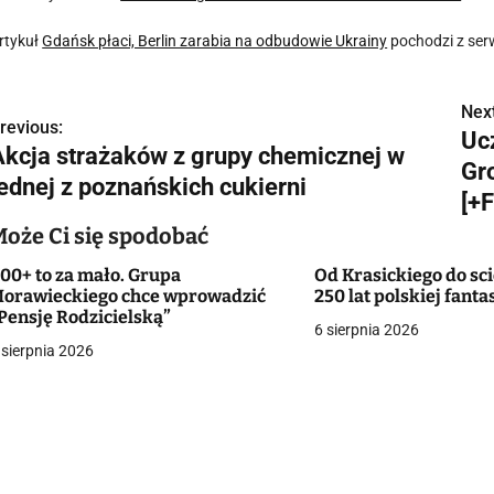
rtykuł
Gdańsk płaci, Berlin zarabia na odbudowie Ukrainy
pochodzi z ser
Next
N
revious:
Uc
Akcja strażaków z grupy chemicznej w
a
Gr
jednej z poznańskich cukierni
w
[+
Może Ci się spodobać
00+ to za mało. Grupa
Od Krasickiego do sci
g
orawieckiego chce wprowadzić
250 lat polskiej fanta
Pensję Rodzicielską”
a
6 sierpnia 2026
 sierpnia 2026
c
a