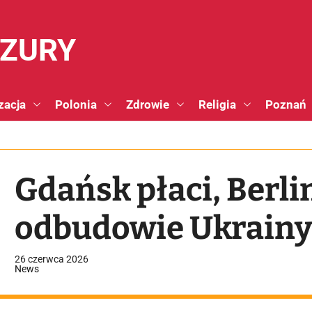
NZURY
zacja
Polonia
Zdrowie
Religia
Poznań
Gdańsk płaci, Berli
odbudowie Ukrain
26 czerwca 2026
News