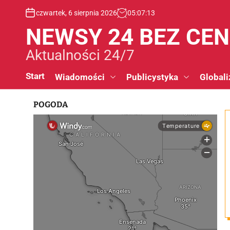
S
czwartek, 6 sierpnia 2026
05
:
07
:
13
k
i
NEWSY 24 BEZ CE
p
t
Aktualności 24/7
o
c
Start
Wiadomości
Publicystyka
Globali
o
n
POGODA
t
e
n
t