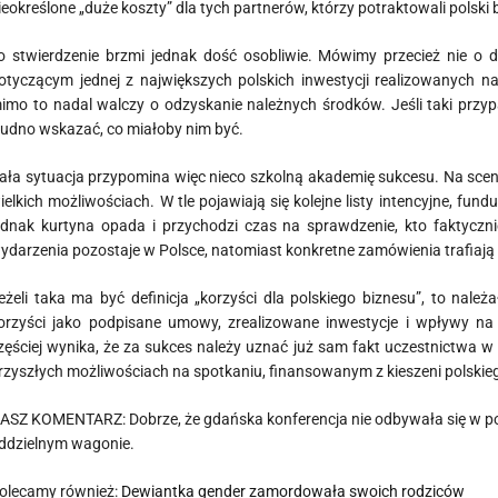
ieokreślone „duże koszty” dla tych partnerów, którzy potraktowali polski 
o stwierdzenie brzmi jednak dość osobliwie. Mówimy przecież nie o 
otyczącym jednej z największych polskich inwestycji realizowanych na
imo to nadal walczy o odzyskanie należnych środków. Jeśli taki przyp
rudno wskazać, co miałoby nim być.
ała sytuacja przypomina więc nieco szkolną akademię sukcesu. Na scenie
ielkich możliwościach. W tle pojawiają się kolejne listy intencyjne, fun
ednak kurtyna opada i przychodzi czas na sprawdzenie, kto faktycznie
ydarzenia pozostaje w Polsce, natomiast konkretne zamówienia trafiają 
eżeli taka ma być definicja „korzyści dla polskiego biznesu”, to nale
orzyści jako podpisane umowy, zrealizowane inwestycje i wpływy na
zęściej wynika, że za sukces należy uznać już sam fakt uczestnictwa w
rzyszłych możliwościach na spotkaniu, finansowanym z kieszeni polskie
ASZ KOMENTARZ: Dobrze, że gdańska konferencja nie odbywała się w po
ddzielnym wagonie.
olecamy również:
Dewiantka gender zamordowała swoich rodziców