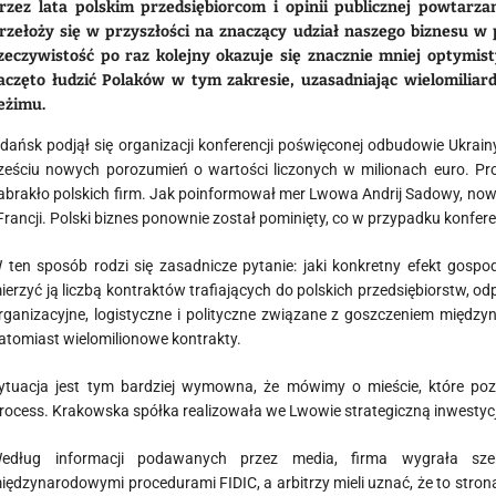
rzez lata polskim przedsiębiorcom i opinii publicznej powtar
rzełoży się w przyszłości na znaczący udział naszego biznesu 
zeczywistość po raz kolejny okazuje się znacznie mniej optymis
aczęto łudzić Polaków w tym zakresie, uzasadniając wielomilia
eżimu.
dańsk podjął się organizacji konferencji poświęconej odbudowie Ukrain
ześciu nowych porozumień o wartości liczonych w milionach euro. Pr
abrakło polskich firm. Jak poinformował mer Lwowa Andrij Sadowy, now
 Francji. Polski biznes ponownie został pominięty, co w przypadku konfer
 ten sposób rodzi się zasadnicze pytanie: jaki konkretny efekt gospod
ierzyć ją liczbą kontraktów trafiających do polskich przedsiębiorstw, o
rganizacyjne, logistyczne i polityczne związane z goszczeniem międzyn
atomiast wielomilionowe kontrakty.
ytuacja jest tym bardziej wymowna, że mówimy o mieście, które poz
rocess. Krakowska spółka realizowała we Lwowie strategiczną inwest
edług informacji podawanych przez media, firma wygrała sz
iędzynarodowymi procedurami FIDIC, a arbitrzy mieli uznać, że to stro