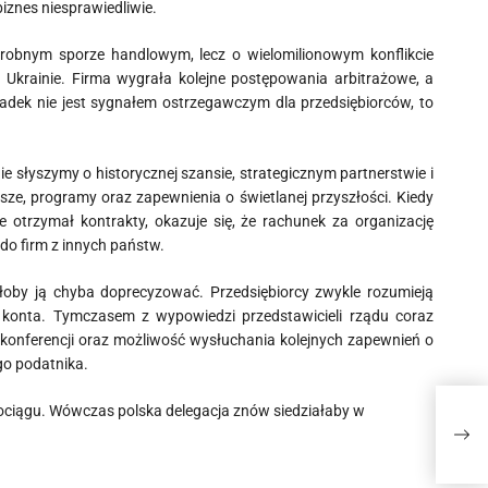
biznes niesprawiedliwie.
drobnym sporze handlowym, lecz o wielomilionowym konflikcie
 Ukrainie. Firma wygrała kolejne postępowania arbitrażowe, a
adek nie jest sygnałem ostrzegawczym dla przedsiębiorców, to
 słyszymy o historycznej szansie, strategicznym partnerstwie i
dusze, programy oraz zapewnienia o świetlanej przyszłości. Kiedy
 otrzymał kontrakty, okazuje się, że rachunek za organizację
do firm z innych państw.
żałoby ją chyba doprecyzować. Przedsiębiorcy zwykle rozumieją
 konta. Tymczasem z wypowiedzi przedstawicieli rządu coraz
 konferencji oraz możliwość wysłuchania kolejnych zapewnień o
go podatnika.
ciągu. Wówczas polska delegacja znów siedziałaby w
Uczn
pozn