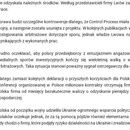
ie odzyskała należnych środków. Według przedstawicieli firmy Lwów 
race.
prawa budzi szczególne kontrowersje dlatego, że Control Process miała
ojny, a następnie została usunięta z projektu. W kolejnych publikacja
ostępowania arbitrażowe dotyczące sporu, jednak władze Lwowa nada
ynikających z wykonanych prac.
rudno oczekiwać, aby polscy przedsiębiorcy z entuzjazmem angażowali
edialnych sporów inwestycyjnych kończy się wieloletnią walką o w
rbitrażowych. Taka sytuacja stanowi poważny sygnał ostrzegawczy dla
latego zamiast kolejnych deklaracji o przyszłych korzyściach dla Polsk
onferencji organizowanej w Polsce milionowe kontrakty otrzymują firmy
olska firma od miesięcy bezskutecznie walczy o odzyskanie pieniędz
ospodarczej.
olska od początku wojny udzieliła Ukrainie ogromnego wsparcia politycz
olaków oczekuje jednak, że za tą pomocą pójdzie również elementarna 
dy chodzi o firmy, które podjęły ryzyko działalności na Ukrainie i zreali