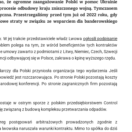
zano, że ogromne zaangażowanie Polski w pomoc Ukrainie
w procesie odbudowy kraju zniszczonego wojną. Tymczasem
tyczna. Przestrzegaliśmy przed tym już od 2022 roku, gdy
rdowe straty w związku ze wsparciem dla banderowskiego
y. W jej trakcie przedstawiciele władz Lwowa
ogłosili podpisanie
oblem polega na tym, że wśród beneficjentów tych kontraktów
e umowy zawarto z podmiotami z Litwy, Niemiec, Czech, Szwecji
encji odbywającej się w Polsce, zakrawa o kpinę wyższego rzędu.
arczy dla Polski przyniosła organizacja tego wydarzenia Jeśli
dpowiedź jest rozczarowująca. Po stronie Polski pozostają koszty
arodowej konferencji. Po stronie zagranicznych firm pozostają
ostaje w ostrym sporze z polskim przedsiębiorstwem Control
ycję związaną z budową kompleksu przetwarzania odpadów.
ereg postępowań arbitrażowych prowadzonych zgodnie z
na lwowska naruszała warunki kontraktu. Mimo to spółka do dziś