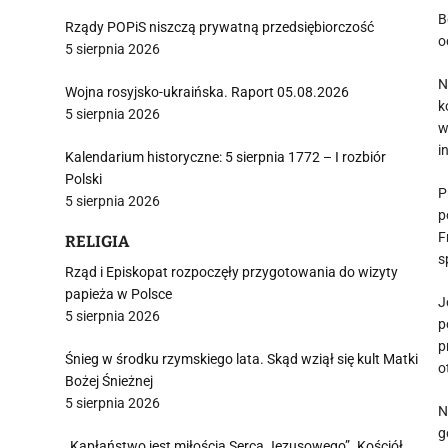
B
Rządy POPiS niszczą prywatną przedsiębiorczość
o
5 sierpnia 2026
N
Wojna rosyjsko-ukraińska. Raport 05.08.2026
k
5 sierpnia 2026
w
i
Kalendarium historyczne: 5 sierpnia 1772 – I rozbiór
Polski
P
5 sierpnia 2026
p
F
RELIGIA
s
Rząd i Episkopat rozpoczęły przygotowania do wizyty
papieża w Polsce
J
5 sierpnia 2026
p
p
Śnieg w środku rzymskiego lata. Skąd wziął się kult Matki
o
Bożej Śnieżnej
5 sierpnia 2026
N
g
„Kapłaństwo jest miłością Serca Jezusowego”. Kościół