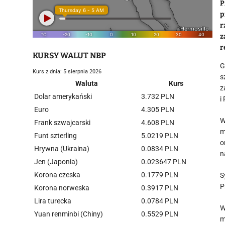
P
p
r
z
r
KURSY WALUT NBP
G
Kurs z dnia: 5 sierpnia 2026
s
Waluta
Kurs
z
Dolar amerykański
3.732 PLN
i
Euro
4.305 PLN
W
Frank szwajcarski
4.608 PLN
m
Funt szterling
5.0219 PLN
o
Hrywna (Ukraina)
0.0834 PLN
n
Jen (Japonia)
0.023647 PLN
Korona czeska
0.1779 PLN
S
P
Korona norweska
0.3917 PLN
Lira turecka
0.0784 PLN
W
Yuan renminbi (Chiny)
0.5529 PLN
m