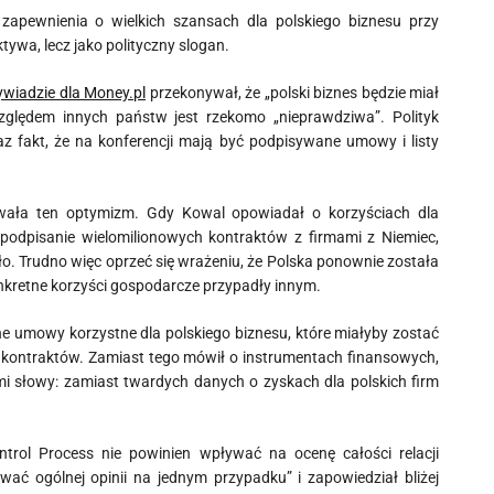
zapewnienia o wielkich szansach dla polskiego biznesu przy
tywa, lecz jako polityczny slogan.
wiadzie dla Money.pl
przekonywał, że „polski biznes będzie miał
względem innych państw jest rzekomo „nieprawdziwa”. Polityk
z fakt, że na konferencji mają być podpisywane umowy i listy
owała ten optymizm. Gdy Kowal opowiadał o korzyściach dla
odpisanie wielomilionowych kontraktów z firmami z Niemiec,
 było. Trudno więc oprzeć się wrażeniu, że Polska ponownie została
nkretne korzyści gospodarcze przypadły innym.
tne umowy korzystne dla polskiego biznesu, które miałyby zostać
 kontraktów. Zamiast tego mówił o instrumentach finansowych,
i słowy: zamiast twardych danych o zyskach dla polskich firm
ntrol Process nie powinien wpływać na ocenę całości relacji
ać ogólnej opinii na jednym przypadku” i zapowiedział bliżej