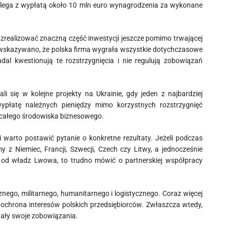
zalega z wypłatą około 10 mln euro wynagrodzenia za wykonane
 zrealizować znaczną część inwestycji jeszcze pomimo trwającej
ch wskazywano, że polska firma wygrała wszystkie dotychczasowe
l kwestionują te rozstrzygnięcia i nie regulują zobowiązań
 się w kolejne projekty na Ukrainie, gdy jeden z najbardziej
ypłatę należnych pieniędzy mimo korzystnych rozstrzygnięć
 całego środowiska biznesowego.
i warto postawić pytanie o konkretne rezultaty. Jeżeli podczas
 z Niemiec, Francji, Szwecji, Czech czy Litwy, a jednocześnie
y od władz Lwowa, to trudno mówić o partnerskiej współpracy
nego, militarnego, humanitarnego i logistycznego. Coraz więcej
ochrona interesów polskich przedsiębiorców. Zwłaszcza wtedy,
zowały swoje zobowiązania.