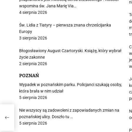
n
wspomina św. Jana Marię Via…
4 sierpnia 2026
T
d
Św. Lidia z Tiatyry – pierwsza znana chrześcijanka
m
Europy
t
3 sierpnia 2026
C
Błogosławiony August Czartoryski. Książę, który wybrał
w
życie zakonne
j
2 sierpnia 2026
w
POZNAŃ
J
Wypadek w poznańskim parku. Policjanci szukają osoby,
k
która brała w nim udział
c
5 sierpnia 2026
p
Nie wszyscy są zadowoleni z zapowiadanych zmian na
N
z
poznańskiej ulicy. Doszło tu …
o
5 sierpnia 2026
P