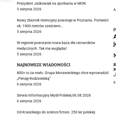
Prezydent Jaśkowiak na spotkaniu w MON
5 sierpnia 2026
A
Nowy zbiornik retencyjny powstaje w Poznaniu. Pomieści
ok. 1900 metrów sześcienn…
P
5 sierpnia 2026
W regionie powstanie nowa baza dla ratowników
medycznych. Tak ma wyglądać
5 sierpnia 2026
i
8
NAJNOWSZE WIADOMOŚCI
M
800+ to za mało. Grupa Morawieckiego chce wprowadzić
„
„Pensję Rodzicielską”
6
6 sierpnia 2026
j
Serwis Informacyjny Myśli Polskiej 06.08.2026
6 sierpnia 2026
Od Krasickiego do science fiction. 250 lat polskiej