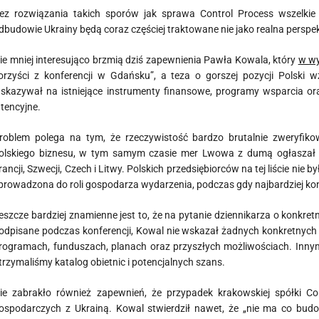
ez rozwiązania takich sporów jak sprawa Control Process wszelkie 
dbudowie Ukrainy będą coraz częściej traktowane nie jako realna perspek
ie mniej interesująco brzmią dziś zapewnienia Pawła Kowala, który
w wy
orzyści z konferencji w Gdańsku”, a teza o gorszej pozycji Polski 
skazywał na istniejące instrumenty finansowe, programy wsparcia ora
ntencyjne.
roblem polega na tym, że rzeczywistość bardzo brutalnie zweryfik
olskiego biznesu, w tym samym czasie mer Lwowa z dumą ogłaszał p
rancji, Szwecji, Czech i Litwy. Polskich przedsiębiorców na tej liście nie
prowadzona do roli gospodarza wydarzenia, podczas gdy najbardziej ko
eszcze bardziej znamienne jest to, że na pytanie dziennikarza o konkre
odpisane podczas konferencji, Kowal nie wskazał żadnych konkretnych
rogramach, funduszach, planach oraz przyszłych możliwościach. Innym
trzymaliśmy katalog obietnic i potencjalnych szans.
ie zabrakło również zapewnień, że przypadek krakowskiej spółki Co
ospodarczych z Ukrainą. Kowal stwierdził nawet, że „nie ma co budow