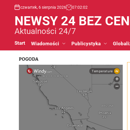
S
czwartek, 6 sierpnia 2026
07
:
02
:
03
k
i
NEWSY 24 BEZ CE
p
t
Aktualności 24/7
o
c
Start
Wiadomości
Publicystyka
Globali
o
n
POGODA
t
e
n
t