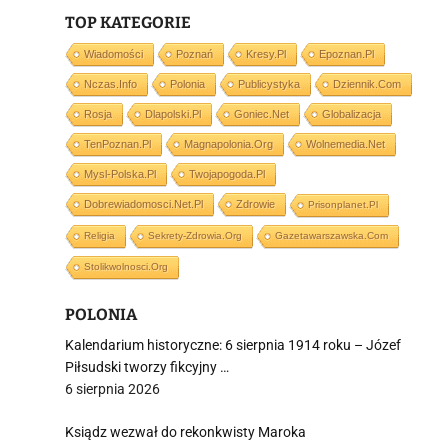
TOP KATEGORIE
Wiadomości
Poznań
Kresy.pl
Epoznan.pl
Nczas.info
Polonia
Publicystyka
Dziennik.com
i
Rosja
Dlapolski.pl
Goniec.net
Globalizacja
TenPoznan.pl
Magnapolonia.org
Wolnemedia.net
Mysl-Polska.pl
Twojapogoda.pl
Dobrewiadomosci.net.pl
Zdrowie
Prisonplanet.pl
Religia
Sekrety-Zdrowia.org
Gazetawarszawska.com
Stolikwolnosci.org
POLONIA
Kalendarium historyczne: 6 sierpnia 1914 roku – Józef
Piłsudski tworzy fikcyjny …
6 sierpnia 2026
Ksiądz wezwał do rekonkwisty Maroka