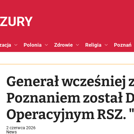
NZURY
zacja
Polonia
Zdrowie
Religia
Poznań
Generał wcześniej 
Poznaniem został 
Operacyjnym RSZ. "P
kości"
2 czerwca 2026
News