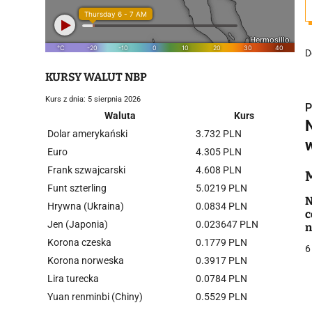
D
KURSY WALUT NBP
Kurs z dnia: 5 sierpnia 2026
P
Waluta
Kurs
Dolar amerykański
3.732 PLN
Euro
4.305 PLN
Frank szwajcarski
4.608 PLN
i
Funt szterling
5.0219 PLN
N
Hrywna (Ukraina)
0.0834 PLN
c
Jen (Japonia)
0.023647 PLN
n
Korona czeska
0.1779 PLN
6
Korona norweska
0.3917 PLN
Lira turecka
0.0784 PLN
j
Yuan renminbi (Chiny)
0.5529 PLN