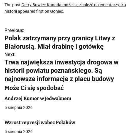
The post
Gerry Bowler: Kanada może się znaleźć na cmentarzysku
historii
appeared first on
Goniec
.
Previous:
N
Polak zatrzymany przy granicy Litwy z
a
Białorusią. Miał drabinę i gotówkę
w
Next:
Trwa największa inwestycja drogowa w
i
historii powiatu poznańskiego. Są
g
najnowsze informacje z placu budowy
a
Może Ci się spodobać
c
Andrzej Kumor w Jedwabnem
5 sierpnia 2026
j
a
Wzrost represji wobec Polaków
5 sierpnia 2026