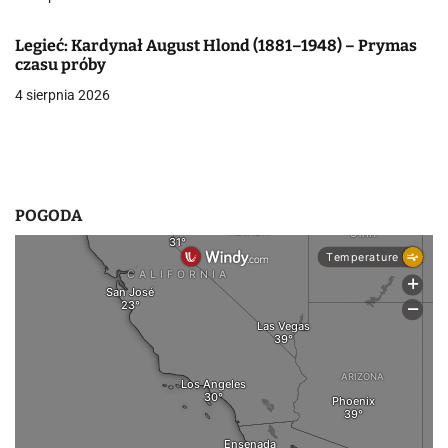
w
p
Legieć: Kardynał August Hlond (1881–1948) – Prymas
czasu próby
i
4 sierpnia 2026
s
u
POGODA