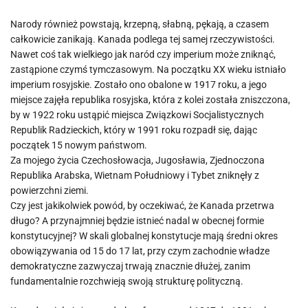
Narody również powstają, krzepną, słabną, pękają, a czasem
całkowicie zanikają. Kanada podlega tej samej rzeczywistości.
Nawet coś tak wielkiego jak naród czy imperium może zniknąć,
zastąpione czymś tymczasowym. Na początku XX wieku istniało
imperium rosyjskie. Zostało ono obalone w 1917 roku, a jego
miejsce zajęła republika rosyjska, która z kolei została zniszczona,
by w 1922 roku ustąpić miejsca Związkowi Socjalistycznych
Republik Radzieckich, który w 1991 roku rozpadł się, dając
początek 15 nowym państwom.
Za mojego życia Czechosłowacja, Jugosławia, Zjednoczona
Republika Arabska, Wietnam Południowy i Tybet zniknęły z
powierzchni ziemi.
Czy jest jakikolwiek powód, by oczekiwać, że Kanada przetrwa
długo? A przynajmniej będzie istnieć nadal w obecnej formie
konstytucyjnej? W skali globalnej konstytucje mają średni okres
obowiązywania od 15 do 17 lat, przy czym zachodnie władze
demokratyczne zazwyczaj trwają znacznie dłużej, zanim
fundamentalnie rozchwieją swoją strukturę polityczną.