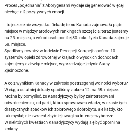
Proces „pojednania” z Aborygenami wydaje się generować więcej
niechęci niż pozytywnych emocji.
I to jeszcze nie wszystko. Dekadę temu Kanada zajmowała piąte
miejsce w międzynarodowych rankingach szczęścia; teraz jesteśmy
na 25. miejscu, a wśród osób poniżej 30. roku życia Kanada zajmuje
58. miejsce.
Spadliśmy również w Indeksie Percepcji Korupcji: spośród 10
systemów opieki zdrowotnej w krajach o wysokich dochodach
zajmujemy dziewiąte miejsce, wyprzedzając jedynie Stany
Zjednoczone.
A co z wynikiem Kanady w zakresie postrzeganej wolności wyboru?
W ciągu ostatniej dekady spadliśmy z około 12. na 58. miejsce.
Można by pomyśleć, że Kanadyjczycy byliby zainteresowani
odwróceniem się od partii, która sprawowała władzę w czasie tych
drastycznych spadków ich zbiorowego dobrobytu, ale każdy, kto
tak myślał, nie zwracał zbytniej uwagi na intencje wyborcze.
W niektórych kwestiach Kanadyjczycy wydają się być oporni na
zmiany.