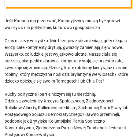
historii
Jeśli Kanada ma przetrwać, Kanadyjczycy muszą być gotowi
walczyć o nią politycznie, kulturowo i gospodarczo
Czas niszczy wszystko: linie brzegowe się zmieniają, góry ulegają
erozji, całe kontynenty dryfują, gwiazdy zamieniają się w nowe.
Wszystko, co ludzkie, jest wyjątkowo ulotne. Nasze ciała się
starzeją, skarpetki dziurawią, komputery stają się przestarzałe,
zwyczaje się zmieniają. Rzeczy, które robiliśmy kiedyś, już dziś nie
robimy. Który mężczyzna nosi dziś brylantynę we włosach? Które
dziecko opiekuje się swoim Tamagotchi lub Chia Pet?
Ruchy polityczne i partie niczym się tu nie różnią.
Gdzie są zwolennicy Kredytu Społecznego, Zjednoczonych
Rolników Alberty, Ralliement créditiste, Zachodniej Partii Pracy lub
Postępowego Sojuszu Demokratycznego? Dawno przeminęli,
podobnie jak Brytyjska Kolumbijska Partia Społeczno-
Konstruktywna, Zjednoczona Partia Nowej Fundlandii i federalni
Postępowi Konserwatyści.