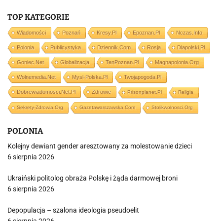
TOP KATEGORIE
Wiadomości
Poznań
Kresy.pl
Epoznan.pl
Nczas.info
Polonia
Publicystyka
Dziennik.com
Rosja
Dlapolski.pl
Goniec.net
Globalizacja
TenPoznan.pl
Magnapolonia.org
Wolnemedia.net
Mysl-Polska.pl
Twojapogoda.pl
Dobrewiadomosci.net.pl
Zdrowie
Prisonplanet.pl
Religia
Sekrety-Zdrowia.org
Gazetawarszawska.com
Stolikwolnosci.org
POLONIA
Kolejny dewiant gender aresztowany za molestowanie dzieci
6 sierpnia 2026
Ukraiński politolog obraża Polskę i żąda darmowej broni
6 sierpnia 2026
Depopulacja – szalona ideologia pseudoelit