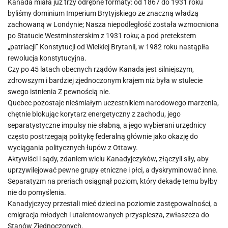
Kanada miała już trzy odrębne formaty: od 1867 do 1931 roku
byliśmy dominium Imperium Brytyjskiego ze znaczną władzą
zachowaną w Londynie; Nasza niepodległość została wzmocniona
po Statucie Westminsterskim z 1931 roku; a pod pretekstem
„patriacji” Konstytucji od Wielkiej Brytanii, w 1982 roku nastąpiła
rewolucja konstytucyjna.
Czy po 45 latach obecnych rządów Kanada jest silniejszym,
zdrowszym i bardziej zjednoczonym krajem niż była w stulecie
swego istnienia Z pewnością nie.
Quebec pozostaje nieśmiałym uczestnikiem narodowego marzenia,
chętnie blokując korytarz energetyczny z zachodu, jego
separatystyczne impulsy nie słabną, a jego wybierani urzędnicy
często postrzegają politykę federalną głównie jako okazję do
wyciągania politycznych łupów z Ottawy.
Aktywiści i sądy, zdaniem wielu Kanadyjczyków, złączyli siły, aby
uprzywilejować pewne grupy etniczne i płci, a dyskryminować inne.
Separatyzm na preriach osiągnął poziom, który dekadę temu byłby
nie do pomyślenia.
Kanadyjczycy przestali mieć dzieci na poziomie zastępowalności, a
emigracja młodych i utalentowanych przyspiesza, zwłaszcza do
Stanów Zjednoczonych.