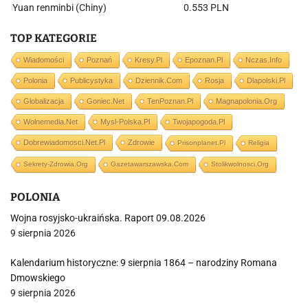
Yuan renminbi (Chiny)
0.553 PLN
TOP KATEGORIE
Wiadomości
Poznań
Kresy.pl
Epoznan.pl
Nczas.info
Polonia
Publicystyka
Dziennik.com
Rosja
Dlapolski.pl
Globalizacja
Goniec.net
TenPoznan.pl
Magnapolonia.org
Wolnemedia.net
Mysl-Polska.pl
Twojapogoda.pl
Dobrewiadomosci.net.pl
Zdrowie
Prisonplanet.pl
Religia
Sekrety-Zdrowia.org
Gazetawarszawska.com
Stolikwolnosci.org
POLONIA
Wojna rosyjsko-ukraińska. Raport 09.08.2026
9 sierpnia 2026
Kalendarium historyczne: 9 sierpnia 1864 – narodziny Romana
Dmowskiego
9 sierpnia 2026