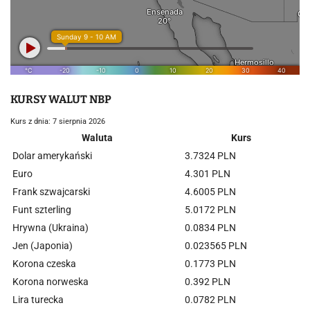
KURSY WALUT NBP
Kurs z dnia: 7 sierpnia 2026
Waluta
Kurs
Dolar amerykański
3.7324 PLN
Euro
4.301 PLN
Frank szwajcarski
4.6005 PLN
Funt szterling
5.0172 PLN
Hrywna (Ukraina)
0.0834 PLN
Jen (Japonia)
0.023565 PLN
Korona czeska
0.1773 PLN
Korona norweska
0.392 PLN
Lira turecka
0.0782 PLN