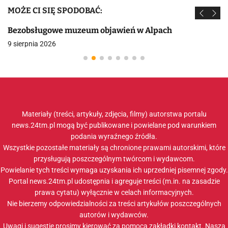
MOŻE CI SIĘ SPODOBAĆ:
Bezobsługowe muzeum objawień w Alpach
9 sierpnia 2026
Materiały (treści, artykuły, zdjęcia, filmy) autorstwa portalu
news.24tm.pl mogą być publikowane i powielane pod warunkiem
podania wyraźnego źródła.
Wszystkie pozostałe materiały są chronione prawami autorskimi, które
przysługują poszczególnym twórcom i wydawcom.
Powielanie tych treści wymaga uzyskania ich uprzedniej pisemnej zgody.
Portal news.24tm.pl udostępnia i agreguje treści (m.in. na zasadzie
prawa cytatu) wyłącznie w celach informacyjnych.
Nie bierzemy odpowiedzialności za treści artykułów poszczególnych
autorów i wydawców.
Uwagi i sugestie prosimy kierować za pomocą zakładki
kontakt
. Nasza