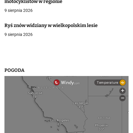
motocyklistów w regionie
w
9 sierpnia 2026
p
Ryś znów widziany w wielkopolskim lesie
i
9 sierpnia 2026
s
u
POGODA