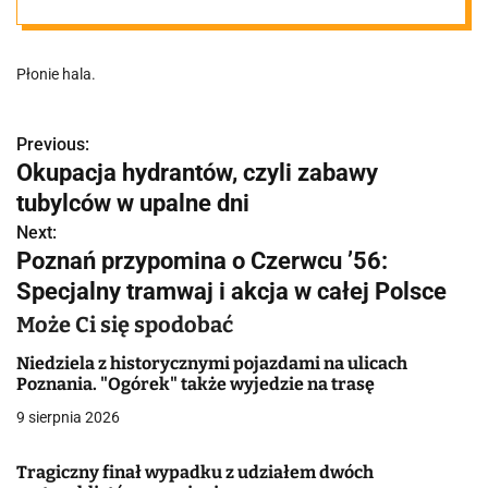
Płonie hala.
Previous:
N
Okupacja hydrantów, czyli zabawy
a
tubylców w upalne dni
w
Next:
Poznań przypomina o Czerwcu ’56:
i
Specjalny tramwaj i akcja w całej Polsce
g
Może Ci się spodobać
a
Niedziela z historycznymi pojazdami na ulicach
Poznania. "Ogórek" także wyjedzie na trasę
c
9 sierpnia 2026
j
Tragiczny finał wypadku z udziałem dwóch
a