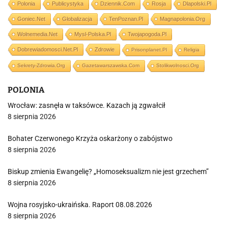
Polonia
Publicystyka
Dziennik.com
Rosja
Dlapolski.pl
Goniec.net
Globalizacja
TenPoznan.pl
Magnapolonia.org
Wolnemedia.net
Mysl-Polska.pl
Twojapogoda.pl
Dobrewiadomosci.net.pl
Zdrowie
Prisonplanet.pl
Religia
Sekrety-Zdrowia.org
Gazetawarszawska.com
Stolikwolnosci.org
POLONIA
Wrocław: zasnęła w taksówce. Kazach ją zgwałcił
8 sierpnia 2026
Bohater Czerwonego Krzyża oskarżony o zabójstwo
8 sierpnia 2026
Biskup zmienia Ewangelię? „Homoseksualizm nie jest grzechem”
8 sierpnia 2026
Wojna rosyjsko-ukraińska. Raport 08.08.2026
8 sierpnia 2026