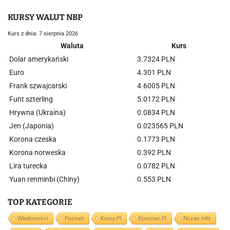
KURSY WALUT NBP
Kurs z dnia: 7 sierpnia 2026
Waluta
Kurs
Dolar amerykański
3.7324 PLN
Euro
4.301 PLN
Frank szwajcarski
4.6005 PLN
Funt szterling
5.0172 PLN
Hrywna (Ukraina)
0.0834 PLN
Jen (Japonia)
0.023565 PLN
Korona czeska
0.1773 PLN
Korona norweska
0.392 PLN
Lira turecka
0.0782 PLN
Yuan renminbi (Chiny)
0.553 PLN
TOP KATEGORIE
Wiadomości
Poznań
Kresy.pl
Epoznan.pl
Nczas.info