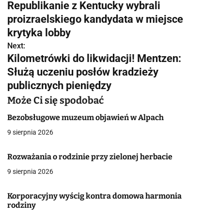
Republikanie z Kentucky wybrali
a
proizraelskiego kandydata w miejsce
w
krytyka lobby
Next:
i
Kilometrówki do likwidacji! Mentzen:
g
Służą uczeniu posłów kradzieży
publicznych pieniędzy
a
Może Ci się spodobać
c
Bezobsługowe muzeum objawień w Alpach
j
9 sierpnia 2026
a
Rozważania o rodzinie przy zielonej herbacie
w
9 sierpnia 2026
p
i
Korporacyjny wyścig kontra domowa harmonia
rodziny
s