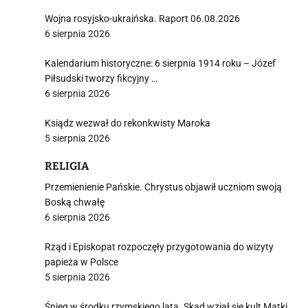
Wojna rosyjsko-ukraińska. Raport 06.08.2026
6 sierpnia 2026
Kalendarium historyczne: 6 sierpnia 1914 roku – Józef
Piłsudski tworzy fikcyjny …
6 sierpnia 2026
Ksiądz wezwał do rekonkwisty Maroka
5 sierpnia 2026
RELIGIA
Przemienienie Pańskie. Chrystus objawił uczniom swoją
Boską chwałę
6 sierpnia 2026
Rząd i Episkopat rozpoczęły przygotowania do wizyty
papieża w Polsce
5 sierpnia 2026
Śnieg w środku rzymskiego lata. Skąd wziął się kult Matki