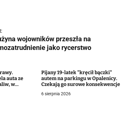
:
użyna wojowników przeszła na
mozatrudnienie jako rycerstwo
prawy.
Pijany 19-latek "kręcił bączki"
la auta ze
autem na parkingu w Opalenicy.
aliw, w
Czekają go surowe konsekwencje
rządzenie
6 sierpnia 2026
miał je