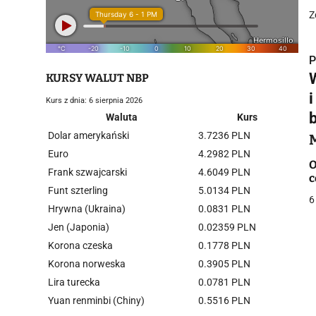
Z
P
KURSY WALUT NBP
Kurs z dnia: 6 sierpnia 2026
b
Waluta
Kurs
Dolar amerykański
3.7236 PLN
i
Euro
4.2982 PLN
O
Frank szwajcarski
4.6049 PLN
c
Funt szterling
5.0134 PLN
6
Hrywna (Ukraina)
0.0831 PLN
Jen (Japonia)
0.02359 PLN
Korona czeska
0.1778 PLN
j
Korona norweska
0.3905 PLN
Lira turecka
0.0781 PLN
Yuan renminbi (Chiny)
0.5516 PLN