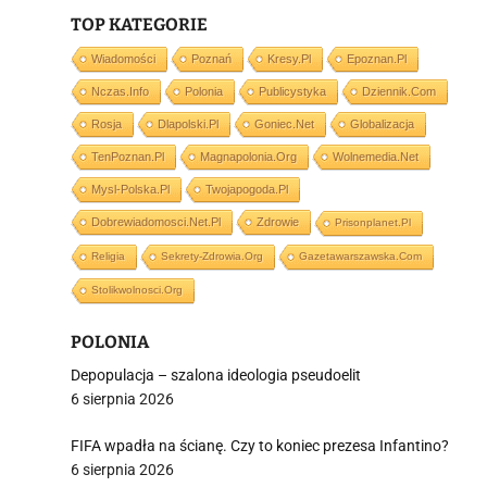
TOP KATEGORIE
i
Wiadomości
Poznań
Kresy.pl
Epoznan.pl
Nczas.info
Polonia
Publicystyka
Dziennik.com
Rosja
Dlapolski.pl
Goniec.net
Globalizacja
TenPoznan.pl
Magnapolonia.org
Wolnemedia.net
Mysl-Polska.pl
Twojapogoda.pl
Dobrewiadomosci.net.pl
Zdrowie
Prisonplanet.pl
Religia
Sekrety-Zdrowia.org
Gazetawarszawska.com
Stolikwolnosci.org
POLONIA
Depopulacja – szalona ideologia pseudoelit
6 sierpnia 2026
FIFA wpadła na ścianę. Czy to koniec prezesa Infantino?
6 sierpnia 2026