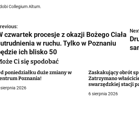
dobi Collegium Altum.
revious:
N
Next
W czwartek procesje z okazji Bożego Ciała
Dr
a
i utrudnienia w ruchu. Tylko w Poznaniu
sa
w
ędzie ich blisko 50
Może Ci się spodobać
d poniedziałku duże zmiany w
Zaskakujący obrót s
g
entrum Poznania!
Zatrzymano właścicie
swarzędzkiej stacji p
a
 sierpnia 2026
którym znaleziono u
6 sierpnia 2026
pirotechniczne. Sam 
c
podłożyć
a
w