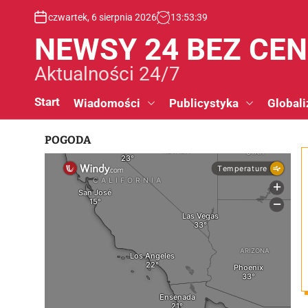
S
czwartek, 6 sierpnia 2026
13
:
53
:
40
k
i
NEWSY 24 BEZ CE
p
t
Aktualności 24/7
o
c
Start
Wiadomości
Publicystyka
Globali
o
n
POGODA
t
e
n
t