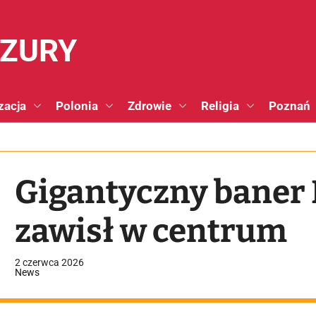
NZURY
zacja
Polonia
Zdrowie
Religia
Poznań
Gigantyczny baner
zawisł w centrum
2 czerwca 2026
News