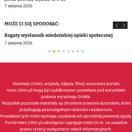
7 sierpnia 2026
MOŻE CI SIĘ SPODOBAĆ:
Rogaty wysłannik wiedeńskiej opieki społecznej
7 sierpnia 2026
Materiały (treści, artykuły, zdjęcia, filmy) autorstwa portalu
news.24tm.pl mogą być publikowane i powielane pod warunkiem
podania wyraźnego źródła.
Wszystkie pozostałe materiały są chronione prawami autorskimi, które
przysługują poszczególnym twórcom i wydawcom.
Powielanie tych treści wymaga uzyskania ich uprzedniej pisemnej zgody.
Portal news.24tm.pl udostępnia i agreguje treści (m.in. na zasadzie
prawa cytatu) wyłącznie w celach informacyjnych.