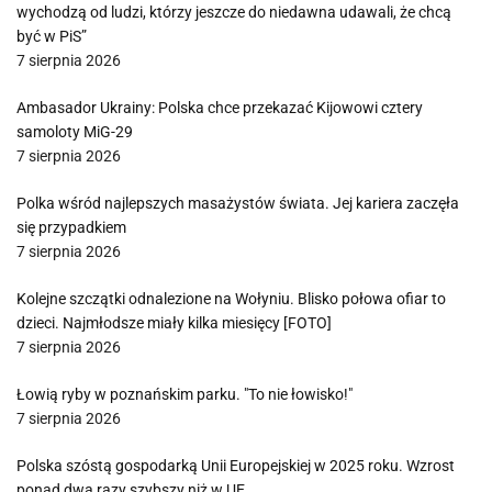
wychodzą od ludzi, którzy jeszcze do niedawna udawali, że chcą
być w PiS”
7 sierpnia 2026
Ambasador Ukrainy: Polska chce przekazać Kijowowi cztery
samoloty MiG-29
7 sierpnia 2026
Polka wśród najlepszych masażystów świata. Jej kariera zaczęła
się przypadkiem
7 sierpnia 2026
Kolejne szczątki odnalezione na Wołyniu. Blisko połowa ofiar to
dzieci. Najmłodsze miały kilka miesięcy [FOTO]
7 sierpnia 2026
Łowią ryby w poznańskim parku. "To nie łowisko!"
7 sierpnia 2026
Polska szóstą gospodarką Unii Europejskiej w 2025 roku. Wzrost
ponad dwa razy szybszy niż w UE