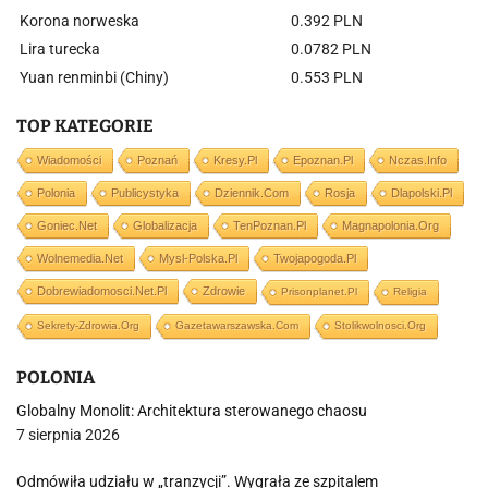
Korona norweska
0.392 PLN
Lira turecka
0.0782 PLN
Yuan renminbi (Chiny)
0.553 PLN
TOP KATEGORIE
Wiadomości
Poznań
Kresy.pl
Epoznan.pl
Nczas.info
Polonia
Publicystyka
Dziennik.com
Rosja
Dlapolski.pl
Goniec.net
Globalizacja
TenPoznan.pl
Magnapolonia.org
Wolnemedia.net
Mysl-Polska.pl
Twojapogoda.pl
Dobrewiadomosci.net.pl
Zdrowie
Prisonplanet.pl
Religia
Sekrety-Zdrowia.org
Gazetawarszawska.com
Stolikwolnosci.org
POLONIA
Globalny Monolit: Architektura sterowanego chaosu
7 sierpnia 2026
Odmówiła udziału w „tranzycji”. Wygrała ze szpitalem