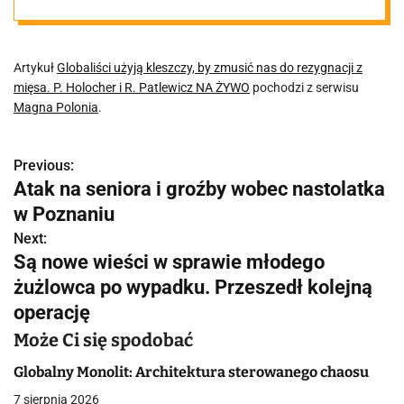
mięsa. P.
Holocher i R.
Artykuł
Globaliści użyją kleszczy, by zmusić nas do rezygnacji z
mięsa. P. Holocher i R. Patlewicz NA ŻYWO
pochodzi z serwisu
Magna Polonia
.
Patlewicz NA
Previous:
ŻYWO
N
Atak na seniora i groźby wobec nastolatka
a
w Poznaniu
w
Next:
Są nowe wieści w sprawie młodego
i
żużlowca po wypadku. Przeszedł kolejną
g
operację
a
Może Ci się spodobać
c
Globalny Monolit: Architektura sterowanego chaosu
7 sierpnia 2026