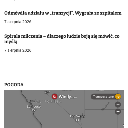
j
a
Odmówiła udziału w „tranzycji”. Wygrała ze szpitalem
7 sierpnia 2026
w
p
Spirala milczenia – dlaczego ludzie boją się mówić, co
myślą
i
7 sierpnia 2026
s
u
POGODA