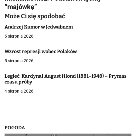
“majówkę”
i
Może Ci się spodobać
g
Andrzej Kumor w Jedwabnem
a
5 sierpnia 2026
c
Wzrost represji wobec Polaków
j
5 sierpnia 2026
a
Legieć: Kardynał August Hlond (1881–1948) – Prymas
w
czasu próby
p
4 sierpnia 2026
i
s
u
POGODA