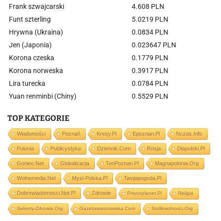
Frank szwajcarski
4.608 PLN
Funt szterling
5.0219 PLN
Hrywna (Ukraina)
0.0834 PLN
Jen (Japonia)
0.023647 PLN
Korona czeska
0.1779 PLN
Korona norweska
0.3917 PLN
Lira turecka
0.0784 PLN
Yuan renminbi (Chiny)
0.5529 PLN
TOP KATEGORIE
Wiadomości
Poznań
Kresy.pl
Epoznan.pl
Nczas.info
Polonia
Publicystyka
Dziennik.com
Rosja
Dlapolski.pl
Goniec.net
Globalizacja
TenPoznan.pl
Magnapolonia.org
Wolnemedia.net
Mysl-Polska.pl
Twojapogoda.pl
Dobrewiadomosci.net.pl
Zdrowie
Prisonplanet.pl
Religia
Sekrety-Zdrowia.org
Gazetawarszawska.com
Stolikwolnosci.org