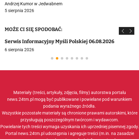
Andrzej Kumor w Jedwabnem
5 sierpnia 2026
MOŻE CI SIĘ SPODOBAĆ:
Serwis Informacyjny Myśli Polskiej 06.08.2026
6 sierpnia 2026
Materiały (treści, artykuły, zdjęcia, filmy) autorstwa portalu
news.24tm.pl mogą być publikowane i powielane pod warunkiem
podania wyraźnego źródła.
Wszystkie pozostałe materiały są chronione prawami autorskimi, które
przysługują poszczególnym twórcom i wydawcom.
Powielanie tych treści wymaga uzyskania ich uprzedniej pisemnej zgody.
Portal news.24tm.pl udostępnia i agreguje treści (m.in. na zasadzie