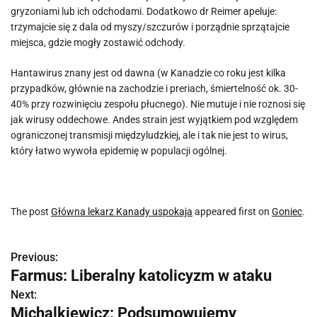
gryzoniami lub ich odchodami. Dodatkowo dr Reimer apeluje:
trzymajcie się z dala od myszy/szczurów i porządnie sprzątajcie
miejsca, gdzie mogły zostawić odchody.
Hantawirus znany jest od dawna (w Kanadzie co roku jest kilka
przypadków, głównie na zachodzie i preriach, śmiertelność ok. 30-
40% przy rozwinięciu zespołu płucnego). Nie mutuje i nie roznosi się
jak wirusy oddechowe. Andes strain jest wyjątkiem pod względem
ograniczonej transmisji międzyludzkiej, ale i tak nie jest to wirus,
który łatwo wywoła epidemię w populacji ogólnej.
The post
Główna lekarz Kanady uspokaja
appeared first on
Goniec
.
Previous:
N
Farmus: Liberalny katolicyzm w ataku
a
Next:
Michalkiewicz: Podsumowujemy
w