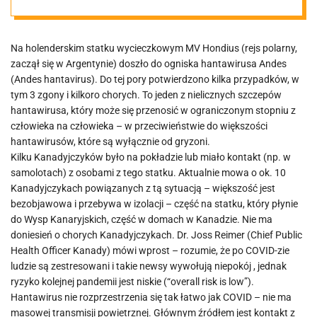
Na holenderskim statku wycieczkowym MV Hondius (rejs polarny,
zaczął się w Argentynie) doszło do ogniska hantawirusa Andes
(Andes hantavirus). Do tej pory potwierdzono kilka przypadków, w
tym 3 zgony i kilkoro chorych. To jeden z nielicznych szczepów
hantawirusa, który może się przenosić w ograniczonym stopniu z
człowieka na człowieka – w przeciwieństwie do większości
hantawirusów, które są wyłącznie od gryzoni.
Kilku Kanadyjczyków było na pokładzie lub miało kontakt (np. w
samolotach) z osobami z tego statku. Aktualnie mowa o ok. 10
Kanadyjczykach powiązanych z tą sytuacją – większość jest
bezobjawowa i przebywa w izolacji – część na statku, który płynie
do Wysp Kanaryjskich, część w domach w Kanadzie. Nie ma
doniesień o chorych Kanadyjczykach. Dr. Joss Reimer (Chief Public
Health Officer Kanady) mówi wprost – rozumie, że po COVID-zie
ludzie są zestresowani i takie newsy wywołują niepokój , jednak
ryzyko kolejnej pandemii jest niskie (“overall risk is low”).
Hantawirus nie rozprzestrzenia się tak łatwo jak COVID – nie ma
masowej transmisji powietrznej. Głównym źródłem jest kontakt z