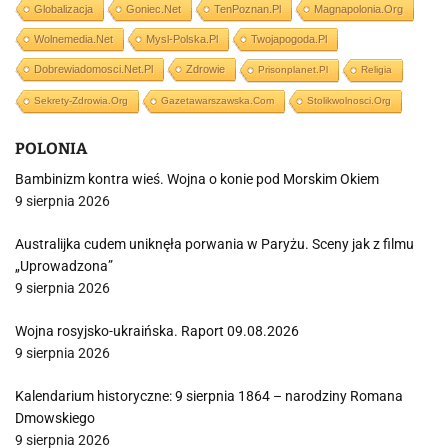
Globalizacja
Goniec.net
TenPoznan.pl
Magnapolonia.org
Wolnemedia.net
Mysl-Polska.pl
Twojapogoda.pl
Dobrewiadomosci.net.pl
Zdrowie
Prisonplanet.pl
Religia
Sekrety-Zdrowia.org
Gazetawarszawska.com
Stolikwolnosci.org
POLONIA
Bambinizm kontra wieś. Wojna o konie pod Morskim Okiem
9 sierpnia 2026
Australijka cudem uniknęła porwania w Paryżu. Sceny jak z filmu
„Uprowadzona”
9 sierpnia 2026
Wojna rosyjsko-ukraińska. Raport 09.08.2026
9 sierpnia 2026
Kalendarium historyczne: 9 sierpnia 1864 – narodziny Romana
Dmowskiego
9 sierpnia 2026