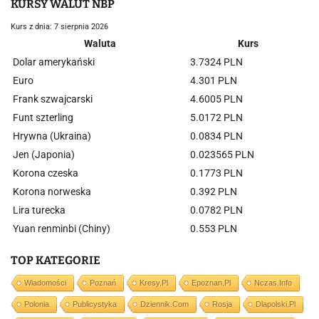
KURSY WALUT NBP
Kurs z dnia: 7 sierpnia 2026
Waluta
Kurs
Dolar amerykański
3.7324 PLN
Euro
4.301 PLN
Frank szwajcarski
4.6005 PLN
Funt szterling
5.0172 PLN
Hrywna (Ukraina)
0.0834 PLN
Jen (Japonia)
0.023565 PLN
Korona czeska
0.1773 PLN
Korona norweska
0.392 PLN
Lira turecka
0.0782 PLN
Yuan renminbi (Chiny)
0.553 PLN
TOP KATEGORIE
Wiadomości
Poznań
Kresy.pl
Epoznan.pl
Nczas.info
Polonia
Publicystyka
Dziennik.com
Rosja
Dlapolski.pl