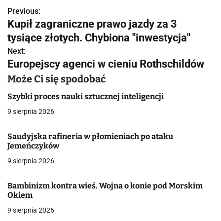
Previous:
N
Kupił zagraniczne prawo jazdy za 3
a
tysiące złotych. Chybiona "inwestycja"
w
Next:
Europejscy agenci w cieniu Rothschildów
i
Może Ci się spodobać
g
Szybki proces nauki sztucznej inteligencji
a
9 sierpnia 2026
c
Saudyjska rafineria w płomieniach po ataku
j
Jemeńczyków
a
9 sierpnia 2026
w
Bambinizm kontra wieś. Wojna o konie pod Morskim
Okiem
p
9 sierpnia 2026
i