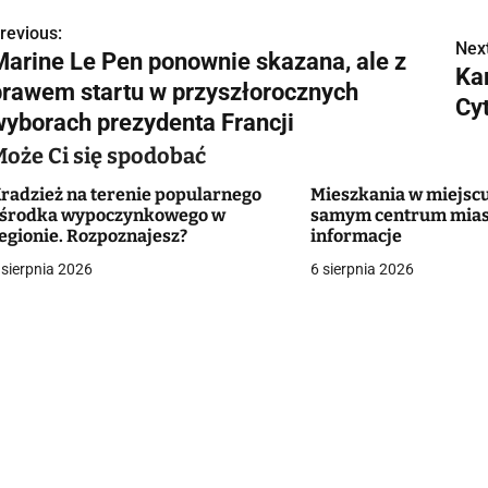
revious:
N
Next
Marine Le Pen ponownie skazana, ale z
Ka
a
prawem startu w przyszłorocznych
Cy
w
wyborach prezydenta Francji
Może Ci się spodobać
radzież na terenie popularnego
Mieszkania w miejscu
g
środka wypoczynkowego w
samym centrum mias
egionie. Rozpoznajesz?
informacje
a
 sierpnia 2026
6 sierpnia 2026
c
a
w
p