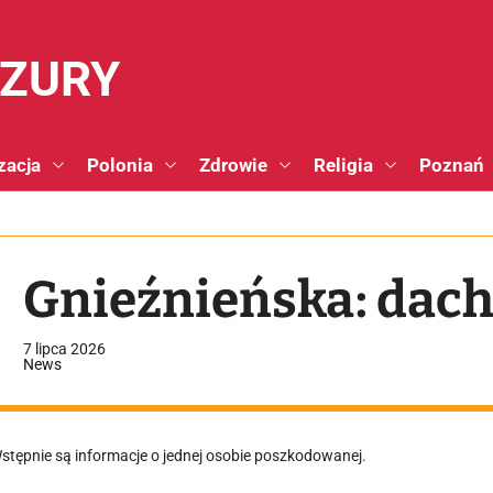
NZURY
zacja
Polonia
Zdrowie
Religia
Poznań
Gnieźnieńska: dac
7 lipca 2026
News
stępnie są informacje o jednej osobie poszkodowanej.