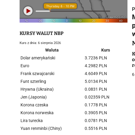
P
KURSY WALUT NBP
Kurs z dnia: 6 sierpnia 2026
i
Waluta
Kurs
K
Dolar amerykański
3.7236 PLN
o
r
Euro
4.2982 PLN
Frank szwajcarski
4.6049 PLN
6
Funt szterling
5.0134 PLN
Hrywna (Ukraina)
0.0831 PLN
j
Jen (Japonia)
0.02359 PLN
Korona czeska
0.1778 PLN
Korona norweska
0.3905 PLN
Lira turecka
0.0781 PLN
Yuan renminbi (Chiny)
0.5516 PLN