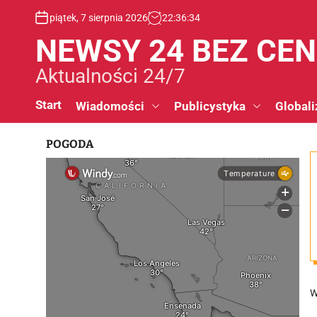
S
piątek, 7 sierpnia 2026
22
:
36
:
35
k
i
NEWSY 24 BEZ CE
p
t
Aktualności 24/7
o
c
Start
Wiadomości
Publicystyka
Globali
o
n
POGODA
t
e
n
t
W