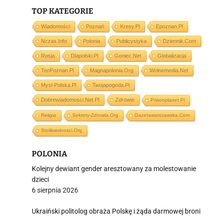
i
TOP KATEGORIE
Wiadomości
Poznań
Kresy.pl
Epoznan.pl
Nczas.info
Polonia
Publicystyka
Dziennik.com
Rosja
Dlapolski.pl
Goniec.net
Globalizacja
TenPoznan.pl
Magnapolonia.org
Wolnemedia.net
Mysl-Polska.pl
Twojapogoda.pl
Dobrewiadomosci.net.pl
Zdrowie
Prisonplanet.pl
Religia
Sekrety-Zdrowia.org
Gazetawarszawska.com
Stolikwolnosci.org
POLONIA
Kolejny dewiant gender aresztowany za molestowanie
dzieci
6 sierpnia 2026
Ukraiński politolog obraża Polskę i żąda darmowej broni