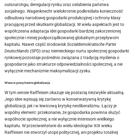
outsourcingu
, deregulacji rynku oraz osłabienia państwa
socjalnego. Wagenknecht wielokrotnie podkreślała konieczność
odbudowy narodowej gospodarki produkcyjnej i ochrony klasy
pracującej przed skutkami globalizacji. W wielu aspektach jest to
współczesna adaptacja idei gospodarki bardziej zakorzenionej
społecznie i mniej podporządkowanej globalnym przepływom
kapitału. Nawet część środowisk
Sozialdemokratische Partei
Deutschlands
(SPD) oraz niemieckiego nurtu społecznej gospodarki
rynkowej pozostaje pośrednio związana z tradycją myślenia o
gospodarce jako strukturze odpowiedzialności społecznej, a nie
wyłącznie mechanizmie maksymalizacji zysku.
Wiara w pracę kontra globalizacja
W tym sensie Raiffeisen okazuje się postacią niezwykle aktualną.
Jego idee wpisują się zarówno w konserwatywną krytykę
globalizacji, jak i w lewicową krytykę neoliberalizmu. Łączy je
wspólny element: przekonanie, że gospodarka powinna służyć
wspólnocie społecznej, a nie wyłącznie interesom wielkiego
kapitału. W przeciwieństwie do wielu ideologów XIX wieku
Raiffeisen nie stworzył utopii politycznej, ani projektu totalnej