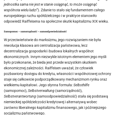
jednostka sama nie jest w stanie osiągnąć, to może osiągnąć
wspólnota wielu ludzi”
). Zdanie to stało się fundamentem całego
europejskiego ruchu spółdzielczego i w praktyce stanowiło
odpowiedź Raiffeisena na społeczne skutki kapitalizmu XIX wieku.
Samopomoc – samorządność – samoodpowiedzialność
W przeciwieństwie do marksizmu, jego rozwiązaniem nie była
rewolucja klasowa ani centralizacja państwowa, lecz
decentralizacja gospodarki i budowa lokalnych wspólnot
ekonomicznych. Innym niezwykle istotnym elementem jego myśli
było przekonanie, że bieda jest przede wszystkim skutkiem
ekonomicznej zależności. Raiffeisen uważał, że człowiek
pozbawiony dostępu do kredytu, własności i wspólnotowej ochrony
staje się całkowicie podporządkowany mechanizmom rynku oraz
wielkiemu kapitałowi. Jego słynna formuła:
Selbsthilfe
(samopomoc),
Selbstverwaltung
(samorządność),
Selbstverantwortung
(samoodpowiedzialność) stała się podstawą
niemieckiej spółdzielczości kredytowej i alternatywą wobec
zarówno liberalnego kapitalizmu finansowego, jak i późniejszego
socjalizmu państwowego.