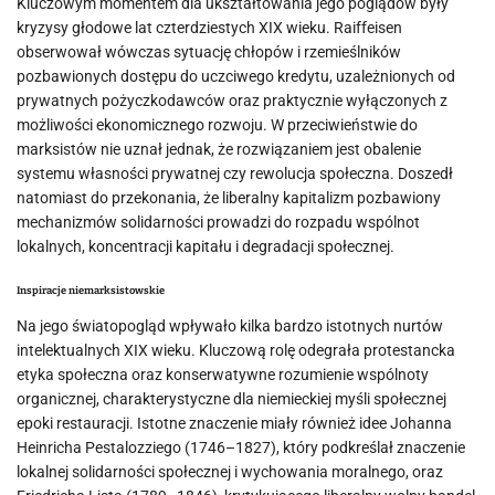
Kluczowym momentem dla ukształtowania jego poglądów były
kryzysy głodowe lat czterdziestych XIX wieku. Raiffeisen
obserwował wówczas sytuację chłopów i rzemieślników
pozbawionych dostępu do uczciwego kredytu, uzależnionych od
prywatnych pożyczkodawców oraz praktycznie wyłączonych z
możliwości ekonomicznego rozwoju. W przeciwieństwie do
marksistów nie uznał jednak, że rozwiązaniem jest obalenie
systemu własności prywatnej czy rewolucja społeczna. Doszedł
natomiast do przekonania, że liberalny kapitalizm pozbawiony
mechanizmów solidarności prowadzi do rozpadu wspólnot
lokalnych, koncentracji kapitału i degradacji społecznej.
Inspiracje niemarksistowskie
Na jego światopogląd wpływało kilka bardzo istotnych nurtów
intelektualnych XIX wieku. Kluczową rolę odegrała protestancka
etyka społeczna oraz konserwatywne rozumienie wspólnoty
organicznej, charakterystyczne dla niemieckiej myśli społecznej
epoki restauracji. Istotne znaczenie miały również idee Johanna
Heinricha Pestalozziego (1746–1827), który podkreślał znaczenie
lokalnej solidarności społecznej i wychowania moralnego, oraz