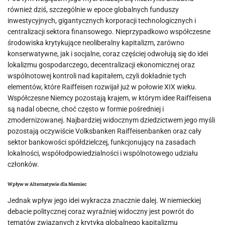
również dziś, szczególnie w epoce globalnych funduszy
inwestycyjnych, gigantycznych korporacji technologicznych i
centralizacji sektora finansowego. Nieprzypadkowo współczesne
środowiska krytykujące neoliberalny kapitalizm, zarówno
konserwatywne, jak i socjalne, coraz częściej odwołują się do idei
lokalizmu gospodarczego, decentralizacji ekonomicznej oraz
wspólnotowej kontroli nad kapitałem, czyli dokładnie tych
elementów, które Raiffeisen rozwijał już w połowie XIX wieku.
Współczesne Niemcy pozostają krajem, w którym idee Raiffeisena
są nadal obecne, choć często w formie pośredniej i
zmodernizowanej. Najbardziej widocznym dziedzictwem jego myśli
pozostają oczywiście Volksbanken Raiffeisenbanken oraz cały
sektor bankowości spółdzielczej, funkcjonujący na zasadach
lokalności, współodpowiedzialności i wspólnotowego udziału
członków.
Wpływ w Alternatywie dla Niemiec
Jednak wpływ jego idei wykracza znacznie dalej. W niemieckiej
debacie politycznej coraz wyraźniej widoczny jest powrót do
tematów związanych z krytyką globalnego kapitalizmu