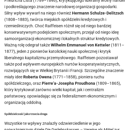
Friedricha Lista (1789–1846), krytykującego liberalny wolny handel
i podkreślającego znaczenie narodowej organizacji gospodarki.
Silny wpływ wywarł na niego również
Hermann Schulze-Delitzsch
(1808–1883), twórca miejskich spółdzielni kredytowych i
rzemieślniczych. Choć Raiffeisen różnił się od niego bardziej
konserwatywnym podejściem społecznym, przejął od niego ideę
samoorganizacji ekonomicznej i lokalnych struktur kredytowych.
Ważną rolę odegrał także
Wilhelm Emmanuel von Ketteler
(1811–
1877), jeden z pionierów katolickiej nauki społecznej i krytyk
liberalnego kapitalizmu przemysłowego. Raiffeisen pozostawał
także pod wpływem europejskich nurtów kooperatywistycznych,
rozwijających się w Wielkiej Brytanii i Francji. Szczególne znaczenie
miały idee
Roberta Owena
(1771–1858), pioniera ruchu
spółdzielczego, oraz
Pierre’a-Josepha Proudhona
(1809–1865),
który krytykował zarówno wielki kapitał, jak i centralizm
państwowy, opowiadając się za federalizmem ekonomicznym i
organizacją oddolną.
Spółdzielczość jako trzecia droga
Wszystkie te wpływy znalazły odzwierciedlenie w jego
najważniejszym dziele
Die Darlehnskassen – Vereine als Mittel zur