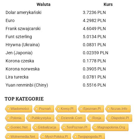
Waluta
Kurs
Dolar amerykański
3.7236 PLN
Euro
4.2982 PLN
Frank szwajcarski
4.6049 PLN
Funt szterling
5.0134 PLN
Hrywna (Ukraina)
0.0831 PLN
Jen (Japonia)
0.02359 PLN
Korona czeska
0.1778 PLN
Korona norweska
0.3905 PLN
Lira turecka
0.0781 PLN
Yuan renminbi (Chiny)
0.5516 PLN
TOP KATEGORIE
Wiadomości
Poznań
Kresy.pl
Epoznan.pl
Nczas.info
Polonia
Publicystyka
Dziennik.com
Rosja
Dlapolski.pl
Goniec.net
Globalizacja
TenPoznan.pl
Magnapolonia.org
Wolnemedia.net
Mysl-Polska.pl
Twojapogoda.pl