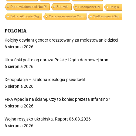
Dobrewiadomosci.net.pl
Zdrowie
Prisonplanet.pl
Religia
Sekrety-Zdrowia.org
Gazetawarszawska.com
Stolikwolnosci.org
POLONIA
Kolejny dewiant gender aresztowany za molestowanie dzieci
6 sierpnia 2026
Ukraiński politolog obraża Polskę i żąda darmowej broni
6 sierpnia 2026
Depopulacja – szalona ideologia pseudoelit
6 sierpnia 2026
FIFA wpadła na ścianę. Czy to koniec prezesa Infantino?
6 sierpnia 2026
Wojna rosyjsko-ukraińska. Raport 06.08.2026
6 sierpnia 2026