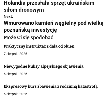
Holandia przesłała sprzęt ukraińskim
a
siłom dronowym
w
Next:
Wmurowano kamień węgielny pod wielką
i
poznańską inwestycję
g
Może Ci się spodobać
a
Praktyczny instruktaż z dala od okien
c
7 sierpnia 2026
j
Niewygodne kulisy alpejskiego objawienia
a
6 sierpnia 2026
w
Ekspresowy kurs zbawienia z rodzinną katastrofą
p
6 sierpnia 2026
i
s