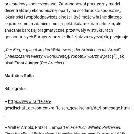
przebudowy społeczeństwa. Zaproponował praktyczny model
decentralizacji ekonomicznej oparty na solidarności społecznej,
lokalności i współodpowiedzialności. Być może właśnie dlatego
jego idee, moim zdaniem, mniej spektakularne niż marksizm, ale
znacznie bardziej pragmatyczne, przetrwały w strukturach
gospodarczych Europy znacznie dłużej niż zazwyczaj się przyjmuje.
„Der Bürger glaubt an den Wettbewerb, der Arbeiter an die Arbeit”
(
„Mieszczanin wierzy w konkurencję, robotnik wierzy w pracę”
), jak
pisał
Ernst Jünger
(
Der Arbeiter
).
Matthäus Golla
Bibliografia:
–
https://www.raiffeisen-
gesellschaft.de/content/raiffeisen_gesellschaft/de/homepage.html
;
– Walter Arnold, Fritz H. Lamparter,
Friedrich Wilhelm Raiffeisen.