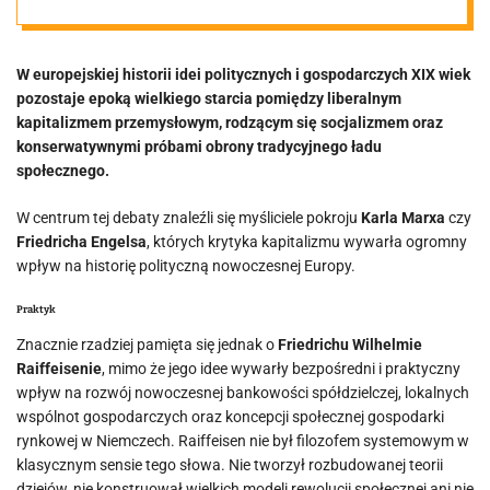
kapitalizmu
W europejskiej historii idei politycznych i gospodarczych XIX wiek
pozostaje epoką wielkiego starcia pomiędzy liberalnym
kapitalizmem przemysłowym, rodzącym się socjalizmem oraz
konserwatywnymi próbami obrony tradycyjnego ładu
społecznego.
W centrum tej debaty znaleźli się myśliciele pokroju
Karla Marxa
czy
Friedricha Engelsa
, których krytyka kapitalizmu wywarła ogromny
wpływ na historię polityczną nowoczesnej Europy.
Praktyk
Znacznie rzadziej pamięta się jednak o
Friedrichu Wilhelmie
Raiffeisenie
, mimo że jego idee wywarły bezpośredni i praktyczny
wpływ na rozwój nowoczesnej bankowości spółdzielczej, lokalnych
wspólnot gospodarczych oraz koncepcji społecznej gospodarki
rynkowej w Niemczech. Raiffeisen nie był filozofem systemowym w
klasycznym sensie tego słowa. Nie tworzył rozbudowanej teorii
dziejów, nie konstruował wielkich modeli rewolucji społecznej ani nie