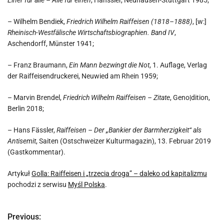
Einer für alle – Alle für einen
, Hänssler, Neuhausen-Stuttgart 1985;
– Wilhelm Bendiek,
Friedrich Wilhelm Raiffeisen (1818–1888)
, [w:]
Rheinisch-Westfälische Wirtschaftsbiographien. Band IV
,
Aschendorff, Münster 1941;
– Franz Braumann,
Ein Mann bezwingt die Not
, 1. Auflage, Verlag
der Raiffeisendruckerei, Neuwied am Rhein 1959;
– Marvin Brendel,
Friedrich Wilhelm Raiffeisen – Zitate
, Geno|dition,
Berlin 2018;
– Hans Fässler,
Raiffeisen – Der „Bankier der Barmherzigkeit“ als
Antisemit
, Saiten (Ostschweizer Kulturmagazin), 13. Februar 2019
(Gastkommentar).
Artykuł
Golla: Raiffeisen i „trzecia droga” – daleko od kapitalizmu
pochodzi z serwisu
Myśl Polska
.
Previous:
N