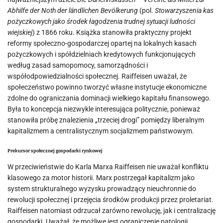
Abhilfe der Noth der ländlichen Bevölkerung
(pol.
Stowarzyszenia kas
pożyczkowych jako środek łagodzenia trudnej sytuacji ludności
wiejskiej
) z 1866 roku. Książka stanowiła praktyczny projekt
reformy społeczno-gospodarczej opartej na lokalnych kasach
pożyczkowych i spółdzielniach kredytowych funkcjonujących
według zasad samopomocy, samorządności i
współodpowiedzialności społecznej. Raiffeisen uważał, że
społeczeństwo powinno tworzyć własne instytucje ekonomiczne
zdolne do ograniczania dominacji wielkiego kapitału finansowego.
Była to koncepcja niezwykle interesująca politycznie, ponieważ
stanowiła próbę znalezienia „trzeciej drogi” pomiędzy liberalnym
kapitalizmem a centralistycznym socjalizmem państwowym.
Prekursor społecznej gospodarki rynkowej
W przeciwieństwie do Karla Marxa Raiffeisen nie uważał konfliktu
klasowego za motor historii. Marx postrzegał kapitalizm jako
system strukturalnego wyzysku prowadzący nieuchronnie do
rewolucji społecznej i przejęcia środków produkcji przez proletariat.
Raiffeisen natomiast odrzucał zarówno rewolucję, jak i centralizację
gospodarki. Uważał, że możliwe jest ograniczenie patologii