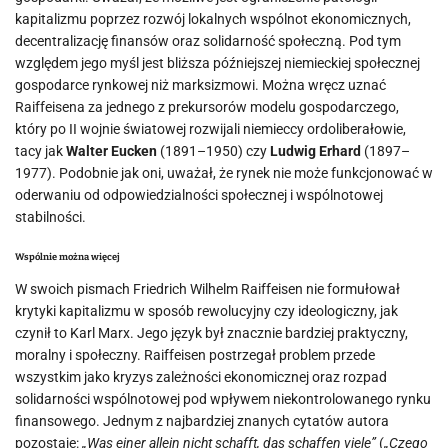
kapitalizmu poprzez rozwój lokalnych wspólnot ekonomicznych,
decentralizację finansów oraz solidarność społeczną. Pod tym
względem jego myśl jest bliższa późniejszej niemieckiej społecznej
gospodarce rynkowej niż marksizmowi. Można wręcz uznać
Raiffeisena za jednego z prekursorów modelu gospodarczego,
który po II wojnie światowej rozwijali niemieccy ordoliberałowie,
tacy jak
Walter Eucken
(1891–1950) czy
Ludwig Erhard
(1897–
1977). Podobnie jak oni, uważał, że rynek nie może funkcjonować w
oderwaniu od odpowiedzialności społecznej i wspólnotowej
stabilności.
Wspólnie można więcej
W swoich pismach Friedrich Wilhelm Raiffeisen nie formułował
krytyki kapitalizmu w sposób rewolucyjny czy ideologiczny, jak
czynił to Karl Marx. Jego język był znacznie bardziej praktyczny,
moralny i społeczny. Raiffeisen postrzegał problem przede
wszystkim jako kryzys zależności ekonomicznej oraz rozpad
solidarności wspólnotowej pod wpływem niekontrolowanego rynku
finansowego. Jednym z najbardziej znanych cytatów autora
pozostaje:
„Was einer allein nicht schafft, das schaffen viele”
(
„Czego