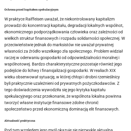
Ochrona przed kapitałem spekulacyjnym
W praktyce Raiffeisen uważał, że niekontrolowany kapitalizm
prowadzi do koncentracji kapitału, degradacji lokalnych wspólnot,
ekonomicznego podporządkowania człowieka oraz zależności od
wielkich struktur finansowych i rozpadu solidarności społecznej. W
przeciwieństwie jednak do marksistów nie uważał prywatnej
własności za źródło wszelkiego zła społecznego. Problem widział
raczej w oderwaniu gospodarki od odpowiedzialności moralnej i
wspólnotowej. Bardzo charakterystyczne pozostaje również jego
podejście do lichwy i finansjalizacji gospodarki. W realiach XIX
wieku obserwował sytuację, w której chłopi i drobni rzemieślnicy
byli praktycznie uzależnieni od prywatnych pożyczkodawców. Z
tego doświadczenia wywodziła się jego krytyka kapitału
spekulacyjnego oraz przekonanie, że wspólnota lokalna powinna
tworzyć własne instytucje finansowe zdolne chronić
społeczeństwo przed ekonomiczną dominacją elit finansowych.
Aktualność praktyczna
Pod tym względem jego myśl okazuje się niezwykle aktualna