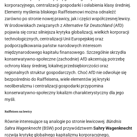
korporacyjnego, centralizacji gospodarki i osłabienia klasy średniej.
Elementy myślenia bliskiego Raiffeisenowi można odnaleźć
zarówno po stronie nowej prawicy, jak i części współczesnej lewicy.
W środowiskach związanych z
Alternative für Deutschland
(AfD)
pojawia się coraz silniejsza krytyka globalizacji, wielkich korporacji
technologicznych, centralizacji Unii Europejskiej oraz
podporządkowania państw narodowych interesom
międzynarodowego kapitału finansowego. Szczególnie skrzydła
konserwatywno-społeczne (zachodnie) AfD akcentują potrzebę
ochrony klasy średniej, lokalnej przedsiębiorczości oraz
regionalnych struktur gospodarczych. Choć AfD nie odwołuje się
bezpośrednio do Raiffeisena, wiele elementów jej krytyki
neoliberalizmu i centralizacji gospodarki przypomina
konserwatywno-społeczny lokalizm charakterystyczny dla jego
myśli.
Raiffeisen na lewicy
Równie interesujące są analogie po stronie lewicowej.
Bündnis
Sahra Wagenknecht
(BSW) pod przywództwem
Sahry Wagenknecht
rozwija krytykę globalnego kapitalizmu korporacyjnego,