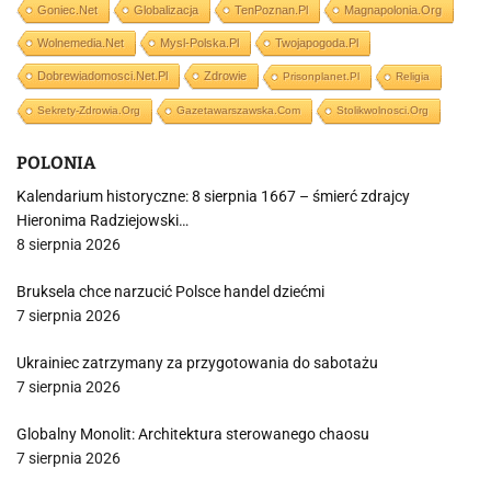
Goniec.net
Globalizacja
TenPoznan.pl
Magnapolonia.org
Wolnemedia.net
Mysl-Polska.pl
Twojapogoda.pl
Dobrewiadomosci.net.pl
Zdrowie
Prisonplanet.pl
Religia
Sekrety-Zdrowia.org
Gazetawarszawska.com
Stolikwolnosci.org
POLONIA
Kalendarium historyczne: 8 sierpnia 1667 – śmierć zdrajcy
Hieronima Radziejowski…
8 sierpnia 2026
Bruksela chce narzucić Polsce handel dziećmi
7 sierpnia 2026
Ukrainiec zatrzymany za przygotowania do sabotażu
7 sierpnia 2026
Globalny Monolit: Architektura sterowanego chaosu
7 sierpnia 2026