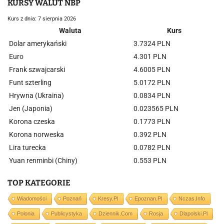
KURSY WALUT NBP
Kurs z dnia: 7 sierpnia 2026
Waluta
Kurs
Dolar amerykański
3.7324 PLN
Euro
4.301 PLN
Frank szwajcarski
4.6005 PLN
Funt szterling
5.0172 PLN
Hrywna (Ukraina)
0.0834 PLN
Jen (Japonia)
0.023565 PLN
Korona czeska
0.1773 PLN
Korona norweska
0.392 PLN
Lira turecka
0.0782 PLN
Yuan renminbi (Chiny)
0.553 PLN
TOP KATEGORIE
Wiadomości
Poznań
Kresy.pl
Epoznan.pl
Nczas.info
Polonia
Publicystyka
Dziennik.com
Rosja
Dlapolski.pl