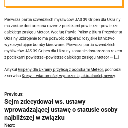
Meteor.
Pierwsza partia szwedzkich myśliwców JAS 39 Gripen dla Ukrainy
ma zostać dostarczona razem z pociskami powietrze–powietrze
dalekiego zasięgu Meteor. Według Pawła Palisy z Biura Prezydenta
Ukrainy uzbrojenie to ma pozwolić odpierać rosyjskie lotnictwo
wykorzystujące bomby kierowane. Pierwsza partia szwedzkich
myśliwców JAS 39 Gripen dla Ukrainy zostanie dostarczona razem
z pociskami powietrze–powietrze dalekiego zasięgu Meteor — […]
Artykuł
Gripeny dla Ukrainy przylecą z pociskami Meteor.
pochodzi
z serwisu
Kresy – wiadomości, wydarzenia, aktualności, newsy
.
Previous:
N
Sejm zdecydował ws. ustawy
a
wprowadzającej ustawę o statusie osoby
w
najbliższej w związku
Next: