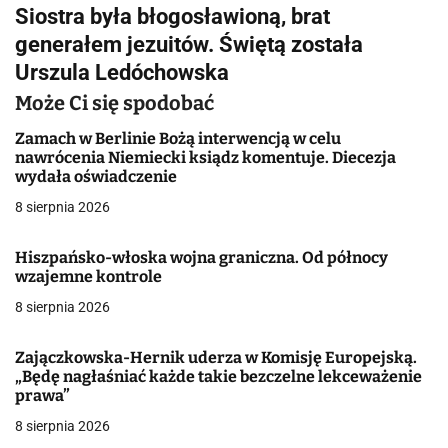
i
Siostra była błogosławioną, brat
g
generałem jezuitów. Świętą została
Urszula Ledóchowska
a
Może Ci się spodobać
c
Zamach w Berlinie Bożą interwencją w celu
j
nawrócenia Niemiecki ksiądz komentuje. Diecezja
wydała oświadczenie
a
8 sierpnia 2026
w
Hiszpańsko-włoska wojna graniczna. Od północy
p
wzajemne kontrole
i
8 sierpnia 2026
s
Zajączkowska-Hernik uderza w Komisję Europejską.
u
„Będę nagłaśniać każde takie bezczelne lekceważenie
prawa”
8 sierpnia 2026