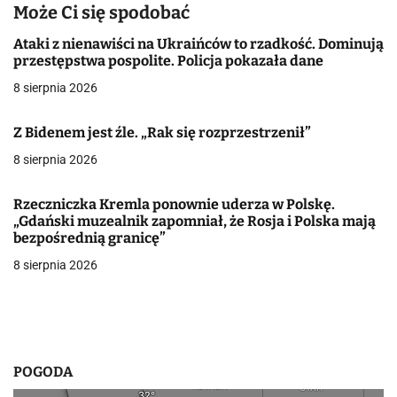
g
Może Ci się spodobać
a
Ataki z nienawiści na Ukraińców to rzadkość. Dominują
przestępstwa pospolite. Policja pokazała dane
c
8 sierpnia 2026
j
Z Bidenem jest źle. „Rak się rozprzestrzenił”
a
8 sierpnia 2026
w
p
Rzeczniczka Kremla ponownie uderza w Polskę.
„Gdański muzealnik zapomniał, że Rosja i Polska mają
i
bezpośrednią granicę”
8 sierpnia 2026
s
u
POGODA