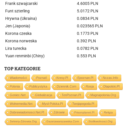
Frank szwajcarski
4.6005 PLN
Funt szterling
5.0172 PLN
Hrywna (Ukraina)
0.0834 PLN
Jen (Japonia)
0.023565 PLN
Korona czeska
0.1773 PLN
Korona norweska
0.392 PLN
Lira turecka
0.0782 PLN
Yuan renminbi (Chiny)
0.553 PLN
TOP KATEGORIE
Wiadomości
Poznań
Kresy.pl
Epoznan.pl
Nczas.info
Polonia
Publicystyka
Dziennik.com
Rosja
Dlapolski.pl
Goniec.net
Globalizacja
TenPoznan.pl
Magnapolonia.org
Wolnemedia.net
Mysl-Polska.pl
Twojapogoda.pl
Dobrewiadomosci.net.pl
Zdrowie
Prisonplanet.pl
Religia
Sekrety-Zdrowia.org
Gazetawarszawska.com
Stolikwolnosci.org