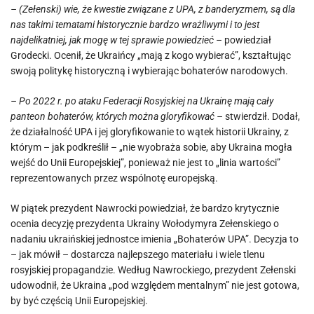
– (Zełenski) wie, że kwestie związane z UPA, z banderyzmem, są dla
nas takimi tematami historycznie bardzo wrażliwymi i to jest
najdelikatniej, jak mogę w tej sprawie powiedzieć –
powiedział
Grodecki. Ocenił, że Ukraińcy „mają z kogo wybierać”, kształtując
swoją politykę historyczną i wybierając bohaterów narodowych.
– Po 2022 r. po ataku Federacji Rosyjskiej na Ukrainę mają cały
panteon bohaterów, których można gloryfikować –
stwierdził. Dodał,
że działalność UPA i jej gloryfikowanie to wątek historii Ukrainy, z
którym – jak podkreślił – „nie wyobraża sobie, aby Ukraina mogła
wejść do Unii Europejskiej”, ponieważ nie jest to „linia wartości”
reprezentowanych przez wspólnotę europejską.
W piątek prezydent Nawrocki powiedział, że bardzo krytycznie
ocenia decyzję prezydenta Ukrainy Wołodymyra Zełenskiego o
nadaniu ukraińskiej jednostce imienia „Bohaterów UPA”. Decyzja to
– jak mówił – dostarcza najlepszego materiału i wiele tlenu
rosyjskiej propagandzie. Według Nawrockiego, prezydent Zełenski
udowodnił, że Ukraina „pod względem mentalnym” nie jest gotowa,
by być częścią Unii Europejskiej.