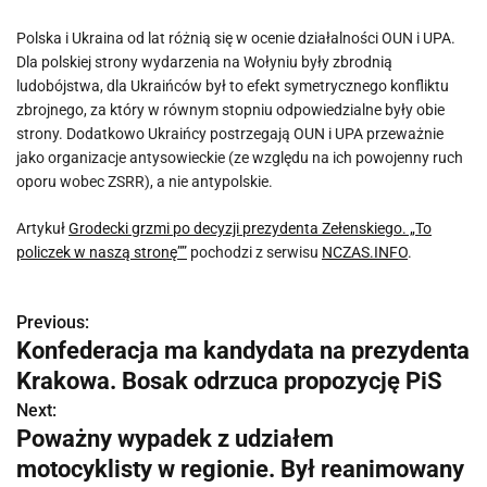
Polska i Ukraina od lat różnią się w ocenie działalności OUN i UPA.
Dla polskiej strony wydarzenia na Wołyniu były zbrodnią
ludobójstwa, dla Ukraińców był to efekt symetrycznego konfliktu
zbrojnego, za który w równym stopniu odpowiedzialne były obie
strony. Dodatkowo Ukraińcy postrzegają OUN i UPA przeważnie
jako organizacje antysowieckie (ze względu na ich powojenny ruch
oporu wobec ZSRR), a nie antypolskie.
Artykuł
Grodecki grzmi po decyzji prezydenta Zełenskiego. „To
policzek w naszą stronę””
pochodzi z serwisu
NCZAS.INFO
.
Previous:
N
Konfederacja ma kandydata na prezydenta
a
Krakowa. Bosak odrzuca propozycję PiS
w
Next:
Poważny wypadek z udziałem
i
motocyklisty w regionie. Był reanimowany