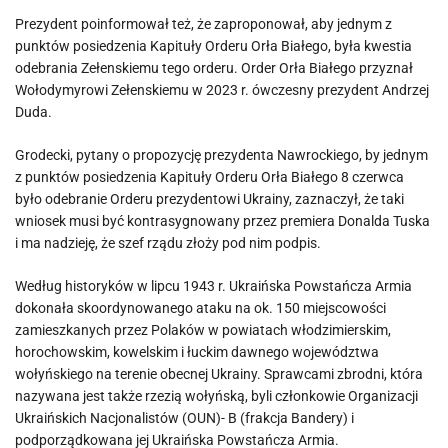
Prezydent poinformował też, że zaproponował, aby jednym z
punktów posiedzenia Kapituły Orderu Orła Białego, była kwestia
odebrania Zełenskiemu tego orderu. Order Orła Białego przyznał
Wołodymyrowi Zełenskiemu w 2023 r. ówczesny prezydent Andrzej
Duda.
Grodecki, pytany o propozycję prezydenta Nawrockiego, by jednym
z punktów posiedzenia Kapituły Orderu Orła Białego 8 czerwca
było odebranie Orderu prezydentowi Ukrainy, zaznaczył, że taki
wniosek musi być kontrasygnowany przez premiera Donalda Tuska
i ma nadzieję, że szef rządu złoży pod nim podpis.
Według historyków w lipcu 1943 r. Ukraińska Powstańcza Armia
dokonała skoordynowanego ataku na ok. 150 miejscowości
zamieszkanych przez Polaków w powiatach włodzimierskim,
horochowskim, kowelskim i łuckim dawnego województwa
wołyńskiego na terenie obecnej Ukrainy. Sprawcami zbrodni, która
nazywana jest także rzezią wołyńską, byli członkowie Organizacji
Ukraińskich Nacjonalistów (OUN)- B (frakcja Bandery) i
podporządkowana jej Ukraińska Powstańcza Armia.