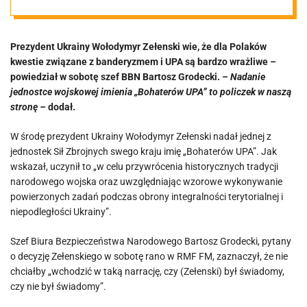
„To policzek w
Prezydent Ukrainy Wołodymyr Zełenski wie, że dla Polaków
naszą stronę””
kwestie związane z banderyzmem i UPA są bardzo wrażliwe –
powiedział w sobotę szef BBN Bartosz Grodecki.
– Nadanie
jednostce wojskowej imienia „Bohaterów UPA” to policzek w naszą
stronę –
dodał.
W środę prezydent Ukrainy Wołodymyr Zełenski nadał jednej z
jednostek Sił Zbrojnych swego kraju imię „Bohaterów UPA”. Jak
wskazał, uczynił to „w celu przywrócenia historycznych tradycji
narodowego wojska oraz uwzględniając wzorowe wykonywanie
powierzonych zadań podczas obrony integralności terytorialnej i
niepodległości Ukrainy”.
Szef Biura Bezpieczeństwa Narodowego Bartosz Grodecki, pytany
o decyzję Zełenskiego w sobotę rano w RMF FM, zaznaczył, że nie
chciałby „wchodzić w taką narrację, czy (Zełenski) był świadomy,
czy nie był świadomy”.