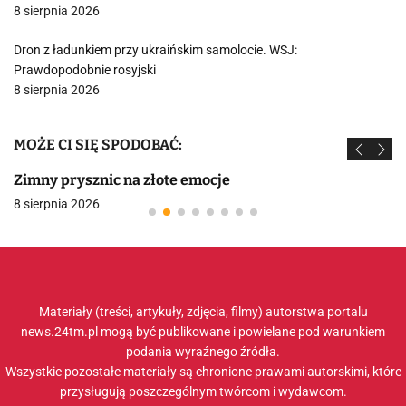
8 sierpnia 2026
Dron z ładunkiem przy ukraińskim samolocie. WSJ:
Prawdopodobnie rosyjski
8 sierpnia 2026
MOŻE CI SIĘ SPODOBAĆ:
Zimny prysznic na złote emocje
8 sierpnia 2026
Materiały (treści, artykuły, zdjęcia, filmy) autorstwa portalu
news.24tm.pl mogą być publikowane i powielane pod warunkiem
podania wyraźnego źródła.
Wszystkie pozostałe materiały są chronione prawami autorskimi, które
przysługują poszczególnym twórcom i wydawcom.