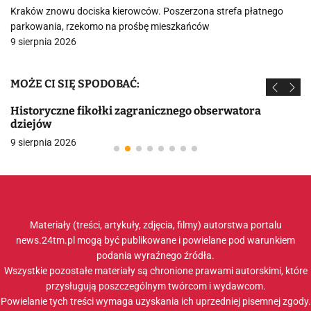
Kraków znowu dociska kierowców. Poszerzona strefa płatnego
parkowania, rzekomo na prośbę mieszkańców
9 sierpnia 2026
MOŻE CI SIĘ SPODOBAĆ:
Historyczne fikołki zagranicznego obserwatora
dziejów
9 sierpnia 2026
Materiały (treści, artykuły, zdjęcia, filmy) autorstwa portalu
news.24tm.pl mogą być publikowane i powielane pod warunkiem
podania wyraźnego źródła.
Wszystkie pozostałe materiały są chronione prawami autorskimi, które
przysługują poszczególnym twórcom i wydawcom.
Powielanie tych treści wymaga uzyskania ich uprzedniej pisemnej zgody.