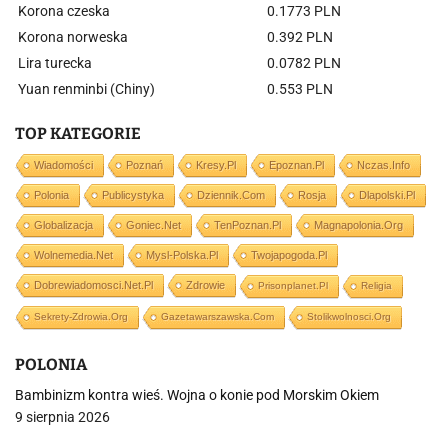
Korona czeska
0.1773 PLN
Korona norweska
0.392 PLN
Lira turecka
0.0782 PLN
Yuan renminbi (Chiny)
0.553 PLN
TOP KATEGORIE
Wiadomości
Poznań
Kresy.pl
Epoznan.pl
Nczas.info
Polonia
Publicystyka
Dziennik.com
Rosja
Dlapolski.pl
Globalizacja
Goniec.net
TenPoznan.pl
Magnapolonia.org
Wolnemedia.net
Mysl-Polska.pl
Twojapogoda.pl
Dobrewiadomosci.net.pl
Zdrowie
Prisonplanet.pl
Religia
Sekrety-Zdrowia.org
Gazetawarszawska.com
Stolikwolnosci.org
POLONIA
Bambinizm kontra wieś. Wojna o konie pod Morskim Okiem
9 sierpnia 2026