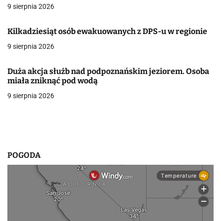
a
9 sierpnia 2026
w
Kilkadziesiąt osób ewakuowanych z DPS-u w regionie
p
9 sierpnia 2026
i
Duża akcja służb nad podpoznańskim jeziorem. Osoba
s
miała zniknąć pod wodą
9 sierpnia 2026
u
POGODA