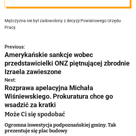
znieważył
Mężczyzna nie był zadowolony z decyzji Powiatowego Urzędu
urzędniczkę, bo
Pracy.
skreślono go z
Previous:
N
Amerykańskie sankcje wobec
listy
a
przedstawicielki ONZ piętnującej zbrodnie
w
Izraela zawieszone
bezrobotnych
Next:
i
Rozprawa apelacyjna Michała
g
Wiśniewskiego. Prokuratura chce go
wsadzić za kratki
a
Może Ci się spodobać
c
Ogromna inwestycja podpoznańskiej gminy. Tak
j
prezentuje się plac budowy