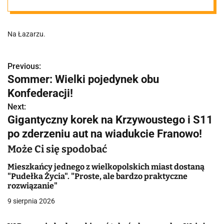
Dyrekcja
Na Łazarzu.
wezwała policję
i zabroniła
Previous:
N
Sommer: Wielki pojedynek obu
a
Konfederacji!
dzieciom
w
Next:
Gigantyczny korek na Krzywoustego i S11
wychodzić z
i
po zderzeniu aut na wiadukcie Franowo!
g
obiektu
Może Ci się spodobać
a
Mieszkańcy jednego z wielkopolskich miast dostaną
"Pudełka Życia". "Proste, ale bardzo praktyczne
c
rozwiązanie"
j
9 sierpnia 2026
a