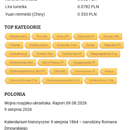
Lira turecka
0.0782 PLN
Yuan renminbi (Chiny)
0.553 PLN
TOP KATEGORIE
Wiadomości
Poznań
Kresy.pl
Epoznan.pl
Nczas.info
Polonia
Publicystyka
Dziennik.com
Rosja
Dlapolski.pl
Globalizacja
Goniec.net
TenPoznan.pl
Magnapolonia.org
Wolnemedia.net
Mysl-Polska.pl
Twojapogoda.pl
Dobrewiadomosci.net.pl
Zdrowie
Prisonplanet.pl
Religia
Sekrety-Zdrowia.org
Gazetawarszawska.com
Stolikwolnosci.org
POLONIA
Wojna rosyjsko-ukraińska. Raport 09.08.2026
9 sierpnia 2026
Kalendarium historyczne: 9 sierpnia 1864 – narodziny Romana
Dmowskiego