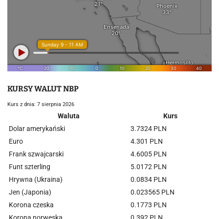
KURSY WALUT NBP
Kurs z dnia: 7 sierpnia 2026
Waluta
Kurs
Dolar amerykański
3.7324 PLN
Euro
4.301 PLN
Frank szwajcarski
4.6005 PLN
Funt szterling
5.0172 PLN
Hrywna (Ukraina)
0.0834 PLN
Jen (Japonia)
0.023565 PLN
Korona czeska
0.1773 PLN
Korona norweska
0.392 PLN