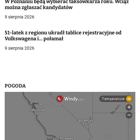
W Poznaniu będą wybierać taksówkarza roku. Wciąż
można zgłaszać kandydatów
w
9 sierpnia 2026
p
i
51-latek z regionu ukradł tablice rejestracyjne od
Volkswagena i… połamał
s
9 sierpnia 2026
u
POGODA