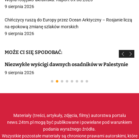
9 sierpnia 2026
Chińczycy ruszą do Europy przez Ocean Arktyczny – Rosjanie liczą
na epokową zmianę szlaków morskich
9 sierpnia 2026
MOŻE CI SIĘ SPODOBAĆ:
Niezwykłe wyścigi dawnych osadników w Palestynie
9 sierpnia 2026
Materiały (treści, artykuły, zdjęcia, filmy) autorstwa portalu
news.24tm.pl mogą być publikowane i powielane pod warunkiem
podania wyraźnego źródła.
Wszystkie pozostałe materiały są chronione prawami autorskimi, które