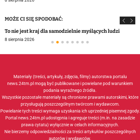
8 sierpnia 2026
MOŻE CI SIĘ SPODOBAĆ:
To nie jest kraj dla samodzielnie myślących ludzi
8 sierpnia 2026
Materiały (treści, artykuły, zdjęcia, filmy) autorstwa portalu
news.24tm.pl mogą być publikowane i powielane pod warunkiem
podania wyraźnego źródła.
Wszystkie pozostałe materiały są chronione prawami autorskimi, które
przysługują poszczególnym twórcom i wydawcom.
Powielanie tych treści wymaga uzyskania ich uprzedniej pisemnej zgody.
Portal news.24tm.pl udostępnia i agreguje treści (m.in. na zasadzie
prawa cytatu) wyłącznie w celach informacyjnych.
Nie bierzemy odpowiedzialności za treści artykułów poszczególnych
autorów i wydawców.