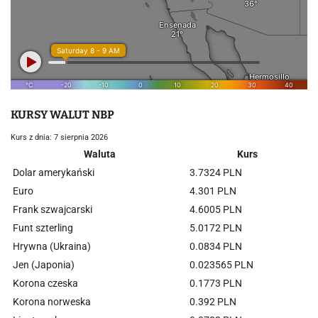
KURSY WALUT NBP
Kurs z dnia: 7 sierpnia 2026
Waluta
Kurs
Dolar amerykański
3.7324 PLN
Euro
4.301 PLN
Frank szwajcarski
4.6005 PLN
Funt szterling
5.0172 PLN
Hrywna (Ukraina)
0.0834 PLN
Jen (Japonia)
0.023565 PLN
Korona czeska
0.1773 PLN
Korona norweska
0.392 PLN