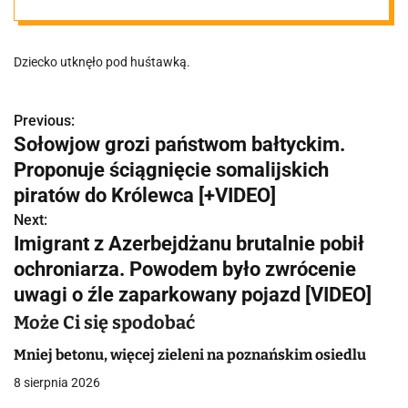
Interweniowali
Dziecko utknęło pod huśtawką.
strażacy
Previous:
N
Sołowjow grozi państwom bałtyckim.
a
Proponuje ściągnięcie somalijskich
w
piratów do Królewca [+VIDEO]
Next:
i
Imigrant z Azerbejdżanu brutalnie pobił
g
ochroniarza. Powodem było zwrócenie
uwagi o źle zaparkowany pojazd [VIDEO]
a
Może Ci się spodobać
c
Mniej betonu, więcej zieleni na poznańskim osiedlu
j
8 sierpnia 2026
a