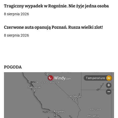
Tragiczny wypadek w Rogoźnie. Nie żyje jedna osoba
w
8 sierpnia 2026
p
i
Czerwone auta opanują Poznań. Rusza wielki zlot!
8 sierpnia 2026
s
u
POGODA