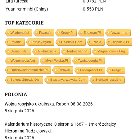
Lira turecka
0.0782 PLN
Yuan renminbi (Chiny)
0.553 PLN
TOP KATEGORIE
Wiadomości
Poznań
Kresy.pl
Epoznan.pl
Nczas.info
Polonia
Publicystyka
Dziennik.com
Rosja
Dlapolski.pl
Goniec.net
Globalizacja
TenPoznan.pl
Magnapolonia.org
Wolnemedia.net
Mysl-Polska.pl
Twojapogoda.pl
Dobrewiadomosci.net.pl
Zdrowie
Prisonplanet.pl
Religia
Sekrety-Zdrowia.org
Gazetawarszawska.com
Stolikwolnosci.org
POLONIA
Wojna rosyjsko-ukraińska. Raport 08.08.2026
8 sierpnia 2026
Kalendarium historyczne: 8 sierpnia 1667 – śmierć zdrajcy
Hieronima Radziejowski…
8 sierpnia 2026