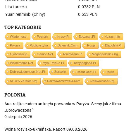
Lira turecka
0.0782 PLN
Yuan renminbi (Chiny)
0.553 PLN
TOP KATEGORIE
Wiadomości
Poznań
Kresy.pl
Epoznan.pl
Nczas.info
Polonia
Publicystyka
Dziennik.com
Rosja
Dlapolski.pl
Globalizacja
Goniec.net
TenPoznan.pl
Magnapolonia.org
Wolnemedia.net
Mysl-Polska.pl
Twojapogoda.pl
Dobrewiadomosci.net.pl
Zdrowie
Prisonplanet.pl
Religia
Sekrety-Zdrowia.org
Gazetawarszawska.com
Stolikwolnosci.org
POLONIA
Australijka cudem uniknęła porwania w Paryżu. Sceny jak z filmu
„Uprowadzona”
9 sierpnia 2026
Wojna rosyjsko-ukraińska. Raport 09.08.2026