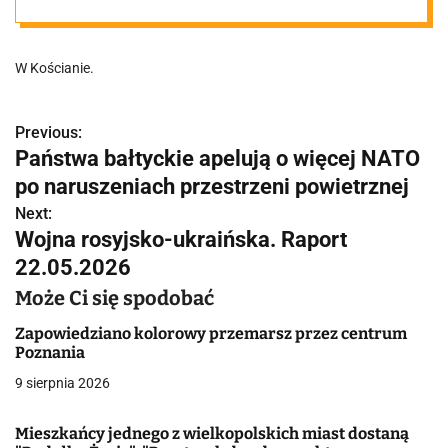
Mężczyzna pod
W Kościanie.
pociągiem
Previous:
N
Państwa bałtyckie apelują o więcej NATO
a
po naruszeniach przestrzeni powietrznej
w
Next:
Wojna rosyjsko-ukraińska. Raport
i
22.05.2026
g
Może Ci się spodobać
a
Zapowiedziano kolorowy przemarsz przez centrum
Poznania
c
9 sierpnia 2026
j
Mieszkańcy jednego z wielkopolskich miast dostaną
a