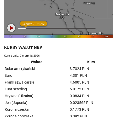
KURSY WALUT NBP
Kurs z dnia: 7 sierpnia 2026
Waluta
Kurs
Dolar amerykański
3.7324 PLN
Euro
4.301 PLN
Frank szwajcarski
4.6005 PLN
Funt szterling
5.0172 PLN
Hrywna (Ukraina)
0.0834 PLN
Jen (Japonia)
0.023565 PLN
Korona czeska
0.1773 PLN
Korona norweska
0.392 PLN