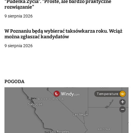
"Pudełka Życia". "Proste, ale bardzo praktyczne
rozwiązanie"
w
9 sierpnia 2026
p
i
W Poznaniu będą wybierać taksówkarza roku. Wciąż
można zgłaszać kandydatów
s
9 sierpnia 2026
u
POGODA