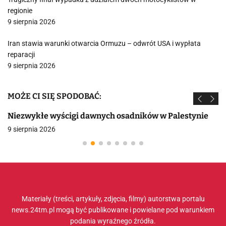
regionie
9 sierpnia 2026
Iran stawia warunki otwarcia Ormuzu – odwrót USA i wypłata
reparacji
9 sierpnia 2026
MOŻE CI SIĘ SPODOBAĆ:
Niezwykłe wyścigi dawnych osadników w Palestynie
9 sierpnia 2026
Materiały (treści, artykuły, zdjęcia, filmy) autorstwa portalu
news.24tm.pl mogą być publikowane i powielane pod warunkiem
podania wyraźnego źródła.