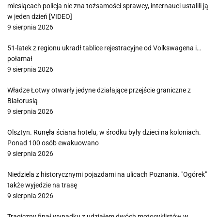
miesiącach policja nie zna tożsamości sprawcy, internauci ustalili ją
w jeden dzień [VIDEO]
9 sierpnia 2026
51-latek z regionu ukradł tablice rejestracyjne od Volkswagena i…
połamał
9 sierpnia 2026
Władze Łotwy otwarły jedyne działające przejście graniczne z
Białorusią
9 sierpnia 2026
Olsztyn. Runęła ściana hotelu, w środku były dzieci na koloniach.
Ponad 100 osób ewakuowano
9 sierpnia 2026
Niedziela z historycznymi pojazdami na ulicach Poznania. "Ogórek"
także wyjedzie na trasę
9 sierpnia 2026
Tragiczny finał wypadku z udziałem dwóch motocyklistów w