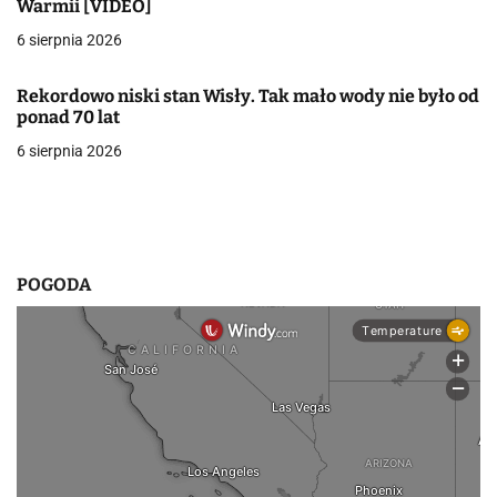
Warmii [VIDEO]
a
6 sierpnia 2026
w
Rekordowo niski stan Wisły. Tak mało wody nie było od
p
ponad 70 lat
i
6 sierpnia 2026
s
u
POGODA