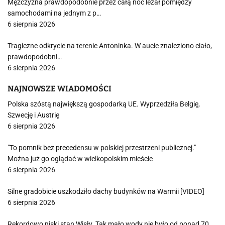
Mężczyzna prawdopodobnie przez całą noc leżał pomiędzy
samochodami na jednym z p…
6 sierpnia 2026
Tragiczne odkrycie na terenie Antoninka. W aucie znaleziono ciało,
prawdopodobni…
6 sierpnia 2026
NAJNOWSZE WIADOMOŚCI
Polska szóstą największą gospodarką UE. Wyprzedziła Belgię,
Szwecję i Austrię
6 sierpnia 2026
"To pomnik bez precedensu w polskiej przestrzeni publicznej."
Można już go oglądać w wielkopolskim mieście
6 sierpnia 2026
Silne gradobicie uszkodziło dachy budynków na Warmii [VIDEO]
6 sierpnia 2026
Rekordowo niski stan Wisły. Tak mało wody nie było od ponad 70