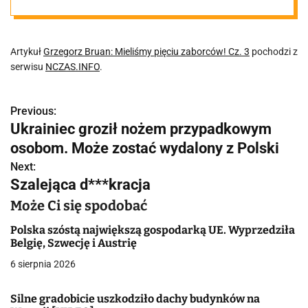
Artykuł
Grzegorz Bruan: Mieliśmy pięciu zaborców! Cz. 3
pochodzi z
serwisu
NCZAS.INFO
.
Previous:
N
Ukrainiec groził nożem przypadkowym
a
osobom. Może zostać wydalony z Polski
w
Next:
Szalejąca d***kracja
i
Może Ci się spodobać
g
Polska szóstą największą gospodarką UE. Wyprzedziła
a
Belgię, Szwecję i Austrię
6 sierpnia 2026
c
j
Silne gradobicie uszkodziło dachy budynków na