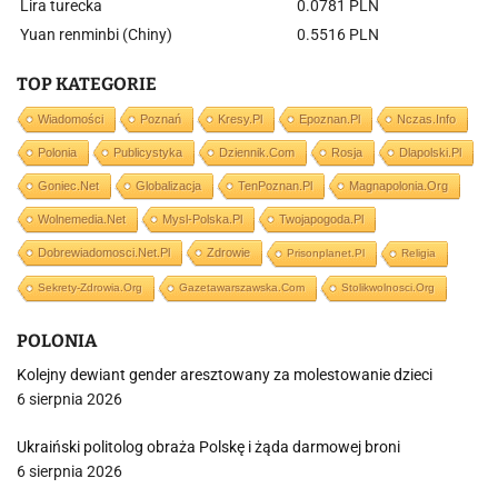
Lira turecka
0.0781 PLN
Yuan renminbi (Chiny)
0.5516 PLN
TOP KATEGORIE
Wiadomości
Poznań
Kresy.pl
Epoznan.pl
Nczas.info
Polonia
Publicystyka
Dziennik.com
Rosja
Dlapolski.pl
Goniec.net
Globalizacja
TenPoznan.pl
Magnapolonia.org
Wolnemedia.net
Mysl-Polska.pl
Twojapogoda.pl
Dobrewiadomosci.net.pl
Zdrowie
Prisonplanet.pl
Religia
Sekrety-Zdrowia.org
Gazetawarszawska.com
Stolikwolnosci.org
POLONIA
Kolejny dewiant gender aresztowany za molestowanie dzieci
6 sierpnia 2026
Ukraiński politolog obraża Polskę i żąda darmowej broni
6 sierpnia 2026