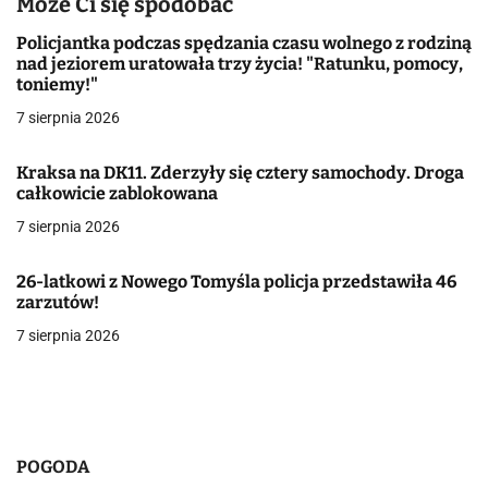
Może Ci się spodobać
a
Policjantka podczas spędzania czasu wolnego z rodziną
nad jeziorem uratowała trzy życia! "Ratunku, pomocy,
c
toniemy!"
j
7 sierpnia 2026
a
Kraksa na DK11. Zderzyły się cztery samochody. Droga
całkowicie zablokowana
w
7 sierpnia 2026
p
i
26-latkowi z Nowego Tomyśla policja przedstawiła 46
zarzutów!
s
7 sierpnia 2026
u
POGODA