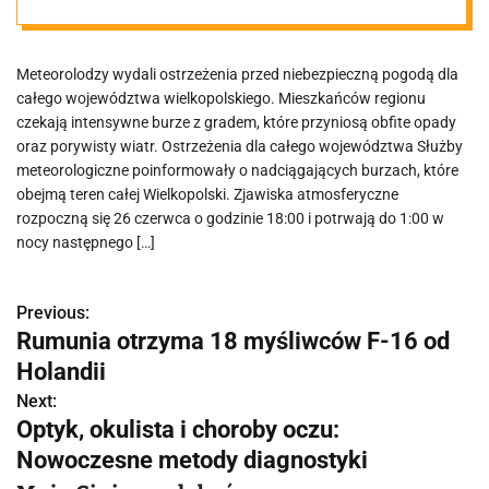
ostrzeżenia dla
Meteorolodzy wydali ostrzeżenia przed niebezpieczną pogodą dla
całego regionu
całego województwa wielkopolskiego. Mieszkańców regionu
czekają intensywne burze z gradem, które przyniosą obfite opady
oraz porywisty wiatr. Ostrzeżenia dla całego województwa Służby
meteorologiczne poinformowały o nadciągających burzach, które
obejmą teren całej Wielkopolski. Zjawiska atmosferyczne
rozpoczną się 26 czerwca o godzinie 18:00 i potrwają do 1:00 w
nocy następnego […]
Previous:
N
Rumunia otrzyma 18 myśliwców F-16 od
a
Holandii
w
Next:
Optyk, okulista i choroby oczu:
i
Nowoczesne metody diagnostyki
g