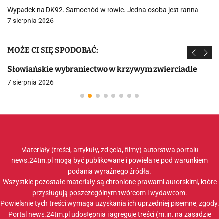
Wypadek na DK92. Samochód w rowie. Jedna osoba jest ranna
7 sierpnia 2026
MOŻE CI SIĘ SPODOBAĆ:
Słowiańskie wybraniectwo w krzywym zwierciadle
7 sierpnia 2026
Materiały (treści, artykuły, zdjęcia, filmy) autorstwa portalu
news.24tm.pl mogą być publikowane i powielane pod warunkiem
podania wyraźnego źródła.
Wszystkie pozostałe materiały są chronione prawami autorskimi, które
przysługują poszczególnym twórcom i wydawcom.
Powielanie tych treści wymaga uzyskania ich uprzedniej pisemnej zgody.
Portal news.24tm.pl udostępnia i agreguje treści (m.in. na zasadzie