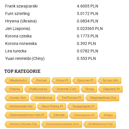
Frank szwajcarski
4.6005 PLN
Funt szterling
5.0172 PLN
Hrywna (Ukraina)
0.0834 PLN
Jen (Japonia)
0.023565 PLN
Korona czeska
0.1773 PLN
Korona norweska
0.392 PLN
Lira turecka
0.0782 PLN
Yuan renminbi (Chiny)
0.553 PLN
TOP KATEGORIE
Wiadomości
Poznań
Kresy.pl
Epoznan.pl
Nczas.info
Polonia
Publicystyka
Dziennik.com
Rosja
Dlapolski.pl
Goniec.net
Globalizacja
TenPoznan.pl
Magnapolonia.org
Wolnemedia.net
Mysl-Polska.pl
Twojapogoda.pl
Dobrewiadomosci.net.pl
Zdrowie
Prisonplanet.pl
Religia
Sekrety-Zdrowia.org
Gazetawarszawska.com
Stolikwolnosci.org