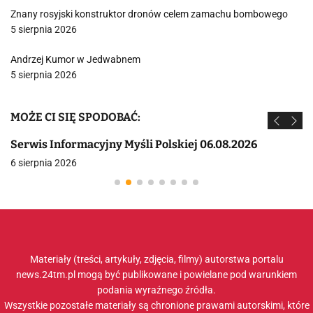
Znany rosyjski konstruktor dronów celem zamachu bombowego
5 sierpnia 2026
Andrzej Kumor w Jedwabnem
5 sierpnia 2026
MOŻE CI SIĘ SPODOBAĆ:
Serwis Informacyjny Myśli Polskiej 06.08.2026
6 sierpnia 2026
Materiały (treści, artykuły, zdjęcia, filmy) autorstwa portalu
news.24tm.pl mogą być publikowane i powielane pod warunkiem
podania wyraźnego źródła.
Wszystkie pozostałe materiały są chronione prawami autorskimi, które