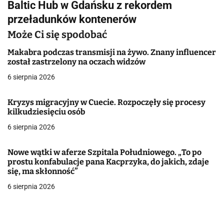
Baltic Hub w Gdańsku z rekordem
i
przeładunków kontenerów
g
Może Ci się spodobać
a
Makabra podczas transmisji na żywo. Znany influencer
został zastrzelony na oczach widzów
c
6 sierpnia 2026
j
Kryzys migracyjny w Cuecie. Rozpoczęły się procesy
a
kilkudziesięciu osób
w
6 sierpnia 2026
p
Nowe wątki w aferze Szpitala Południowego. „To po
i
prostu konfabulacje pana Kacprzyka, do jakich, zdaje
się, ma skłonność”
s
6 sierpnia 2026
u