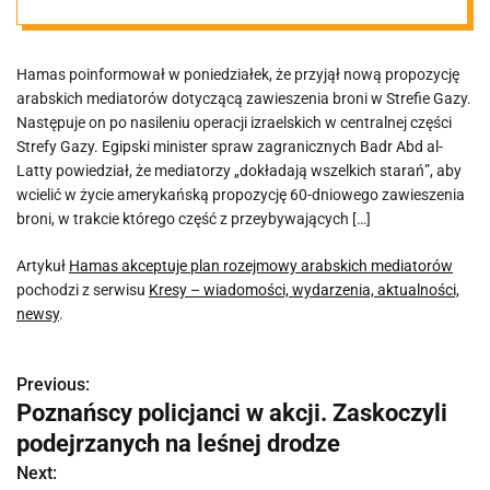
mediatorów
Hamas poinformował w poniedziałek, że przyjął nową propozycję
arabskich mediatorów dotyczącą zawieszenia broni w Strefie Gazy.
Następuje on po nasileniu operacji izraelskich w centralnej części
Strefy Gazy. Egipski minister spraw zagranicznych Badr Abd al-
Latty powiedział, że mediatorzy „dokładają wszelkich starań”, aby
wcielić w życie amerykańską propozycję 60-dniowego zawieszenia
broni, w trakcie którego część z przeybywających […]
Artykuł
Hamas akceptuje plan rozejmowy arabskich mediatorów
pochodzi z serwisu
Kresy – wiadomości, wydarzenia, aktualności,
newsy
.
Previous:
N
Poznańscy policjanci w akcji. Zaskoczyli
a
podejrzanych na leśnej drodze
w
Next: