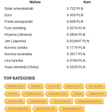
Waluta
Kurs
Dolar amerykański
3.732 PLN
Euro
4.305 PLN
Frank szwajcarski
4.608 PLN
Funt szterling
5.0219 PLN
Hrywna (Ukraina)
0.0834 PLN
Jen (Japonia)
0.023647 PLN
Korona czeska
0.1779 PLN
Korona norweska
0.3917 PLN
Lira turecka
0.0784 PLN
Yuan renminbi (Chiny)
0.5529 PLN
TOP KATEGORIE
Wiadomości
Poznań
Kresy.pl
Epoznan.pl
Nczas.info
Polonia
Publicystyka
Dziennik.com
Rosja
Dlapolski.pl
Goniec.net
Globalizacja
TenPoznan.pl
Magnapolonia.org
Wolnemedia.net
Mysl-Polska.pl
Twojapogoda.pl