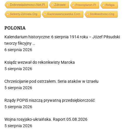
Dobrewiadomosci.net.pl
Zdrowie
Prisonplanet.pl
Religia
Sekrety-Zdrowia.org
Gazetawarszawska.com
Stolikwolnosci.org
POLONIA
Kalendarium historyczne: 6 sierpnia 1914 roku – Józef Piłsudski
tworzy fikcyjny …
6 sierpnia 2026
Ksiądz wezwał do rekonkwisty Maroka
5 sierpnia 2026
Chrześcijanie pod ostrzałem. Seria ataków w Izraelu
5 sierpnia 2026
Rządy POPiS niszczą prywatną przedsiębiorczość
5 sierpnia 2026
Wojna rosyjsko-ukraińska. Raport 05.08.2026
5 sierpnia 2026