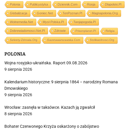
Polonia
Publicystyka
Dziennik.com
Rosja
Dlapolski.pl
Globalizacja
Goniec.net
TenPoznan.pl
Magnapolonia.org
Wolnemedia.net
Mysl-Polska.pl
Twojapogoda.pl
Dobrewiadomosci.net.pl
Zdrowie
Prisonplanet.pl
Religia
Sekrety-Zdrowia.org
Gazetawarszawska.com
Stolikwolnosci.org
POLONIA
Wojna rosyjsko-ukraińska. Raport 09.08.2026
9 sierpnia 2026
Kalendarium historyczne: 9 sierpnia 1864 – narodziny Romana
Dmowskiego
9 sierpnia 2026
Wrocław: zasnęła w taksówce. Kazach ją zgwałcił
8 sierpnia 2026
Bohater Czerwonego Krzyża oskarżony o zabójstwo