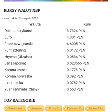
KURSY WALUT NBP
Kurs z dnia: 7 sierpnia 2026
Waluta
Kurs
Dolar amerykański
3.7324 PLN
Euro
4.301 PLN
Frank szwajcarski
4.6005 PLN
Funt szterling
5.0172 PLN
Hrywna (Ukraina)
0.0834 PLN
Jen (Japonia)
0.023565 PLN
Korona czeska
0.1773 PLN
Korona norweska
0.392 PLN
Lira turecka
0.0782 PLN
Yuan renminbi (Chiny)
0.553 PLN
TOP KATEGORIE
Wiadomości
Poznań
Kresy.pl
Epoznan.pl
Nczas.info