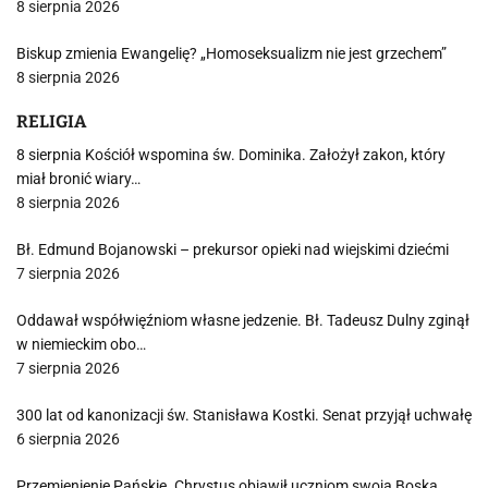
8 sierpnia 2026
Biskup zmienia Ewangelię? „Homoseksualizm nie jest grzechem”
8 sierpnia 2026
RELIGIA
8 sierpnia Kościół wspomina św. Dominika. Założył zakon, który
miał bronić wiary…
8 sierpnia 2026
Bł. Edmund Bojanowski – prekursor opieki nad wiejskimi dziećmi
7 sierpnia 2026
Oddawał współwięźniom własne jedzenie. Bł. Tadeusz Dulny zginął
w niemieckim obo…
7 sierpnia 2026
300 lat od kanonizacji św. Stanisława Kostki. Senat przyjął uchwałę
6 sierpnia 2026
Przemienienie Pańskie. Chrystus objawił uczniom swoją Boską