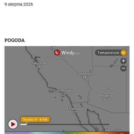
9 sierpnia 2026
s
u
POGODA