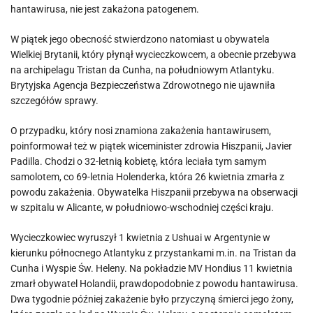
hantawirusa, nie jest zakażona patogenem.
W piątek jego obecność stwierdzono natomiast u obywatela
Wielkiej Brytanii, który płynął wycieczkowcem, a obecnie przebywa
na archipelagu Tristan da Cunha, na południowym Atlantyku.
Brytyjska Agencja Bezpieczeństwa Zdrowotnego nie ujawniła
szczegółów sprawy.
O przypadku, który nosi znamiona zakażenia hantawirusem,
poinformował też w piątek wiceminister zdrowia Hiszpanii, Javier
Padilla. Chodzi o 32-letnią kobietę, która leciała tym samym
samolotem, co 69-letnia Holenderka, która 26 kwietnia zmarła z
powodu zakażenia. Obywatelka Hiszpanii przebywa na obserwacji
w szpitalu w Alicante, w południowo-wschodniej części kraju.
Wycieczkowiec wyruszył 1 kwietnia z Ushuai w Argentynie w
kierunku północnego Atlantyku z przystankami m.in. na Tristan da
Cunha i Wyspie Św. Heleny. Na pokładzie MV Hondius 11 kwietnia
zmarł obywatel Holandii, prawdopodobnie z powodu hantawirusa.
Dwa tygodnie później zakażenie było przyczyną śmierci jego żony,