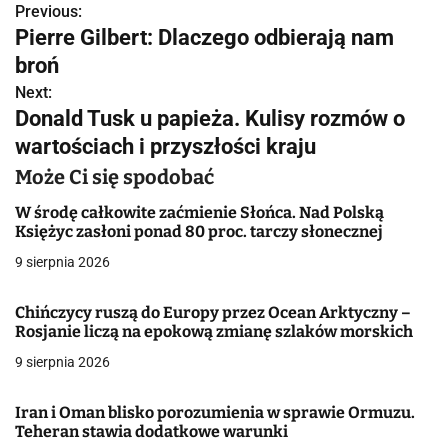
Previous:
N
Pierre Gilbert: Dlaczego odbierają nam
a
broń
w
Next:
Donald Tusk u papieża. Kulisy rozmów o
i
wartościach i przyszłości kraju
g
Może Ci się spodobać
a
W środę całkowite zaćmienie Słońca. Nad Polską
Księżyc zasłoni ponad 80 proc. tarczy słonecznej
c
9 sierpnia 2026
j
Chińczycy ruszą do Europy przez Ocean Arktyczny –
a
Rosjanie liczą na epokową zmianę szlaków morskich
w
9 sierpnia 2026
p
Iran i Oman blisko porozumienia w sprawie Ormuzu.
i
Teheran stawia dodatkowe warunki