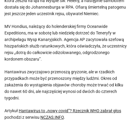
która zeszła na ląd na Wyspie Św. Heleny, a następnie samolotem
dostała się do Johannesburga w RPA. Ofiarą śmiertelną patogenu
jest jeszcze jeden uczestnik rejsu, obywatel Niemiec.
MV Hondius, należący do holenderskiej firmy Oceanwide
Expeditions, ma w sobotę lub niedzielę dotrzeć do Teneryfy w
archipelagu Wysp Kanaryjskich. Agencja AP zacytowała szefową
hiszpańskich służb ratunkowych, która oświadczyła, że uczestnicy
rejsu „dotrą do całkowicie odizolowanego, odgrodzonego
kordonem obszaru”.
Hantawirus zwyczajowo przenoszą gryzonie, ale w rzadkich
przypadkach może być przenoszony między ludźmi. Okres od
zakażenia do wystąpienia objawów choroby może trwać od kilku
do nawet 60 dni, ale najczęściej wynosi od dwóch do czterech
tygodni.
Artykuł
Hantawirus to „nowy covid”? Rzecznik WHO zabrał głos
pochodzi z serwisu
NCZAS.INFO
.