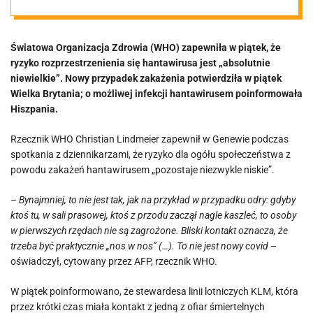
Światowa Organizacja Zdrowia (WHO) zapewniła w piątek, że
ryzyko rozprzestrzenienia się hantawirusa jest „absolutnie
niewielkie”. Nowy przypadek zakażenia potwierdziła w piątek
Wielka Brytania; o możliwej infekcji hantawirusem poinformowała
Hiszpania.
Rzecznik WHO Christian Lindmeier zapewnił w Genewie podczas
spotkania z dziennikarzami, że ryzyko dla ogółu społeczeństwa z
powodu zakażeń hantawirusem „pozostaje niezwykle niskie”.
–
Bynajmniej, to nie jest tak, jak na przykład w przypadku odry: gdyby
ktoś tu, w sali prasowej, ktoś z przodu zaczął nagle kaszleć, to osoby
w pierwszych rzędach nie są zagrożone. Bliski kontakt oznacza, że
trzeba być praktycznie „nos w nos” (…). To nie jest nowy covid
–
oświadczył, cytowany przez AFP, rzecznik WHO.
W piątek poinformowano, że stewardesa linii lotniczych KLM, która
przez krótki czas miała kontakt z jedną z ofiar śmiertelnych