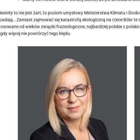
iestety to nie jest żart, to poziom umysłowy Ministerstwa Klimatu i Środo
padają… Zamiast zajmować się katastrofą ekologiczną na rzece Bóbr te os
tosowane od wieków związki frazeologiczne, najbardziej polskie z polsk
igdy więcej nie powtórzyć tego błędu.