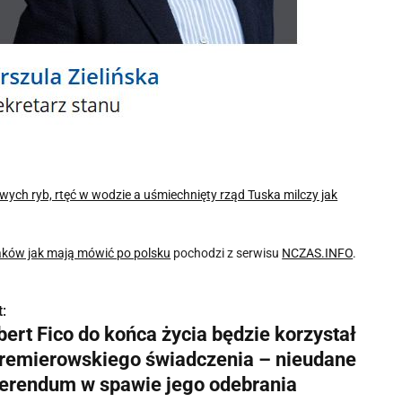
wych ryb, rtęć w wodzie a uśmiechnięty rząd Tuska milczy jak
laków jak mają mówić po polsku
pochodzi z serwisu
NCZAS.INFO
.
:
ert Fico do końca życia będzie korzystał
premierowskiego świadczenia – nieudane
ferendum w spawie jego odebrania