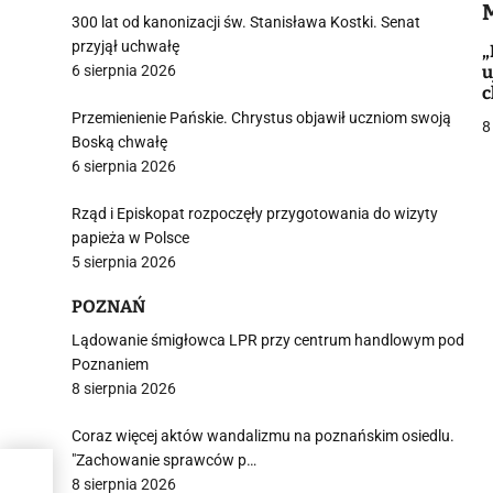
i
300 lat od kanonizacji św. Stanisława Kostki. Senat
przyjął uchwałę
„
6 sierpnia 2026
u
c
Przemienienie Pańskie. Chrystus objawił uczniom swoją
8
Boską chwałę
6 sierpnia 2026
j
Rząd i Episkopat rozpoczęły przygotowania do wizyty
papieża w Polsce
5 sierpnia 2026
POZNAŃ
Lądowanie śmigłowca LPR przy centrum handlowym pod
i
Poznaniem
8 sierpnia 2026
Coraz więcej aktów wandalizmu na poznańskim osiedlu.
"Zachowanie sprawców p…
e
8 sierpnia 2026