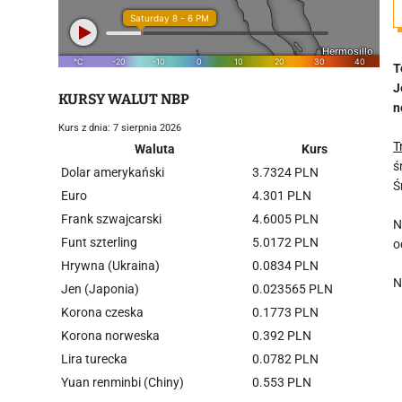
T
J
KURSY WALUT NBP
n
Kurs z dnia: 7 sierpnia 2026
T
Waluta
Kurs
ś
Dolar amerykański
3.7324 PLN
Ś
Euro
4.301 PLN
Frank szwajcarski
4.6005 PLN
N
Funt szterling
5.0172 PLN
o
Hrywna (Ukraina)
0.0834 PLN
N
Jen (Japonia)
0.023565 PLN
Korona czeska
0.1773 PLN
Korona norweska
0.392 PLN
Lira turecka
0.0782 PLN
Yuan renminbi (Chiny)
0.553 PLN