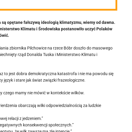
śka są opętane fałszywą ideologią klimatyzmu, wiemy od dawna.
Ministerstwo Klimatu i Środowiska postanowiło uczyć Polaków
ówić.
ania zbiornika Pilchowice na rzece Bóbr doszło do masowego
echnięty rząd Donalda Tuska i Ministerstwo Klimatu i
eraz to jest dobra demokratyczna katastrofa i nie ma powodu się
ęzyk i stare jak świat związki frazeologiczne.
cy czego mamy nie mówić w kontekście wilków.
ierdzenia obarczają wilki odpowiedzialnością za ludzkie
ej relacji z jedzeniem.”
 negatywnych konsekwencji społecznych.”
eotypu, że wilk zawsze ma złe intencje.”