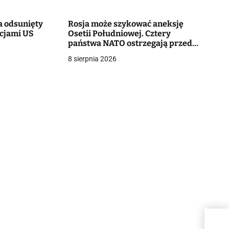
a odsunięty
Rosja może szykować aneksję
cjami US
Osetii Południowej. Cztery
państwa NATO ostrzegają przed
rzekomym planem Putina
8 sierpnia 2026
Robe