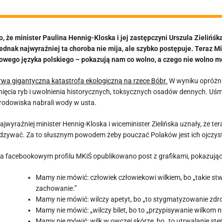
o, że minister Paulina Hennig-Kloska i jej zastępczyni Urszula Zieliń
ednak najwyraźniej ta choroba nie mija, ale szybko postępuje. Teraz 
owego języka polskiego – pokazują nam co wolno, a czego nie wolno m
rwa gigantyczna katastrofa ekologiczną na rzece Bóbr.
W wyniku opróżni
nięcia ryb i uwolnienia historycznych, toksycznych osadów dennych. Uśmi
rodowiska nabrali wody w usta.
ajwyraźniej minister Hennig-Kloska i wiceminister Zielińska uznały, że t
dzywać. Za to słusznym powodem żeby pouczać Polaków jest ich ojczysty j
a facebookowym profilu MKiŚ opublikowano post z grafikami, pokazują
Mamy nie mówić: człowiek człowiekowi wilkiem, bo „takie stw
zachowanie.”
Mamy nie mówić: wilczy apetyt, bo „to stygmatyzowanie zdrow
Mamy nie mówić: „wilczy bilet, bo to „przypisywanie wilkom
Mamy nie mówić: wilk w owczej skórze, bo „to utrwalanie ster