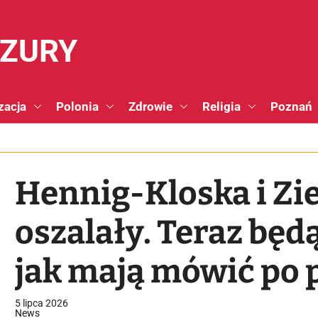
NZURY
zacja
Polonia
Zdrowie
Religia
Poznań
Hennig-Kloska i Zi
oszalały. Teraz będ
jak mają mówić po 
5 lipca 2026
News