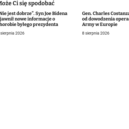
Może Ci się spodobać
Nie jest dobrze”. Syn Joe Bidena
Gen. Charles Costanz
g
jawnił nowe informacje o
od dowodzenia opera
horobie byłego prezydenta
Army w Europie
a
 sierpnia 2026
8 sierpnia 2026
c
a
w
p
s
u