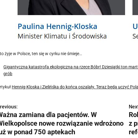
to żyje w Polsce, ten się w cyrku nie śmieje…
Gigantyczna katastrofa ekologiczna na rzece Bóbr! Dziesiątki ton mart
grób
rtykuł
Hennig-Kloska i Zielińśka do końca oszalały. Teraz będą uczyć Po
revious:
Next
N
Ważna zamiana dla pacjentów. W
Rob
a
Wielkopolsce nowe rozwiązanie wdrożono
z 
w
już w ponad 750 aptekach
re