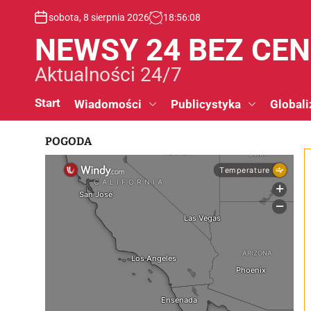
S
sobota, 8 sierpnia 2026
18
:
56
:
09
k
i
NEWSY 24 BEZ CE
p
t
Aktualności 24/7
o
c
Start
Wiadomości
Publicystyka
Globali
o
n
POGODA
t
e
n
t