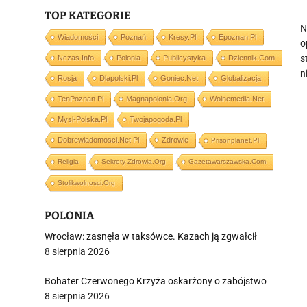
TOP KATEGORIE
N
Wiadomości
Poznań
Kresy.pl
Epoznan.pl
o
s
Nczas.info
Polonia
Publicystyka
Dziennik.com
n
Rosja
Dlapolski.pl
Goniec.net
Globalizacja
TenPoznan.pl
Magnapolonia.org
Wolnemedia.net
Mysl-Polska.pl
Twojapogoda.pl
Dobrewiadomosci.net.pl
Zdrowie
Prisonplanet.pl
Religia
Sekrety-Zdrowia.org
Gazetawarszawska.com
Stolikwolnosci.org
POLONIA
Wrocław: zasnęła w taksówce. Kazach ją zgwałcił
8 sierpnia 2026
Bohater Czerwonego Krzyża oskarżony o zabójstwo
8 sierpnia 2026