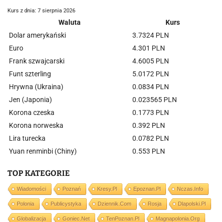
Kurs z dnia: 7 sierpnia 2026
Waluta
Kurs
Dolar amerykański
3.7324 PLN
Euro
4.301 PLN
Frank szwajcarski
4.6005 PLN
Funt szterling
5.0172 PLN
Hrywna (Ukraina)
0.0834 PLN
Jen (Japonia)
0.023565 PLN
Korona czeska
0.1773 PLN
Korona norweska
0.392 PLN
Lira turecka
0.0782 PLN
Yuan renminbi (Chiny)
0.553 PLN
TOP KATEGORIE
Wiadomości
Poznań
Kresy.pl
Epoznan.pl
Nczas.info
Polonia
Publicystyka
Dziennik.com
Rosja
Dlapolski.pl
Globalizacja
Goniec.net
TenPoznan.pl
Magnapolonia.org