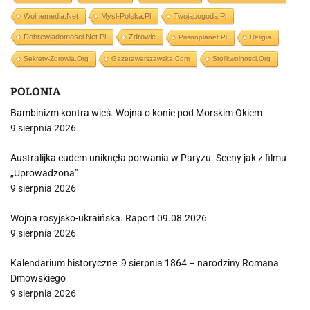
Wolnemedia.net
Mysl-Polska.pl
Twojapogoda.pl
Dobrewiadomosci.net.pl
Zdrowie
Prisonplanet.pl
Religia
Sekrety-Zdrowia.org
Gazetawarszawska.com
Stolikwolnosci.org
POLONIA
Bambinizm kontra wieś. Wojna o konie pod Morskim Okiem
9 sierpnia 2026
Australijka cudem uniknęła porwania w Paryżu. Sceny jak z filmu
„Uprowadzona”
9 sierpnia 2026
Wojna rosyjsko-ukraińska. Raport 09.08.2026
9 sierpnia 2026
Kalendarium historyczne: 9 sierpnia 1864 – narodziny Romana
Dmowskiego
9 sierpnia 2026