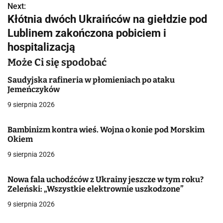
Next:
i
Kłótnia dwóch Ukraińców na giełdzie pod
g
Lublinem zakończona pobiciem i
hospitalizacją
a
Może Ci się spodobać
c
Saudyjska rafineria w płomieniach po ataku
j
Jemeńczyków
a
9 sierpnia 2026
w
Bambinizm kontra wieś. Wojna o konie pod Morskim
Okiem
p
9 sierpnia 2026
i
s
Nowa fala uchodźców z Ukrainy jeszcze w tym roku?
Zeleński: „Wszystkie elektrownie uszkodzone”
u
9 sierpnia 2026