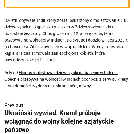
Polsce. Obecnie
32-letni obywatel Indii, który został oskarżony o molestowanie kilku
przebywa na
dziewczynek na kąpielisku miejskim w Zdzieszowicach, dalej
pozostaje bezkarny. Choć groziło mu 12 lat więzienia, teraz
wolności w
przebywa na wolności w Indiach. Do sytuacji doszło w lipcu 2023 r.
na basenie w Zdzieszowicach w woj. opolskim. Wtedy ratownika
kąpieliska zaalarmowała zaniepokojona kobieta, która
Indiach
oświadczyła, że jej 11-letnią […]
Artykuł
Hindus molestował dziewczynki na basenie w Polsce.
Obecnie przebywa na wolności w Indiach
pochodzi z serwisu
Kresy
– wiadomości, wydarzenia, aktualności, newsy
.
Previous:
N
Ukraiński wywiad: Kreml próbuje
a
wciągnąć do wojny kolejne azjatyckie
w
państwo