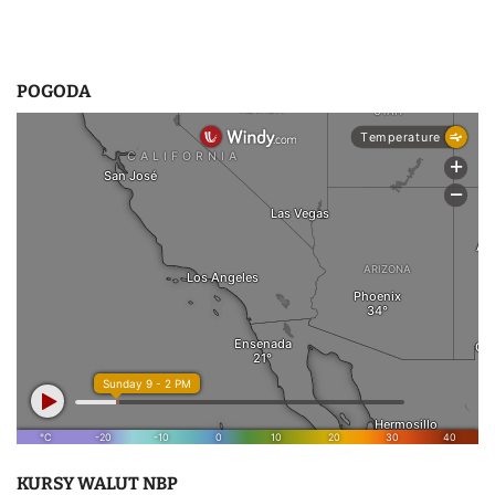
POGODA
KURSY WALUT NBP