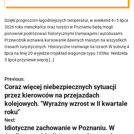
Poznania
Dzięki prognozom łagodniejszych temperatur, w weekend 4 i 5 lipca
2026 roku mieszkańcy oraz turyści w Poznaniu będą mogli
ponownie podróżować historycznymi tramwajami i autobusami.
Przewoźnik wznawia kursowanie dawnych maszyn na wszystkich
trasach turystycznych. Historyczne tramwaje na torach W sobotę 4
lipca na linię 20 wyjedzie trójskład wagonów typu 105Na. Niedziela
5 lipca przyniesie więcej […]
Previous:
N
Coraz więcej niebezpiecznych sytuacji
a
przez kierowców na przejazdach
w
kolejowych. "Wyraźny wzrost w II kwartale
roku"
i
Next:
g
Idiotyczne zachowanie w Poznaniu. W