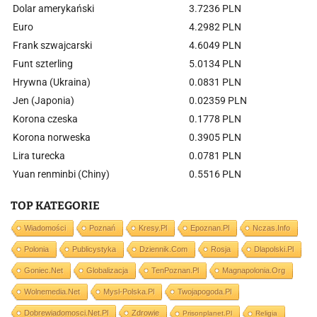
Dolar amerykański
3.7236 PLN
Euro
4.2982 PLN
Frank szwajcarski
4.6049 PLN
Funt szterling
5.0134 PLN
Hrywna (Ukraina)
0.0831 PLN
Jen (Japonia)
0.02359 PLN
Korona czeska
0.1778 PLN
Korona norweska
0.3905 PLN
Lira turecka
0.0781 PLN
Yuan renminbi (Chiny)
0.5516 PLN
TOP KATEGORIE
Wiadomości
Poznań
Kresy.pl
Epoznan.pl
Nczas.info
Polonia
Publicystyka
Dziennik.com
Rosja
Dlapolski.pl
Goniec.net
Globalizacja
TenPoznan.pl
Magnapolonia.org
Wolnemedia.net
Mysl-Polska.pl
Twojapogoda.pl
Dobrewiadomosci.net.pl
Zdrowie
Prisonplanet.pl
Religia