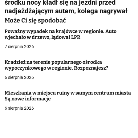
środku nocy kładł się na jezdni przed
a
nadjeżdżającym autem, kolega nagrywał
c
Może Ci się spodobać
j
Poważny wypadek na krajówce w regionie. Auto
wjechało w drzewo, lądował LPR
a
7 sierpnia 2026
w
p
Kradzież na terenie popularnego ośrodka
wypoczynkowego w regionie. Rozpoznajesz?
i
6 sierpnia 2026
s
Mieszkania w miejscu ruiny w samym centrum miasta
u
Są nowe informacje
6 sierpnia 2026