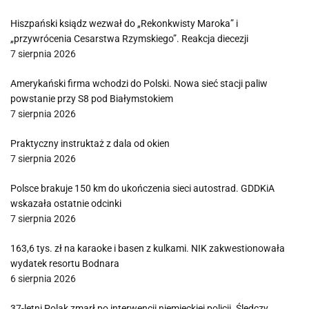
Hiszpański ksiądz wezwał do „Rekonkwisty Maroka” i
„przywrócenia Cesarstwa Rzymskiego”. Reakcja diecezji
7 sierpnia 2026
Amerykański firma wchodzi do Polski. Nowa sieć stacji paliw
powstanie przy S8 pod Białymstokiem
7 sierpnia 2026
Praktyczny instruktaż z dala od okien
7 sierpnia 2026
Polsce brakuje 150 km do ukończenia sieci autostrad. GDDKiA
wskazała ostatnie odcinki
7 sierpnia 2026
163,6 tys. zł na karaoke i basen z kulkami. NIK zakwestionowała
wydatek resortu Bodnara
6 sierpnia 2026
37-letni Polak zmarł po interwencji niemieckiej policji. Śledczy