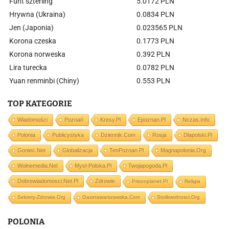
Funt szterling
5.0172 PLN
Hrywna (Ukraina)
0.0834 PLN
Jen (Japonia)
0.023565 PLN
Korona czeska
0.1773 PLN
Korona norweska
0.392 PLN
Lira turecka
0.0782 PLN
Yuan renminbi (Chiny)
0.553 PLN
TOP KATEGORIE
Wiadomości
Poznań
Kresy.pl
Epoznan.pl
Nczas.info
Polonia
Publicystyka
Dziennik.com
Rosja
Dlapolski.pl
Goniec.net
Globalizacja
TenPoznan.pl
Magnapolonia.org
Wolnemedia.net
Mysl-Polska.pl
Twojapogoda.pl
Dobrewiadomosci.net.pl
Zdrowie
Prisonplanet.pl
Religia
Sekrety-Zdrowia.org
Gazetawarszawska.com
Stolikwolnosci.org
POLONIA