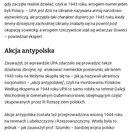
gdy zaczęła realnie działać, czyli w 1943 roku, wrogiem numer jeden
byli Polacy. –
UPA jest dziś na Ukrainie nazywana armią narodowo-
wyzwoleńczą, ale przyjęła taki charakter dopiero po 1945 roku, kiedy
tereny dzisiejszej zachodniej Ukrainy znalazły się na powrót pod
okupacją sowiecką, a wrogiem rzeczywiście stali się wówczas Sowieci
– powiedział ekspert.
Akcja antypolska
Zauważył, że wprawdzie UPA zdarzało się prowadzić także
działania zbrojne, np. atakować niemieckie posterunki, ale latem
1943 roku na Wołyniu skupiła się na – jak ją nazywali ukraińscy
nacjonaliści – „akcji antypolskiej”, czyli na mordowaniu Polaków.
Według eksperta w 1944 roku UPA to samo robiła na terenie Galicji
Wschodniej w Generalnym Gubernatorstwie, obejmującym część
okupowanych przez III Rzeszę ziem polskich.
Akcja antypolska została też przeprowadzona wiosną 1944 roku
na terenach Lubelszczyzny i Rzeszowszczyzny. Wtedy była to
jednak – jak zauważył prof. Szumiło – bardziej wojna polsko-