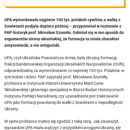
„Nie można
UPA wymordowała najpierw 100 tys. polskich cywilów, a walkę z
tworzyć dwóch
Sowietami podjęła dopiero później – przypomniał w rozmowie z
PAP historyk prof. Mirosław Szumiło. Odniósł się w ten sposób do
legend”
argumentów strony ukraińskiej, że formacja ta miała charakter
antysowiecki, a nie antypolski.
UPA, czyli Ukraińska Powstańcza Armia, była zbrojną formacją
frakcji banderowskiej Organizacji Ukraińskich Nacjonalistów (OUN),
odpowiedzialną za wymordowanie co najmniej 100 tys. Polaków, w
tym kobiet i dzieci. PAP zapytała prof. Mirosława Szumiłę,
profesora w Instytucie Historii Uniwersytetu Marii Curie-
Skłodowskiej i głównego specjalistę w Biurze Badań Historycznych
Instytutu Pamięci Narodowej, czy uzasadnione jest traktowanie
UPA jako formacji powołanej do walki z Sowietami o niepodległość
Ukrainy.
W opinii profesora trudno się zgodzić z taką tezą. Jak zauważył,
wprawdzie UPA miała walczyć z wszystkimi wrogami Ukrainy, ale