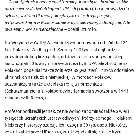
– Chodzi jednak o ocenę całej formacji, która była zbrodnicza. Nie
można tworzyć dwóch legend UPA, złej i dobrej, bo to prowadzi do
sytuacji, w której Ukraina pamięta tylko o tej drugiej części,
antysowieckiej, a w Polsce pamiętamy o pierwszej, ludobójczej. A te
dwa etapy UPA są nierozłączne –
ocenił Szumiło.
Na Wołyniu i w Galicji Wschodniej wymordowano od 100 do 120
tys. Polaków. Według prof. Szumiły 100 tys. jest najbardziej
prawdopodobną liczbą ofiar, od dawna podawaną w polskiej
historiografii. Głównym sprawcą rzezi było UPA, ale zbrodnie na
Polakach popełniali także żołnierze SS „Galizien” i innych oddziałów
ukraińskich na służbie niemieckiej. W mordach Polaków
uczestniczyła także Ukraińska Policja Pomocnicza
(Schutzmannschaft, kolaboracyjna formacja stworzona w 1943
roku przez III Rzeszę).
Profesor podkreślił jednak, że nie wolno zapominać także o wielu
tysiącach ukraińskich „sprawiedliwych”, którzy pomagali Polakom.
Niektórzy historycy szacują ich liczbę na 30 tys. osób. Niektórzy
zostali zabici przez UPA za to, że nie zgadzali się z jej polityką.