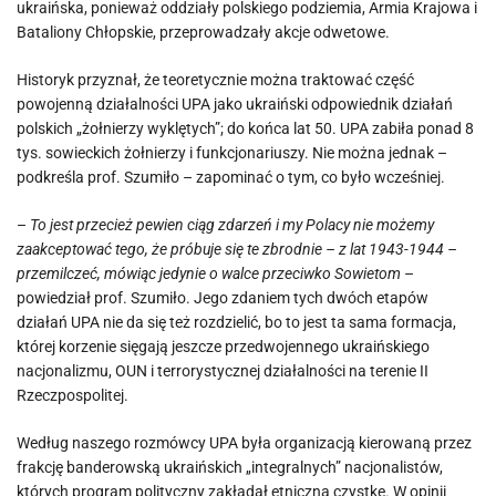
ukraińska, ponieważ oddziały polskiego podziemia, Armia Krajowa i
Bataliony Chłopskie, przeprowadzały akcje odwetowe.
Historyk przyznał, że teoretycznie można traktować część
powojenną działalności UPA jako ukraiński odpowiednik działań
polskich „żołnierzy wyklętych”; do końca lat 50. UPA zabiła ponad 8
tys. sowieckich żołnierzy i funkcjonariuszy. Nie można jednak –
podkreśla prof. Szumiło – zapominać o tym, co było wcześniej.
–
To jest przecież pewien ciąg zdarzeń i my Polacy nie możemy
zaakceptować tego, że próbuje się te zbrodnie – z lat 1943-1944 –
przemilczeć, mówiąc jedynie o walce przeciwko Sowietom
–
powiedział prof. Szumiło. Jego zdaniem tych dwóch etapów
działań UPA nie da się też rozdzielić, bo to jest ta sama formacja,
której korzenie sięgają jeszcze przedwojennego ukraińskiego
nacjonalizmu, OUN i terrorystycznej działalności na terenie II
Rzeczpospolitej.
Według naszego rozmówcy UPA była organizacją kierowaną przez
frakcję banderowską ukraińskich „integralnych” nacjonalistów,
których program polityczny zakładał etniczną czystkę. W opinii