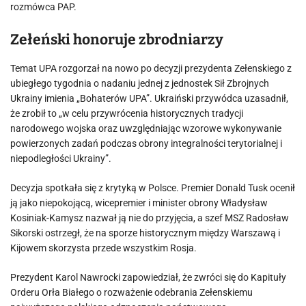
rozmówca PAP.
Zełeński honoruje zbrodniarzy
Temat UPA rozgorzał na nowo po decyzji prezydenta Zełenskiego z
ubiegłego tygodnia o nadaniu jednej z jednostek Sił Zbrojnych
Ukrainy imienia „Bohaterów UPA”. Ukraiński przywódca uzasadnił,
że zrobił to „w celu przywrócenia historycznych tradycji
narodowego wojska oraz uwzględniając wzorowe wykonywanie
powierzonych zadań podczas obrony integralności terytorialnej i
niepodległości Ukrainy”.
Decyzja spotkała się z krytyką w Polsce. Premier Donald Tusk ocenił
ją jako niepokojącą, wicepremier i minister obrony Władysław
Kosiniak-Kamysz nazwał ją nie do przyjęcia, a szef MSZ Radosław
Sikorski ostrzegł, że na sporze historycznym między Warszawą i
Kijowem skorzysta przede wszystkim Rosja.
Prezydent Karol Nawrocki zapowiedział, że zwróci się do Kapituły
Orderu Orła Białego o rozważenie odebrania Zełenskiemu