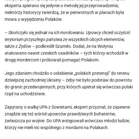
eksperta spierano się jedynie o metodę jej przeprowadzenia;
niektórzy historycy twierdzą, że w pierwotnych w planach była
mowa o wypędzeniu Polaków.
–
Skończyło się jednak na ich mordowaniu. Upowcy chcieli oczyścić
terytorium przyszłego państwa ze wszystkich obcych elementów,
także z Żydów –
podkreślił Szumiło. Dodał, że na Wołyniu
atakowano nawet czeskich osadników – tych którzy wchodzili w
drogę mordercom i próbowali pomagać Polakom.
Jego zdaniem chodziło o osłabienie „polskich pretensji” do terenu
dzisiejszej zachodniej Ukrainy – żeby nie było podstaw do powrotu
do granic przedwojennych, przy których upierał się wówczas polski
rząd na uchodźstwie.
Zapytany o walkę UPA z Sowietami, ekspert przyznał, że zapewne
znajdzie się też wśród upowców prawdziwych bohaterów,
zwłaszcza po wojnie. Do UPA wstępowali wówczas młodzi ludzie,
którzy nie mieli nic wspólnego z mordami na Polakach.