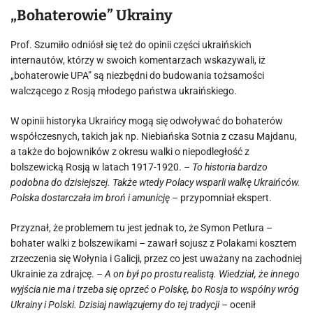
„Bohaterowie” Ukrainy
Prof. Szumiło odniósł się też do opinii części ukraińskich
internautów, którzy w swoich komentarzach wskazywali, iż
„bohaterowie UPA” są niezbędni do budowania tożsamości
walczącego z Rosją młodego państwa ukraińskiego.
W opinii historyka Ukraińcy mogą się odwoływać do bohaterów
współczesnych, takich jak np. Niebiańska Sotnia z czasu Majdanu,
a także do bojowników z okresu walki o niepodległość z
bolszewicką Rosją w latach 1917-1920.
– To historia bardzo
podobna do dzisiejszej. Także wtedy Polacy wsparli walkę Ukraińców.
Polska dostarczała im broń i amunicję –
przypomniał ekspert.
Przyznał, że problemem tu jest jednak to, że Symon Petlura –
bohater walki z bolszewikami – zawarł sojusz z Polakami kosztem
zrzeczenia się Wołynia i Galicji, przez co jest uważany na zachodniej
Ukrainie za zdrajcę.
– A on był po prostu realistą. Wiedział, że innego
wyjścia nie ma i trzeba się oprzeć o Polskę, bo Rosja to wspólny wróg
Ukrainy i Polski. Dzisiaj nawiązujemy do tej tradycji
– ocenił