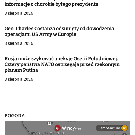
informacje o chorobie byłego prezydenta
c
8 sierpnia 2026
j
Gen. Charles Costanza odsunięty od dowodzenia
a
operacjami US Army w Europie
w
8 sierpnia 2026
p
Rosja może szykować aneksję Osetii Południowej.
i
Cztery państwa NATO ostrzegają przed rzekomym
planem Putina
s
8 sierpnia 2026
u
POGODA