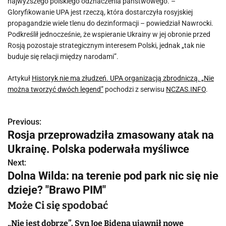
najwyższego polskiego odznaczenia państwowego. –
Gloryfikowanie UPA jest rzeczą, która dostarczyła rosyjskiej
propagandzie wiele tlenu do dezinformacji – powiedział Nawrocki.
Podkreślił jednocześnie, że wspieranie Ukrainy w jej obronie przed
Rosją pozostaje strategicznym interesem Polski, jednak „tak nie
buduje się relacji między narodami”.
Artykuł
Historyk nie ma złudzeń. UPA organizacją zbrodniczą. „Nie
można tworzyć dwóch legend”
pochodzi z serwisu
NCZAS.INFO
.
Previous:
N
Rosja przeprowadziła zmasowany atak na
a
Ukrainę. Polska poderwała myśliwce
w
Next:
Dolna Wilda: na terenie pod park nic się nie
i
dzieje? "Brawo PIM"
g
Może Ci się spodobać
a
„Nie jest dobrze”. Syn Joe Bidena ujawnił nowe