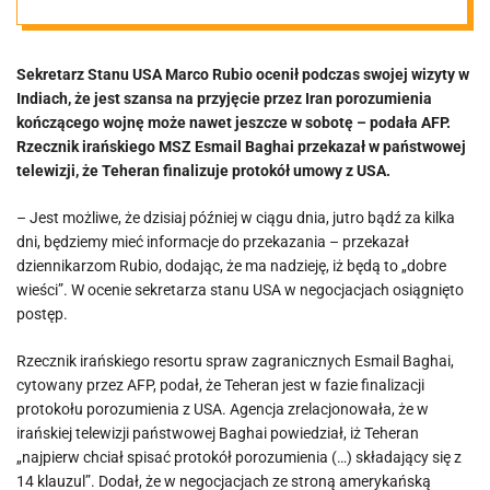
Iranem być
Sekretarz Stanu USA Marco Rubio ocenił podczas swojej wizyty w
może jeszcze w
Indiach, że jest szansa na przyjęcie przez Iran porozumienia
kończącego wojnę może nawet jeszcze w sobotę – podała AFP.
sobotę
Rzecznik irańskiego MSZ Esmail Baghai przekazał w państwowej
telewizji, że Teheran finalizuje protokół umowy z USA.
– Jest możliwe, że dzisiaj później w ciągu dnia, jutro bądź za kilka
dni, będziemy mieć informacje do przekazania – przekazał
dziennikarzom Rubio, dodając, że ma nadzieję, iż będą to „dobre
wieści”. W ocenie sekretarza stanu USA w negocjacjach osiągnięto
postęp.
Rzecznik irańskiego resortu spraw zagranicznych Esmail Baghai,
cytowany przez AFP, podał, że Teheran jest w fazie finalizacji
protokołu porozumienia z USA. Agencja zrelacjonowała, że w
irańskiej telewizji państwowej Baghai powiedział, iż Teheran
„najpierw chciał spisać protokół porozumienia (…) składający się z
14 klauzul”. Dodał, że w negocjacjach ze stroną amerykańską