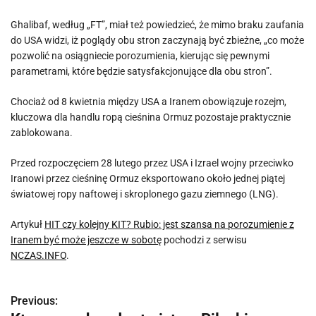
Ghalibaf, według „FT”, miał też powiedzieć, że mimo braku zaufania
do USA widzi, iż poglądy obu stron zaczynają być zbieżne, „co może
pozwolić na osiągniecie porozumienia, kierując się pewnymi
parametrami, które będzie satysfakcjonujące dla obu stron”.
Chociaż od 8 kwietnia między USA a Iranem obowiązuje rozejm,
kluczowa dla handlu ropą cieśnina Ormuz pozostaje praktycznie
zablokowana.
Przed rozpoczęciem 28 lutego przez USA i Izrael wojny przeciwko
Iranowi przez cieśninę Ormuz eksportowano około jednej piątej
światowej ropy naftowej i skroplonego gazu ziemnego (LNG).
Artykuł
HIT czy kolejny KIT? Rubio: jest szansa na porozumienie z
Iranem być może jeszcze w sobotę
pochodzi z serwisu
NCZAS.INFO
.
Previous:
N