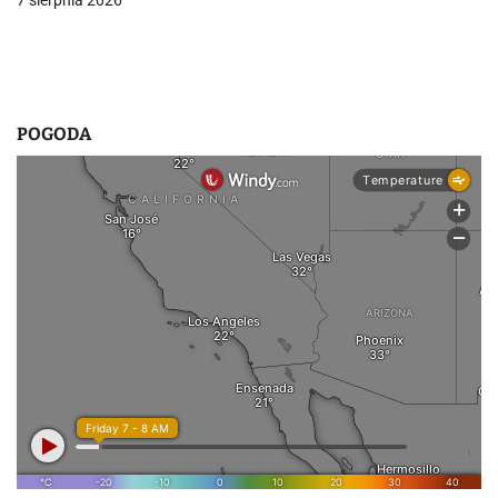
7 sierpnia 2026
u
POGODA