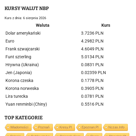
KURSY WALUT NBP
Kurs z dnia: 6 sierpnia 2026
Waluta
Kurs
Dolar amerykański
3.7236 PLN
Euro
4.2982 PLN
Frank szwajcarski
4.6049 PLN
Funt szterling
5.0134 PLN
Hrywna (Ukraina)
0.0831 PLN
Jen (Japonia)
0.02359 PLN
Korona czeska
0.1778 PLN
Korona norweska
0.3905 PLN
Lira turecka
0.0781 PLN
Yuan renminbi (Chiny)
0.5516 PLN
TOP KATEGORIE
Wiadomości
Poznań
Kresy.pl
Epoznan.pl
Nczas.info