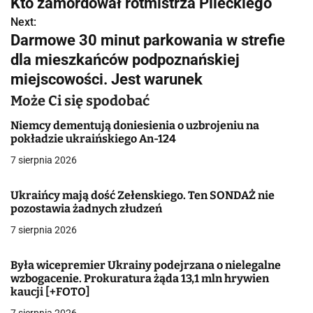
Kto zamordował rotmistrza Pileckiego
a
Next:
Darmowe 30 minut parkowania w strefie
w
dla mieszkańców podpoznańskiej
i
miejscowości. Jest warunek
g
Może Ci się spodobać
a
Niemcy dementują doniesienia o uzbrojeniu na
pokładzie ukraińskiego An-124
c
7 sierpnia 2026
j
Ukraińcy mają dość Zełenskiego. Ten SONDAŻ nie
a
pozostawia żadnych złudzeń
w
7 sierpnia 2026
p
Była wicepremier Ukrainy podejrzana o nielegalne
i
wzbogacenie. Prokuratura żąda 13,1 mln hrywien
kaucji [+FOTO]
s