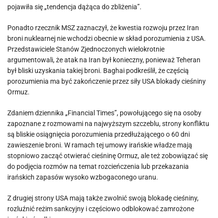
pojawiła się „tendencja dążąca do zbliżenia”.
Ponadto rzecznik MSZ zaznaczył, że kwestia rozwoju przez Iran
broni nuklearnej nie wchodzi obecnie w skład porozumienia z USA.
Przedstawiciele Stanów Zjednoczonych wielokrotnie
argumentowali, że atak na Iran był konieczny, ponieważ Teheran
był bliski uzyskania takiej broni. Baghai podkreślił, że częścią
porozumienia ma być zakończenie przez siły USA blokady cieśniny
Ormuz.
Zdaniem dziennika „Financial Times”, powołującego się na osoby
zapoznane z rozmowami na najwyższym szczeblu, strony konfliktu
są bliskie osiągnięcia porozumienia przedłużającego o 60 dni
zawieszenie broni. W ramach tej umowy irańskie władze mają
stopniowo zacząć otwierać cieśninę Ormuz, ale też zobowiązać się
do podjęcia rozmów na temat rozcieńczenia lub przekazania
irańskich zapasów wysoko wzbogaconego uranu.
Z drugiej strony USA mają także zwolnić swoją blokadę cieśniny,
rozluźnić reżim sankcyjny i częściowo odblokować zamrożone