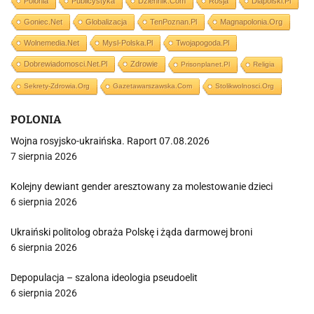
Polonia
Publicystyka
Dziennik.com
Rosja
Dlapolski.pl
Goniec.net
Globalizacja
TenPoznan.pl
Magnapolonia.org
Wolnemedia.net
Mysl-Polska.pl
Twojapogoda.pl
Dobrewiadomosci.net.pl
Zdrowie
Prisonplanet.pl
Religia
Sekrety-Zdrowia.org
Gazetawarszawska.com
Stolikwolnosci.org
POLONIA
Wojna rosyjsko-ukraińska. Raport 07.08.2026
7 sierpnia 2026
Kolejny dewiant gender aresztowany za molestowanie dzieci
6 sierpnia 2026
Ukraiński politolog obraża Polskę i żąda darmowej broni
6 sierpnia 2026
Depopulacja – szalona ideologia pseudoelit
6 sierpnia 2026