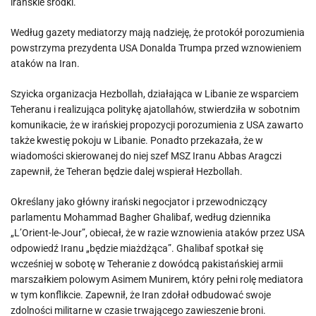
irańskie środki.
Według gazety mediatorzy mają nadzieję, że protokół porozumienia
powstrzyma prezydenta USA Donalda Trumpa przed wznowieniem
ataków na Iran.
Szyicka organizacja Hezbollah, działająca w Libanie ze wsparciem
Teheranu i realizująca politykę ajatollahów, stwierdziła w sobotnim
komunikacie, że w irańskiej propozycji porozumienia z USA zawarto
także kwestię pokoju w Libanie. Ponadto przekazała, że w
wiadomości skierowanej do niej szef MSZ Iranu Abbas Aragczi
zapewnił, że Teheran będzie dalej wspierał Hezbollah.
Określany jako główny irański negocjator i przewodniczący
parlamentu Mohammad Bagher Ghalibaf, według dziennika
„L’Orient-le-Jour”, obiecał, że w razie wznowienia ataków przez USA
odpowiedź Iranu „będzie miażdżąca”. Ghalibaf spotkał się
wcześniej w sobotę w Teheranie z dowódcą pakistańskiej armii
marszałkiem polowym Asimem Munirem, który pełni rolę mediatora
w tym konflikcie. Zapewnił, że Iran zdołał odbudować swoje
zdolności militarne w czasie trwającego zawieszenie broni.