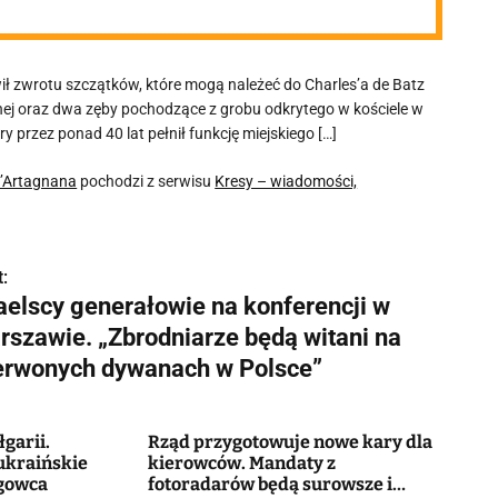
ł zwrotu szczątków, które mogą należeć do Charles’a de Batz
nej oraz dwa zęby pochodzące z grobu odkrytego w kościele w
 przez ponad 40 lat pełnił funkcję miejskiego […]
d’Artagnana
pochodzi z serwisu
Kresy – wiadomości,
:
raelscy generałowie na konferencji w
rszawie. „Zbrodniarze będą witani na
erwonych dywanach w Polsce”
garii.
Rząd przygotowuje nowe kary dla
ukraińskie
kierowców. Mandaty z
ogowca
fotoradarów będą surowsze i