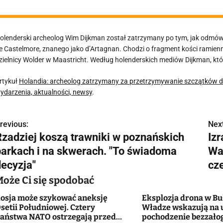
olenderski archeolog Wim Dijkman został zatrzymany po tym, jak odmówi
e Castelmore, znanego jako d’Artagnan. Chodzi o fragment kości ramien
zielnicy Wolder w Maastricht. Według holenderskich mediów Dijkman, który
rtykuł
Holandia: archeolog zatrzymany za przetrzymywanie szczątków 
ydarzenia, aktualności, newsy
.
revious:
Next
N
Rzadziej koszą trawniki w poznańskich
Iz
a
parkach i na skwerach. "To świadoma
Wa
w
decyzja"
cz
Może Ci się spodobać
osja może szykować aneksję
Eksplozja drona w Buł
g
setii Południowej. Cztery
Władze wskazują na 
aństwa NATO ostrzegają przed
pochodzenie bezzał
a