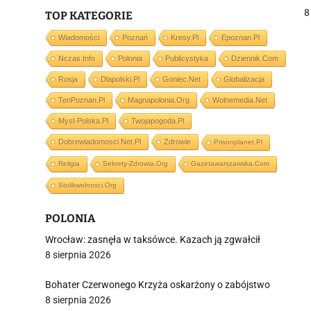
r
8
TOP KATEGORIE
Wiadomości
Poznań
Kresy.pl
Epoznan.pl
j
Nczas.info
Polonia
Publicystyka
Dziennik.com
Rosja
Dlapolski.pl
Goniec.net
Globalizacja
TenPoznan.pl
Magnapolonia.org
Wolnemedia.net
Mysl-Polska.pl
Twojapogoda.pl
Dobrewiadomosci.net.pl
Zdrowie
Prisonplanet.pl
i
Religia
Sekrety-Zdrowia.org
Gazetawarszawska.com
Stolikwolnosci.org
POLONIA
Wrocław: zasnęła w taksówce. Kazach ją zgwałcił
8 sierpnia 2026
Bohater Czerwonego Krzyża oskarżony o zabójstwo
8 sierpnia 2026