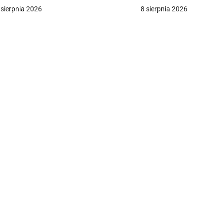
zekomym planem Putina
 sierpnia 2026
8 sierpnia 2026
c
a
w
p
s
u