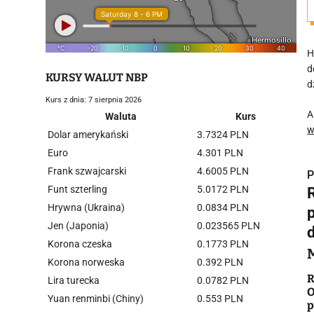
H
d
KURSY WALUT NBP
d
Kurs z dnia: 7 sierpnia 2026
A
Waluta
Kurs
w
Dolar amerykański
3.7324 PLN
Euro
4.301 PLN
Frank szwajcarski
4.6005 PLN
P
Funt szterling
5.0172 PLN
Hrywna (Ukraina)
0.0834 PLN
Jen (Japonia)
0.023565 PLN
Korona czeska
0.1773 PLN
i
Korona norweska
0.392 PLN
R
Lira turecka
0.0782 PLN
O
Yuan renminbi (Chiny)
0.553 PLN
p