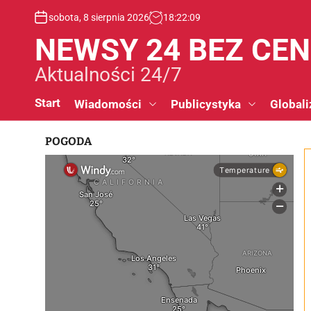
S
sobota, 8 sierpnia 2026
18
:
22
:
10
k
i
NEWSY 24 BEZ CE
p
t
Aktualności 24/7
o
c
Start
Wiadomości
Publicystyka
Globali
o
n
POGODA
t
e
n
t