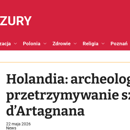
NZURY
zacja
Polonia
Zdrowie
Religia
Poznań
Holandia: archeolo
przetrzymywanie s
d’Artagnana
22 maja 2026
News