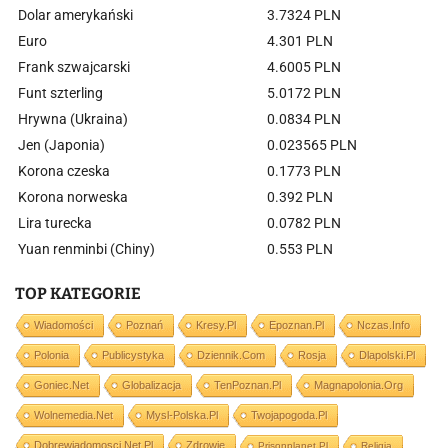
Dolar amerykański
3.7324 PLN
Euro
4.301 PLN
Frank szwajcarski
4.6005 PLN
Funt szterling
5.0172 PLN
Hrywna (Ukraina)
0.0834 PLN
Jen (Japonia)
0.023565 PLN
Korona czeska
0.1773 PLN
Korona norweska
0.392 PLN
Lira turecka
0.0782 PLN
Yuan renminbi (Chiny)
0.553 PLN
TOP KATEGORIE
Wiadomości
Poznań
Kresy.pl
Epoznan.pl
Nczas.info
Polonia
Publicystyka
Dziennik.com
Rosja
Dlapolski.pl
Goniec.net
Globalizacja
TenPoznan.pl
Magnapolonia.org
Wolnemedia.net
Mysl-Polska.pl
Twojapogoda.pl
Dobrewiadomosci.net.pl
Zdrowie
Prisonplanet.pl
Religia