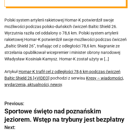
ćwiczeń Baltic
Polski system artylerii rakietowej Homar-K potwierdził swoje
Shield 26
możliwości podczas polsko-duńskich ćwiczeń Baltic Shield 26.
Wyrzutnia raziła cel oddalony o 78,6 km. Polski system artylerii
[+VIDEO]
rakietowej Homar-K potwierdził swoje możliwości podczas ćwiczeń
„Baltic Shield 26”, trafiając cel z odległości 78,6 km. Nagranie ze
strzelania opublikował wicepremier i minister obrony narodowej
Władysław Kosiniak-Kamysz. Homar-K został użyty w […]
Artykuł
Homar-K trafił cel z odległości 78,6 km podczas ćwiczeń
Baltic Shield 26 [+VIDEO]
pochodzi z serwisu
Kresy – wiadomości,
wydarzenia, aktualności, newsy
.
Previous:
N
Sportowe święto nad poznańskim
a
jeziorem. Wstęp na trybuny jest bezpłatny
w
Next: