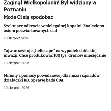
Zaginął Wielkopolanin! Był widziany w
i
Poznaniu
g
Może Ci się spodobać
a
Szokujące odkrycie w nielegalnej kopalni. Znaleziono
osiem poćwiartowanych ciał
c
10 sierpnia 2026
j
Tajwan szykuje „hellscape” na wypadek chińskiej
a
inwazji. Chce produkować 100 tys. dronów miesięcznie
w
10 sierpnia 2026
p
Miliony z pomocy powodziowej dla męża i sąsiadów
i
działaczki KO. Sprawę bada CBA
10 sierpnia 2026
s
u