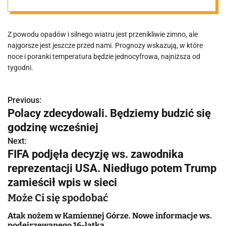
Z powodu opadów i silnego wiatru jest przenikliwie zimno, ale
najgorsze jest jeszcze przed nami. Prognozy wskazują, w które
noce i poranki temperatura będzie jednocyfrowa, najniższa od
tygodni.
Previous:
N
Polacy zdecydowali. Będziemy budzić się
a
godzinę wcześniej
w
Next:
FIFA podjęła decyzję ws. zawodnika
i
reprezentacji USA. Niedługo potem Trump
g
zamieścił wpis w sieci
a
Może Ci się spodobać
c
Atak nożem w Kamiennej Górze. Nowe informacje ws.
podejrzewanego 16-latka