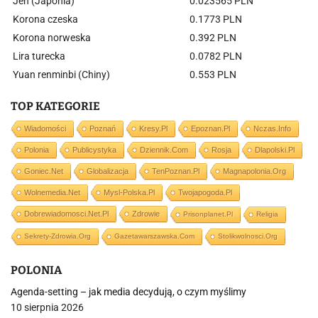
Jen (Japonia)
0.023565 PLN
Korona czeska
0.1773 PLN
Korona norweska
0.392 PLN
Lira turecka
0.0782 PLN
Yuan renminbi (Chiny)
0.553 PLN
TOP KATEGORIE
Wiadomości
Poznań
Kresy.pl
Epoznan.pl
Nczas.info
Polonia
Publicystyka
Dziennik.com
Rosja
Dlapolski.pl
Goniec.net
Globalizacja
TenPoznan.pl
Magnapolonia.org
Wolnemedia.net
Mysl-Polska.pl
Twojapogoda.pl
Dobrewiadomosci.net.pl
Zdrowie
Prisonplanet.pl
Religia
Sekrety-Zdrowia.org
Gazetawarszawska.com
Stolikwolnosci.org
POLONIA
Agenda-setting – jak media decydują, o czym myślimy
10 sierpnia 2026