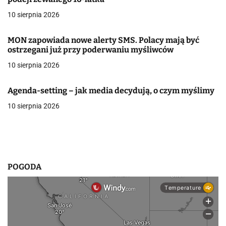
j
10 sierpnia 2026
a
MON zapowiada nowe alerty SMS. Polacy mają być
w
ostrzegani już przy poderwaniu myśliwców
10 sierpnia 2026
p
i
Agenda-setting – jak media decydują, o czym myślimy
s
10 sierpnia 2026
u
POGODA