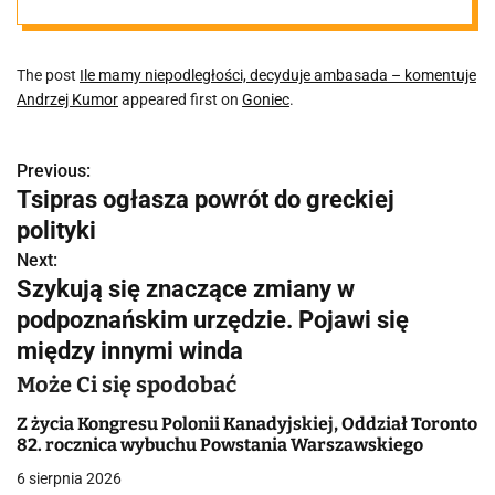
komentuje
The post
Ile mamy niepodległości, decyduje ambasada – komentuje
Andrzej Kumor
Andrzej Kumor
appeared first on
Goniec
.
Previous:
N
Tsipras ogłasza powrót do greckiej
a
polityki
w
Next:
Szykują się znaczące zmiany w
i
podpoznańskim urzędzie. Pojawi się
g
między innymi winda
a
Może Ci się spodobać
c
Z życia Kongresu Polonii Kanadyjskiej, Oddział Toronto
82. rocznica wybuchu Powstania Warszawskiego
j
6 sierpnia 2026