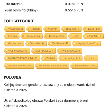
Lira turecka
0.0781 PLN
Yuan renminbi (Chiny)
0.5516 PLN
TOP KATEGORIE
Wiadomości
Poznań
Kresy.pl
Epoznan.pl
Nczas.info
Polonia
Publicystyka
Dziennik.com
Rosja
Dlapolski.pl
Goniec.net
Globalizacja
TenPoznan.pl
Magnapolonia.org
Wolnemedia.net
Mysl-Polska.pl
Twojapogoda.pl
Dobrewiadomosci.net.pl
Zdrowie
Prisonplanet.pl
Religia
Sekrety-Zdrowia.org
Gazetawarszawska.com
Stolikwolnosci.org
POLONIA
Kolejny dewiant gender aresztowany za molestowanie dzieci
6 sierpnia 2026
Ukraiński politolog obraża Polskę i żąda darmowej broni
6 sierpnia 2026