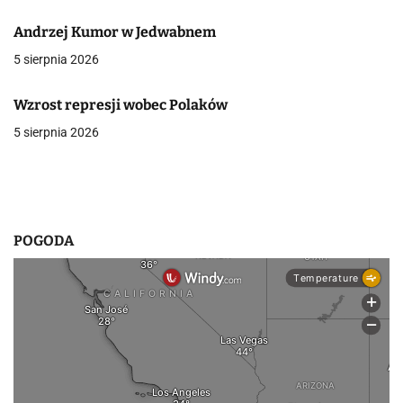
a
Andrzej Kumor w Jedwabnem
w
5 sierpnia 2026
p
Wzrost represji wobec Polaków
i
5 sierpnia 2026
s
u
POGODA