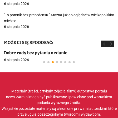
6 sierpnia 2026
"To pomnik bez precedensu." Można już go oglądać w wielkopolskim
mieście
6 sierpnia 2026
MOŻE CI SIĘ SPODOBAĆ:
Dobre rady bez pytania o zdanie
6 sierpnia 2026
Materiały (treści, artykuły, zdjęcia, filmy) autorstwa portalu
news.24tm.pl mogą być publikowane i powielane pod warunkiem
podania wyraźnego źródła.
Wszystkie pozostałe materiały są chronione prawami autorskimi, które
przysługują poszczególnym twórcom i wydawcom.