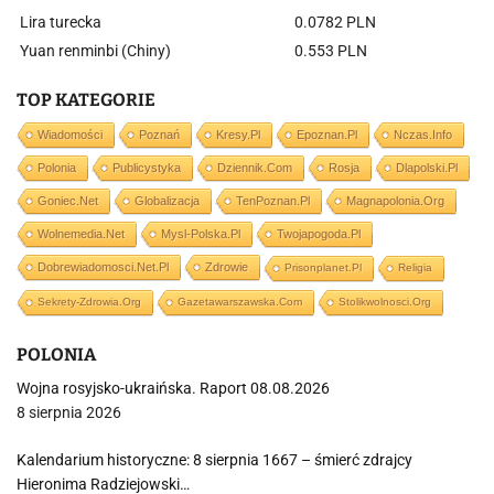
Lira turecka
0.0782 PLN
Yuan renminbi (Chiny)
0.553 PLN
TOP KATEGORIE
Wiadomości
Poznań
Kresy.pl
Epoznan.pl
Nczas.info
Polonia
Publicystyka
Dziennik.com
Rosja
Dlapolski.pl
Goniec.net
Globalizacja
TenPoznan.pl
Magnapolonia.org
Wolnemedia.net
Mysl-Polska.pl
Twojapogoda.pl
Dobrewiadomosci.net.pl
Zdrowie
Prisonplanet.pl
Religia
Sekrety-Zdrowia.org
Gazetawarszawska.com
Stolikwolnosci.org
POLONIA
Wojna rosyjsko-ukraińska. Raport 08.08.2026
8 sierpnia 2026
Kalendarium historyczne: 8 sierpnia 1667 – śmierć zdrajcy
Hieronima Radziejowski…