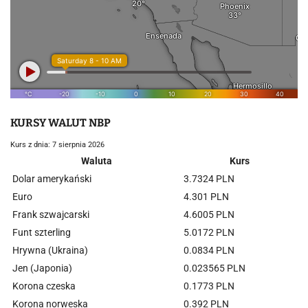
KURSY WALUT NBP
Kurs z dnia: 7 sierpnia 2026
Waluta
Kurs
Dolar amerykański
3.7324 PLN
Euro
4.301 PLN
Frank szwajcarski
4.6005 PLN
Funt szterling
5.0172 PLN
Hrywna (Ukraina)
0.0834 PLN
Jen (Japonia)
0.023565 PLN
Korona czeska
0.1773 PLN
Korona norweska
0.392 PLN