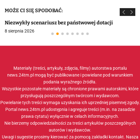
MOŻE CI SIĘ SPODOBAĆ:
Niezwykły scenariusz bez państwowej dotacji
8 sierpnia 2026
Materiały (treści, artykuły, zdjęcia, filmy) autorstwa portalu
news.24tm.pl mogą być publikowane i powielane pod warunkiem
podania wyraźnego źródła.
Wszystkie pozostałe materiały są chronione prawami autorskimi, które
przysługują poszczególnym twórcom i wydawcom.
Powielanie tych treści wymaga uzyskania ich uprzedniej pisemnej zgody.
Portal news.24tm.pl udostępnia i agreguje treści (m.in. na zasadzie
prawa cytatu) wyłącznie w celach informacyjnych.
Nie bierzemy odpowiedzialności za treści artykułów poszczególnych
autorów i wydawców.
Uwagi i sugestie prosimy kierować za pomocą zakładki
kontakt
. Nasza