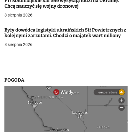
j
FT: Kolumbijskie kartele wysyłają ludzi na Ukrainę.
Chcą nauczyć się wojny dronowej
a
8 sierpnia 2026
w
Były dowódca logistyki ukraińskich Sił Powietrznych z
p
kolejnymi zarzutami. Chodzi o majątek wart miliony
i
8 sierpnia 2026
s
u
POGODA