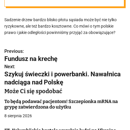
o tym pamiętać
Sadzenie drzew bardzo blisko płotu sąsiada może być nie tylko
ryzykowne, ale też bardzo kosztowne. Co mówi o tym polskie
prawo i jakie odległości powinniśmy przyjąć za obowiązujące?
Previous:
N
Fundusz na krechę
a
Next:
Szykuj świeczki i powerbanki. Nawałnica
w
nadciąga nad Polskę
i
Może Ci się spodobać
g
To będą podawać pacjentom! Szczepionka mRNA na
a
grypę zatwierdzona do użytku
8 sierpnia 2026
c