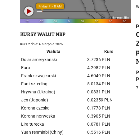
W
P
KURSY WALUT NBP
Kurs z dnia: 6 sierpnia 2026
Waluta
Kurs
Dolar amerykański
3.7236 PLN
i
Euro
4.2982 PLN
P
Frank szwajcarski
4.6049 PLN
p
Funt szterling
5.0134 PLN
7
Hrywna (Ukraina)
0.0831 PLN
Jen (Japonia)
0.02359 PLN
Korona czeska
0.1778 PLN
j
Korona norweska
0.3905 PLN
Lira turecka
0.0781 PLN
Yuan renminbi (Chiny)
0.5516 PLN