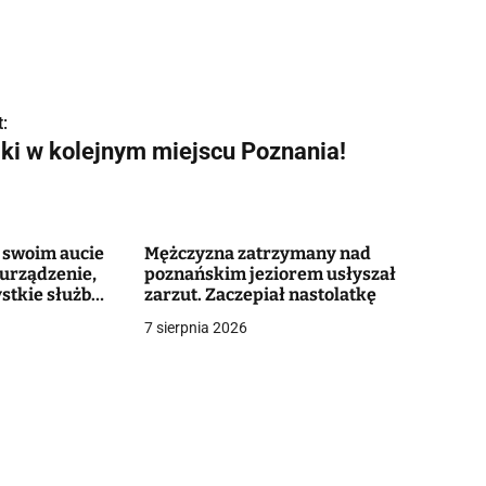
:
iki w kolejnym miejscu Poznania!
 swoim aucie
Mężczyzna zatrzymany nad
 urządzenie,
poznańskim jeziorem usłyszał
stkie służby i
zarzut. Zaczepiał nastolatkę
acji okolicy.
7 sierpnia 2026
t więcej