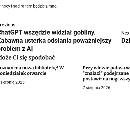
 nocy i nad ranem będzie zimno.
revious:
N
ChatGPT wszędzie widział gobliny.
Next
a
Zabawna usterka odsłania poważniejszy
Dz
w
problem z AI
Może Ci się spodobać
oznań ma nową bibliotekę! W
Przy wlewie paliwa w
g
oniedziałek otwarcie
"znalazł" podejrzane
postawił na nogi wszy
a
 sierpnia 2026
doprowadził do ewaku
7 sierpnia 2026
Sam je podrzucił. Jes
c
informacji
a
w