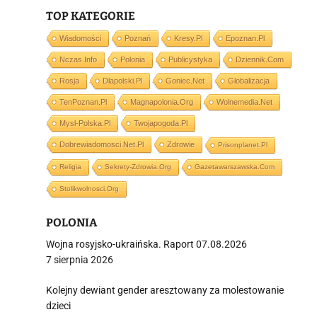
TOP KATEGORIE
i
Wiadomości
Poznań
Kresy.pl
Epoznan.pl
Nczas.info
Polonia
Publicystyka
Dziennik.com
Rosja
Dlapolski.pl
Goniec.net
Globalizacja
TenPoznan.pl
Magnapolonia.org
Wolnemedia.net
Mysl-Polska.pl
Twojapogoda.pl
Dobrewiadomosci.net.pl
Zdrowie
Prisonplanet.pl
Religia
Sekrety-Zdrowia.org
Gazetawarszawska.com
Stolikwolnosci.org
POLONIA
Wojna rosyjsko-ukraińska. Raport 07.08.2026
7 sierpnia 2026
Kolejny dewiant gender aresztowany za molestowanie
dzieci