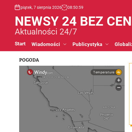
S
piątek, 7 sierpnia 2026
08
:
50
:
59
k
i
NEWSY 24 BEZ CE
p
t
Aktualności 24/7
o
c
Start
Wiadomości
Publicystyka
Globali
o
n
POGODA
t
e
n
t