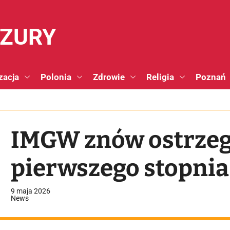
NZURY
zacja
Polonia
Zdrowie
Religia
Poznań
IMGW znów ostrzega
pierwszego stopnia
9 maja 2026
News