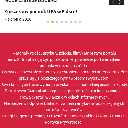
MOŻE CI SIĘ SPODOBAĆ:
Zniszczony pomnik UPA w Polsce!
7 sierpnia 2026
Materiały (treści, artykuły, zdjęcia, filmy) autorstwa portalu
news.24tm.pl mogą być publikowane i powielane pod warunkiem
podania wyraźnego źródła.
Wszystkie pozostałe materiały są chronione prawami autorskimi, które
przysługują poszczególnym twórcom i wydawcom.
Powielanie tych treści wymaga uzyskania ich uprzedniej pisemnej zgody.
Portal news.24tm.pl udostępnia i agreguje treści (m.in. na zasadzie
prawa cytatu) wyłącznie w celach informacyjnych.
Nie bierzemy odpowiedzialności za treści artykułów poszczególnych
autorów i wydawców.
Uwagi i sugestie prosimy kierować za pomocą zakładki
kontakt
. Nasza
Polityka Prywatności
.