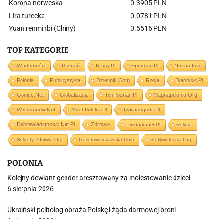
Korona norweska
0.3905 PLN
Lira turecka
0.0781 PLN
Yuan renminbi (Chiny)
0.5516 PLN
TOP KATEGORIE
Wiadomości
Poznań
Kresy.pl
Epoznan.pl
Nczas.info
Polonia
Publicystyka
Dziennik.com
Rosja
Dlapolski.pl
Goniec.net
Globalizacja
TenPoznan.pl
Magnapolonia.org
Wolnemedia.net
Mysl-Polska.pl
Twojapogoda.pl
Dobrewiadomosci.net.pl
Zdrowie
Prisonplanet.pl
Religia
Sekrety-Zdrowia.org
Gazetawarszawska.com
Stolikwolnosci.org
POLONIA
Kolejny dewiant gender aresztowany za molestowanie dzieci
6 sierpnia 2026
Ukraiński politolog obraża Polskę i żąda darmowej broni