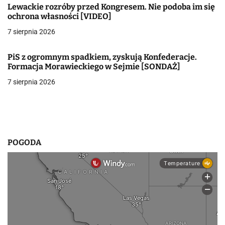
Lewackie rozróby przed Kongresem. Nie podoba im się
w
ochrona własności [VIDEO]
7 sierpnia 2026
p
i
PiS z ogromnym spadkiem, zyskują Konfederacje.
Formacja Morawieckiego w Sejmie [SONDAŻ]
s
7 sierpnia 2026
u
POGODA