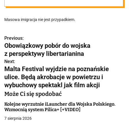
Masowa imigracja nie jest przypadkiem.
Previous:
N
Obowiązkowy pobór do wojska
a
z perspektywy libertarianina
w
Next:
Malta Festival wyjdzie na poznańskie
i
ulice. Będą akrobacje w powietrzu i
g
wybuchowy spektakl jak film akcji
a
Może Ci się spodobać
c
Kolejne wyrzutnie iLauncher dla Wojska Polskiego.
Wzmocnią system Pilica+ [+VIDEO]
j
7 sierpnia 2026
a