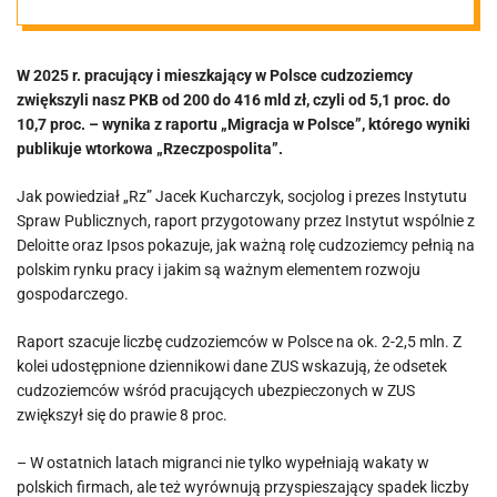
nie da
W 2025 r. pracujący i mieszkający w Polsce cudzoziemcy
zwiększyli nasz PKB od 200 do 416 mld zł, czyli od 5,1 proc. do
10,7 proc. – wynika z raportu „Migracja w Polsce”, którego wyniki
publikuje wtorkowa „Rzeczpospolita”.
Jak powiedział „Rz” Jacek Kucharczyk, socjolog i prezes Instytutu
Spraw Publicznych, raport przygotowany przez Instytut wspólnie z
Deloitte oraz Ipsos pokazuje, jak ważną rolę cudzoziemcy pełnią na
polskim rynku pracy i jakim są ważnym elementem rozwoju
gospodarczego.
Raport szacuje liczbę cudzoziemców w Polsce na ok. 2-2,5 mln. Z
kolei udostępnione dziennikowi dane ZUS wskazują, że odsetek
cudzoziemców wśród pracujących ubezpieczonych w ZUS
zwiększył się do prawie 8 proc.
– W ostatnich latach migranci nie tylko wypełniają wakaty w
polskich firmach, ale też wyrównują przyspieszający spadek liczby