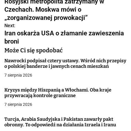
Rosyjski metropolita zatrzymany w
a
Czechach. Moskwa mówi o
w
„zorganizowanej prowokacji”
Next:
i
Iran oskarża USA o złamanie zawieszenia
g
broni
a
Może Ci się spodobać
c
Nawrocki podpisał cztery ustawy. Wśród nich przepisy
o polskiej banderze i jawnych cenach mieszkań
j
7 sierpnia 2026
a
Kryzys między Hiszpanią a Włochami. Oba kraje
w
przywracają kontrole graniczne
7 sierpnia 2026
p
i
Turcja, Arabia Saudyjska i Pakistan zawarły pakt
obronny. To odpowiedź na działania Izraela i Iranu
s