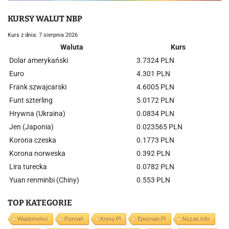
KURSY WALUT NBP
Kurs z dnia: 7 sierpnia 2026
Waluta
Kurs
Dolar amerykański
3.7324 PLN
Euro
4.301 PLN
Frank szwajcarski
4.6005 PLN
Funt szterling
5.0172 PLN
Hrywna (Ukraina)
0.0834 PLN
Jen (Japonia)
0.023565 PLN
Korona czeska
0.1773 PLN
Korona norweska
0.392 PLN
Lira turecka
0.0782 PLN
Yuan renminbi (Chiny)
0.553 PLN
TOP KATEGORIE
Wiadomości
Poznań
Kresy.pl
Epoznan.pl
Nczas.info