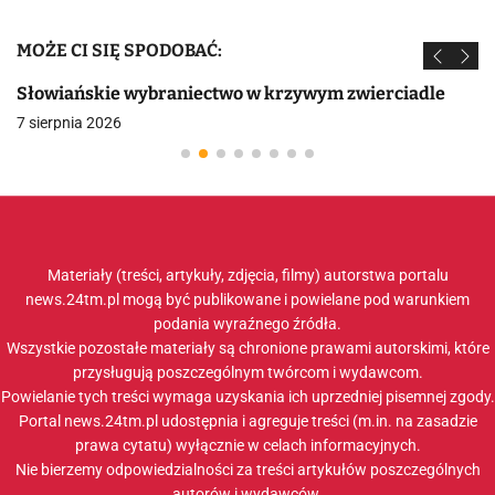
MOŻE CI SIĘ SPODOBAĆ:
Słowiańskie wybraniectwo w krzywym zwierciadle
7 sierpnia 2026
Materiały (treści, artykuły, zdjęcia, filmy) autorstwa portalu
news.24tm.pl mogą być publikowane i powielane pod warunkiem
podania wyraźnego źródła.
Wszystkie pozostałe materiały są chronione prawami autorskimi, które
przysługują poszczególnym twórcom i wydawcom.
Powielanie tych treści wymaga uzyskania ich uprzedniej pisemnej zgody.
Portal news.24tm.pl udostępnia i agreguje treści (m.in. na zasadzie
prawa cytatu) wyłącznie w celach informacyjnych.
Nie bierzemy odpowiedzialności za treści artykułów poszczególnych
autorów i wydawców.