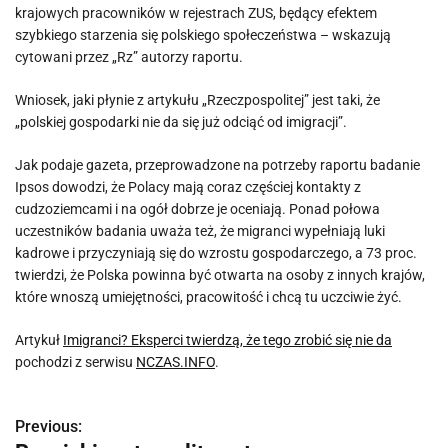
krajowych pracowników w rejestrach ZUS, będący efektem
szybkiego starzenia się polskiego społeczeństwa – wskazują
cytowani przez „Rz” autorzy raportu.
Wniosek, jaki płynie z artykułu „Rzeczpospolitej” jest taki, że
„polskiej gospodarki nie da się już odciąć od imigracji”.
Jak podaje gazeta, przeprowadzone na potrzeby raportu badanie
Ipsos dowodzi, że Polacy mają coraz częściej kontakty z
cudzoziemcami i na ogół dobrze je oceniają. Ponad połowa
uczestników badania uważa też, że migranci wypełniają luki
kadrowe i przyczyniają się do wzrostu gospodarczego, a 73 proc.
twierdzi, że Polska powinna być otwarta na osoby z innych krajów,
które wnoszą umiejętności, pracowitość i chcą tu uczciwie żyć.
Artykuł
Imigranci? Eksperci twierdzą, że tego zrobić się nie da
pochodzi z serwisu
NCZAS.INFO
.
Previous:
N