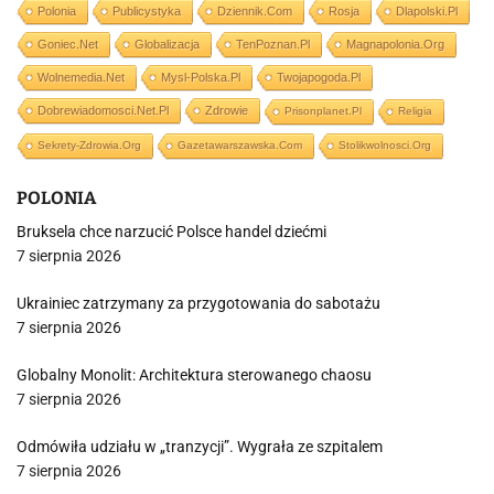
Polonia
Publicystyka
Dziennik.com
Rosja
Dlapolski.pl
Goniec.net
Globalizacja
TenPoznan.pl
Magnapolonia.org
Wolnemedia.net
Mysl-Polska.pl
Twojapogoda.pl
Dobrewiadomosci.net.pl
Zdrowie
Prisonplanet.pl
Religia
Sekrety-Zdrowia.org
Gazetawarszawska.com
Stolikwolnosci.org
POLONIA
Bruksela chce narzucić Polsce handel dziećmi
7 sierpnia 2026
Ukrainiec zatrzymany za przygotowania do sabotażu
7 sierpnia 2026
Globalny Monolit: Architektura sterowanego chaosu
7 sierpnia 2026
Odmówiła udziału w „tranzycji”. Wygrała ze szpitalem
7 sierpnia 2026