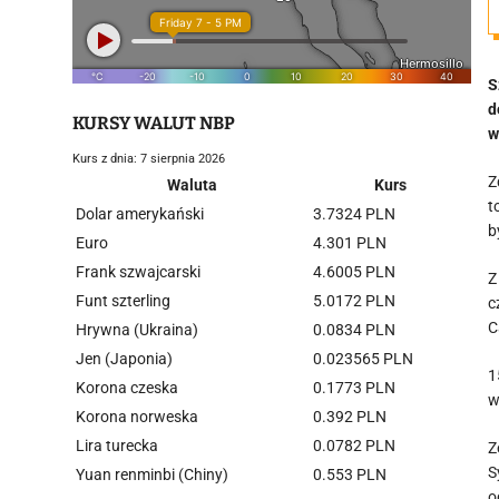
S
d
KURSY WALUT NBP
w
Kurs z dnia: 7 sierpnia 2026
Z
Waluta
Kurs
t
Dolar amerykański
3.7324 PLN
b
Euro
4.301 PLN
Frank szwajcarski
4.6005 PLN
Z
Funt szterling
5.0172 PLN
c
C
Hrywna (Ukraina)
0.0834 PLN
Jen (Japonia)
0.023565 PLN
1
Korona czeska
0.1773 PLN
w
Korona norweska
0.392 PLN
Lira turecka
0.0782 PLN
Z
S
Yuan renminbi (Chiny)
0.553 PLN
o