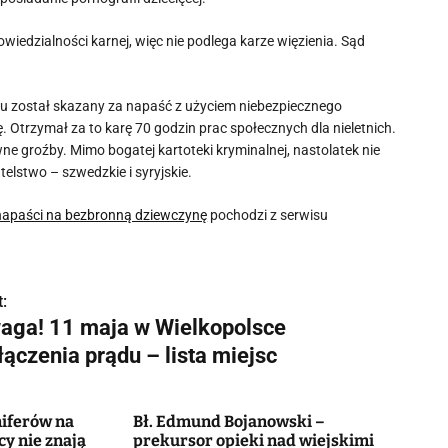
iedzialności karnej, więc nie podlega karze więzienia. Sąd
temu został skazany za napaść z użyciem niebezpiecznego
 Otrzymał za to karę 70 godzin prac społecznych dla nieletnich.
ne groźby. Mimo bogatej kartoteki kryminalnej, nastolatek nie
lstwo – szwedzkie i syryjskie.
y napaści na bezbronną dziewczynę
pochodzi z serwisu
:
aga! 11 maja w Wielkopolsce
ączenia prądu – lista miejsc
niferów na
Bł. Edmund Bojanowski –
y nie znają
prekursor opieki nad wiejskimi