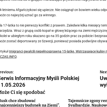
4-letniemu Afgańczykowi się upiecze. Nie osiągnął on bowiem wieku odpow
oże co najwyżej uznać go za winnego.
la 17-latka to nie pierwszy konflikt z prawem. Zaledwie kilka miesięcy 
arzędzia. Wraz z grupą osób kopał w głowę leżącego na ziemi mężczyznę.
 kolei w ubiegłym roku skazano go na 35 godzin prac za pobicie i bezpraw
oże zostać deportowany ze Szwecji, ponieważ posiada podwójne obywate
rtykuł
Imigranci gwałcili niepełnosprawną 15-latkę. Wstrząsające kulis
CZAS.INFO
.
revious:
Next
N
Serwis Informacyjny Myśli Polskiej
Uw
a
11.05.2026
wył
w
Może Ci się spodobać
usk chce zbudować
Tajemnicze zgony re
najcenniejszy budynek na Ziemi”.
Svalbardzie. Naukowc