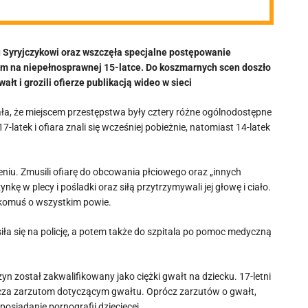
 Syryjczykowi oraz wszczęła specjalne postępowanie
m na niepełnosprawnej 15-latce. Do koszmarnych scen doszło
t i grozili ofierze publikacją wideo w sieci
ała, że miejscem przestępstwa były cztery różne ogólnodostępne
latek i ofiara znali się wcześniej pobieżnie, natomiast 14-latek
ieniu. Zmusili ofiarę do obcowania płciowego oraz „innych
nkę w plecy i pośladki oraz siłą przytrzymywali jej głowę i ciało.
a komuś o wszystkim powie.
osiła się na policję, a potem także do szpitala po pomoc medyczną
n został zakwalifikowany jako ciężki gwałt na dziecku. 17-letni
zecza zarzutom dotyczącym gwałtu. Oprócz zarzutów o gwałt,
osiadanie pornografii dziecięcej.