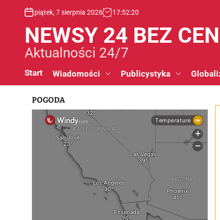
S
piątek, 7 sierpnia 2026
17
:
52
:
21
k
i
NEWSY 24 BEZ CE
p
t
Aktualności 24/7
o
c
Start
Wiadomości
Publicystyka
Globali
o
n
POGODA
t
e
n
t