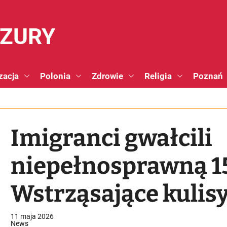
NZURY
zacja
Polonia
Zdrowie
Religia
Poznań
Imigranci gwałcili
niepełnosprawną 15
Wstrząsające kulis
bezbronną dziewcz
11 maja 2026
News