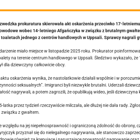
zwedzka prokuratura skierowała akt oskarżenia przeciwko 17-letniemu
owodowe wobec 14-letniego Afgańczyka w związku z brutalnym gwałte
 toaletach jednego z centrów handlowych w Uppsali. Sprawcy nagrali gwał
darzenie miało miejsce w listopadzie 2025 roku. Prokurator poinformow
oalety na terenie centrum handlowego w Uppsali. Śledztwo wykazało, że 17-
ył dla dziewczyny całkowicie obcy.
 aktu oskarżenia wynika, że nastolatkowie działali wspólnie i w porozum
zynności seksualnych”. Imigranci byli niezwykle brutalni. Uderzali dziewczy
ałość nagrywali, a potem zagrozili, że opublikują wideo, jeśli dziewczyn
5-latka przez tydzień rzeczywiście milczała, ale dłużej nie dała rady. Zgł
 związku z gwałtem.
e względu na jej niepełnosprawność i ograniczoną zdolność do obrony, czy
yryjczyk przyznał się do nielegalnego nagrywania, ale stanowczo zapr
dpowie również za krępujące i naruszające prywatność nagrywanie oraz p