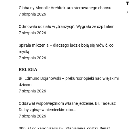
T
Globalny Monolit: Architektura sterowanego chaosu
7
7 sierpnia 2026
Odmówiła udziału w „tranzycji”. Wygrała ze szpitalem
7 sierpnia 2026
j
Spirala milczenia – dlaczego ludzie boją się mówić, co
myślą
7 sierpnia 2026
RELIGIA
i
Bł. Edmund Bojanowski – prekursor opieki nad wiejskimi
dziećmi
7 sierpnia 2026
Oddawał współwięźniom własne jedzenie. Bł. Tadeusz
Dulny zginął w niemieckim obo…
7 sierpnia 2026
300 lat od kanonizacji św. Stanisława Kostki. Senat