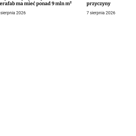
g
erafab ma mieć ponad 9 mln m²
przyczyny
 sierpnia 2026
7 sierpnia 2026
a
c
a
w
p
s
u