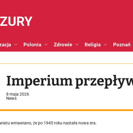
NZURY
zacja
Polonia
Zdrowie
Religia
Poznań
Imperium przepły
8 maja 2026
News
wiatu wmawiano, że po 1945 roku nastała nowa era.