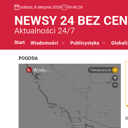
S
sobota, 8 sierpnia 2026
09
:
46
:
29
k
i
NEWSY 24 BEZ CE
p
t
Aktualności 24/7
o
c
Start
Wiadomości
Publicystyka
Globali
o
n
POGODA
t
e
n
t
Ś