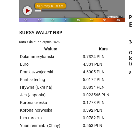
P
KURSY WALUT NBP
Kurs z dnia: 7 sierpnia 2026
i
Waluta
Kurs
O
Dolar amerykański
3.7324 PLN
k
l
Euro
4.301 PLN
n
Frank szwajcarski
4.6005 PLN
8
s
Funt szterling
5.0172 PLN
Hrywna (Ukraina)
0.0834 PLN
j
Jen (Japonia)
0.023565 PLN
Korona czeska
0.1773 PLN
Korona norweska
0.392 PLN
Lira turecka
0.0782 PLN
Yuan renminbi (Chiny)
0.553 PLN