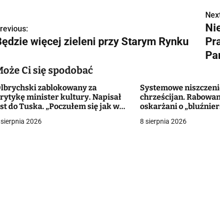
Next
N
Ni
revious:
a
Będzie więcej zieleni przy Starym Rynku
Pr
w
Pan
Może Ci się spodobać
lbrychski zablokowany za
Systemowe niszczeni
g
rytykę minister kultury. Napisał
chrześcijan. Rabowan
ist do Tuska. „Poczułem się jak w
oskarżani o „bluźnie
a
ajczarniejszych czasach
 sierpnia 2026
8 sierpnia 2026
ystemów totalitarnych”
c
a
w
p