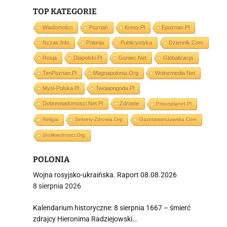
i
TOP KATEGORIE
Wiadomości
Poznań
Kresy.pl
Epoznan.pl
Nczas.info
Polonia
Publicystyka
Dziennik.com
Rosja
Dlapolski.pl
Goniec.net
Globalizacja
TenPoznan.pl
Magnapolonia.org
Wolnemedia.net
Mysl-Polska.pl
Twojapogoda.pl
Dobrewiadomosci.net.pl
Zdrowie
Prisonplanet.pl
Religia
Sekrety-Zdrowia.org
Gazetawarszawska.com
Stolikwolnosci.org
POLONIA
Wojna rosyjsko-ukraińska. Raport 08.08.2026
8 sierpnia 2026
Kalendarium historyczne: 8 sierpnia 1667 – śmierć
zdrajcy Hieronima Radziejowski…