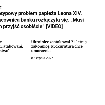
:
etypowy problem papieża Leona XIV.
acownica banku rozłączyła się. „Musi
 przyjść osobiście” [VIDEO]
e
Ukrainiec zaatakował 71-letnią
i, atakowani,
zakonnicę. Prokuratura chce
rstwo”
umorzenia
8 sierpnia 2026