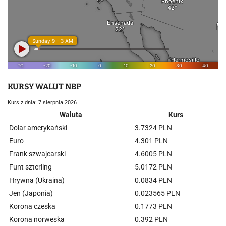
KURSY WALUT NBP
Kurs z dnia: 7 sierpnia 2026
Waluta
Kurs
Dolar amerykański
3.7324 PLN
Euro
4.301 PLN
Frank szwajcarski
4.6005 PLN
Funt szterling
5.0172 PLN
Hrywna (Ukraina)
0.0834 PLN
Jen (Japonia)
0.023565 PLN
Korona czeska
0.1773 PLN
Korona norweska
0.392 PLN