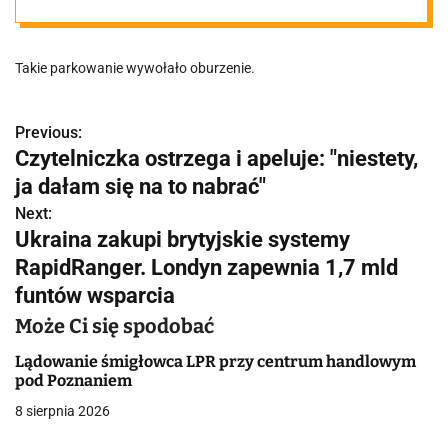
organizacji
Takie parkowanie wywołało oburzenie.
ruchu.
Mieszkańcy
Previous:
N
Czytelniczka ostrzega i apeluje: "niestety,
a
ja dałam się na to nabrać"
obawiają się, że
w
Next:
Ukraina zakupi brytyjskie systemy
sytuacja się
i
RapidRanger. Londyn zapewnia 1,7 mld
g
funtów wsparcia
powtórzy
a
Może Ci się spodobać
c
Lądowanie śmigłowca LPR przy centrum handlowym
pod Poznaniem
j
8 sierpnia 2026
a