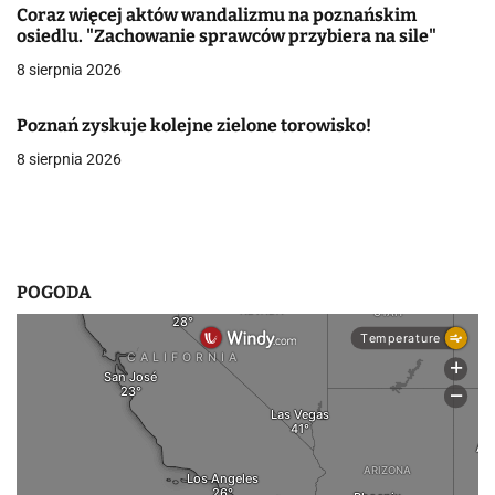
Coraz więcej aktów wandalizmu na poznańskim
w
osiedlu. "Zachowanie sprawców przybiera na sile"
8 sierpnia 2026
p
i
Poznań zyskuje kolejne zielone torowisko!
s
8 sierpnia 2026
u
POGODA