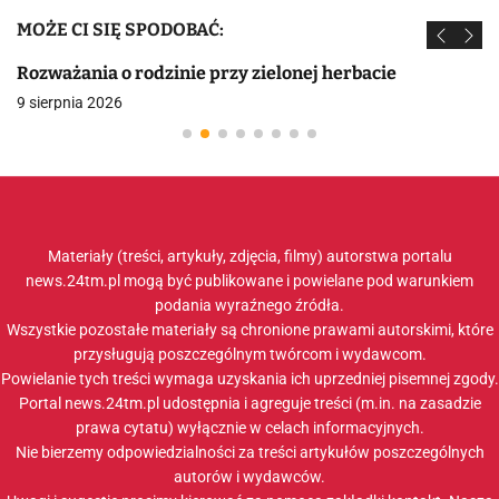
MOŻE CI SIĘ SPODOBAĆ:
Rozważania o rodzinie przy zielonej herbacie
9 sierpnia 2026
Materiały (treści, artykuły, zdjęcia, filmy) autorstwa portalu
news.24tm.pl mogą być publikowane i powielane pod warunkiem
podania wyraźnego źródła.
Wszystkie pozostałe materiały są chronione prawami autorskimi, które
przysługują poszczególnym twórcom i wydawcom.
Powielanie tych treści wymaga uzyskania ich uprzedniej pisemnej zgody.
Portal news.24tm.pl udostępnia i agreguje treści (m.in. na zasadzie
prawa cytatu) wyłącznie w celach informacyjnych.
Nie bierzemy odpowiedzialności za treści artykułów poszczególnych
autorów i wydawców.