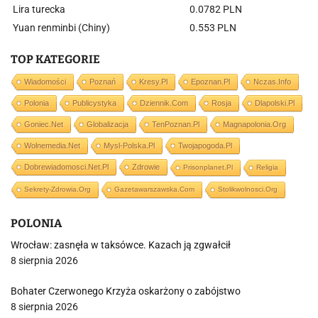
Lira turecka
0.0782 PLN
Yuan renminbi (Chiny)
0.553 PLN
TOP KATEGORIE
Wiadomości
Poznań
Kresy.pl
Epoznan.pl
Nczas.info
Polonia
Publicystyka
Dziennik.com
Rosja
Dlapolski.pl
Goniec.net
Globalizacja
TenPoznan.pl
Magnapolonia.org
Wolnemedia.net
Mysl-Polska.pl
Twojapogoda.pl
Dobrewiadomosci.net.pl
Zdrowie
Prisonplanet.pl
Religia
Sekrety-Zdrowia.org
Gazetawarszawska.com
Stolikwolnosci.org
POLONIA
Wrocław: zasnęła w taksówce. Kazach ją zgwałcił
8 sierpnia 2026
Bohater Czerwonego Krzyża oskarżony o zabójstwo
8 sierpnia 2026