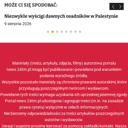
MOŻE CI SIĘ SPODOBAĆ:
Niezwykłe wyścigi dawnych osadników w Palestynie
9 sierpnia 2026
Materiały (treści, artykuły, zdjęcia, filmy) autorstwa portalu
news.24tm.pl mogą być publikowane i powielane pod warunkiem
podania wyraźnego źródła.
Wszystkie pozostałe materiały są chronione prawami autorskimi, które
przysługują poszczególnym twórcom i wydawcom.
Powielanie tych treści wymaga uzyskania ich uprzedniej pisemnej zgody.
Portal news.24tm.pl udostępnia i agreguje treści (m.in. na zasadzie
prawa cytatu) wyłącznie w celach informacyjnych.
Nie bierzemy odpowiedzialności za treści artykułów poszczególnych
autorów i wydawców.
Uwagi i sugestie prosimy kierować za pomocą zakładki
kontakt
. Nasza