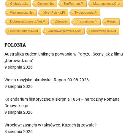
Globalizacja
Goniec.net
TenPoznan.pl
Magnapolonia.org
Wolnemedia.net
Mysl-Polska.pl
Twojapogoda.pl
Dobrewiadomosci.net.pl
Zdrowie
Prisonplanet.pl
Religia
Sekrety-Zdrowia.org
Gazetawarszawska.com
Stolikwolnosci.org
POLONIA
Australijka cudem uniknęła porwania w Paryżu. Sceny jak z filmu
„Uprowadzona”
9 sierpnia 2026
Wojna rosyjsko-ukraińska. Raport 09.08.2026
9 sierpnia 2026
Kalendarium historyczne: 9 sierpnia 1864 – narodziny Romana
Dmowskiego
9 sierpnia 2026
Wrocław: zasnęła w taksówce. Kazach ją zgwałcił
8 sierpnia 2026