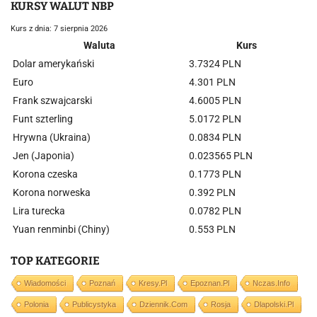
KURSY WALUT NBP
Kurs z dnia: 7 sierpnia 2026
Waluta
Kurs
Dolar amerykański
3.7324 PLN
Euro
4.301 PLN
Frank szwajcarski
4.6005 PLN
Funt szterling
5.0172 PLN
Hrywna (Ukraina)
0.0834 PLN
Jen (Japonia)
0.023565 PLN
Korona czeska
0.1773 PLN
Korona norweska
0.392 PLN
Lira turecka
0.0782 PLN
Yuan renminbi (Chiny)
0.553 PLN
TOP KATEGORIE
Wiadomości
Poznań
Kresy.pl
Epoznan.pl
Nczas.info
Polonia
Publicystyka
Dziennik.com
Rosja
Dlapolski.pl