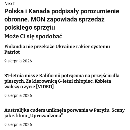
Next:
i
Polska i Kanada podpisały porozumienie
g
obronne. MON zapowiada sprzedaż
polskiego sprzętu
a
Może Ci się spodobać
c
Finlandia nie przekaże Ukrainie rakier systemu
j
Patriot
a
9 sierpnia 2026
w
31-letnia miss z Kalifornii potrącona na przejściu dla
pieszych. Za kierownicą 6-letni chłopiec. Kobieta
p
walczy o życie [VIDEO]
i
9 sierpnia 2026
s
Australijka cudem uniknęła porwania w Paryżu. Sceny
u
jak z filmu „Uprowadzona”
9 sierpnia 2026