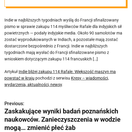
maszyn ma
Indie w najbliższych tygodniach wyślą do Francji sfinalizowany
powstać w kraju
pismo w sprawie zakupu 114 myśliwców Rafale dla indyjskich sił
powietrznych — podały indyjskie media. Około 90 samolotów ma
zostać wyprodukowanych w Indiach, a pozostałe mają zostać
dostarczone bezpośrednio z Francji. Indie w najbliższych
tygodniach mają wysłać do Francji sfinalizowane pismo z
wnioskiem dotyczącym zakupu 114 francuskich […]
Artykuł
Indie bliżej zakupu 114 Rafale. Większość maszyn ma
powstać w kraju
pochodzi z serwisu
Kresy – wiadomości,
wydarzenia, aktualności, newsy
.
Previous:
N
Zaskakujące wyniki badań poznańskich
a
naukowców. Zanieczyszczenia w wodzie
w
mogą… zmienić płeć żab