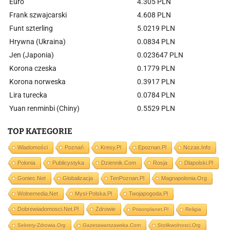
Euro
4.305 PLN
Frank szwajcarski
4.608 PLN
Funt szterling
5.0219 PLN
Hrywna (Ukraina)
0.0834 PLN
Jen (Japonia)
0.023647 PLN
Korona czeska
0.1779 PLN
Korona norweska
0.3917 PLN
Lira turecka
0.0784 PLN
Yuan renminbi (Chiny)
0.5529 PLN
TOP KATEGORIE
Wiadomości
Poznań
Kresy.pl
Epoznan.pl
Nczas.info
Polonia
Publicystyka
Dziennik.com
Rosja
Dlapolski.pl
Goniec.net
Globalizacja
TenPoznan.pl
Magnapolonia.org
Wolnemedia.net
Mysl-Polska.pl
Twojapogoda.pl
Dobrewiadomosci.net.pl
Zdrowie
Prisonplanet.pl
Religia
Sekrety-Zdrowia.org
Gazetawarszawska.com
Stolikwolnosci.org