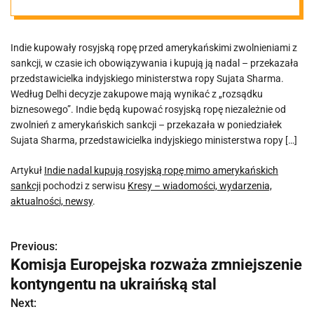
sankcji
Indie kupowały rosyjską ropę przed amerykańskimi zwolnieniami z
sankcji, w czasie ich obowiązywania i kupują ją nadal – przekazała
przedstawicielka indyjskiego ministerstwa ropy Sujata Sharma.
Według Delhi decyzje zakupowe mają wynikać z „rozsądku
biznesowego”. Indie będą kupować rosyjską ropę niezależnie od
zwolnień z amerykańskich sankcji – przekazała w poniedziałek
Sujata Sharma, przedstawicielka indyjskiego ministerstwa ropy […]
Artykuł
Indie nadal kupują rosyjską ropę mimo amerykańskich
sankcji
pochodzi z serwisu
Kresy – wiadomości, wydarzenia,
aktualności, newsy
.
Previous:
N
Komisja Europejska rozważa zmniejszenie
a
kontyngentu na ukraińską stal
w
Next: