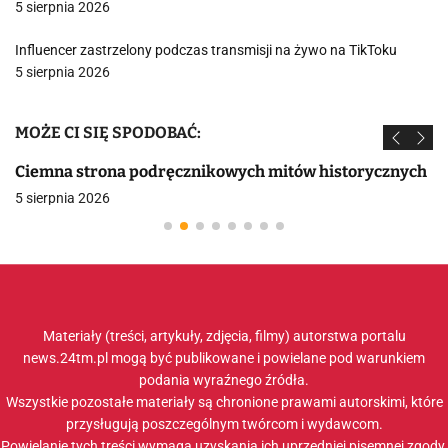
5 sierpnia 2026
Influencer zastrzelony podczas transmisji na żywo na TikToku
5 sierpnia 2026
MOŻE CI SIĘ SPODOBAĆ:
Ciemna strona podręcznikowych mitów historycznych
5 sierpnia 2026
Materiały (treści, artykuły, zdjęcia, filmy) autorstwa portalu
news.24tm.pl mogą być publikowane i powielane pod warunkiem
podania wyraźnego źródła.
Wszystkie pozostałe materiały są chronione prawami autorskimi, które
przysługują poszczególnym twórcom i wydawcom.
Powielanie tych treści wymaga uzyskania ich uprzedniej pisemnej zgody.