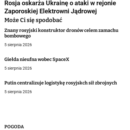
Rosja oskarża Ukrainę o ataki w rejonie
i
Zaporoskiej Elektrowni Jądrowej
g
Może Ci się spodobać
a
Znany rosyjski konstruktor dronów celem zamachu
bombowego
c
5 sierpnia 2026
j
Giełda nieufna wobec SpaceX
a
5 sierpnia 2026
w
p
Putin centralizuje logistykę rosyjskch sił zbrojnych
5 sierpnia 2026
i
s
u
POGODA