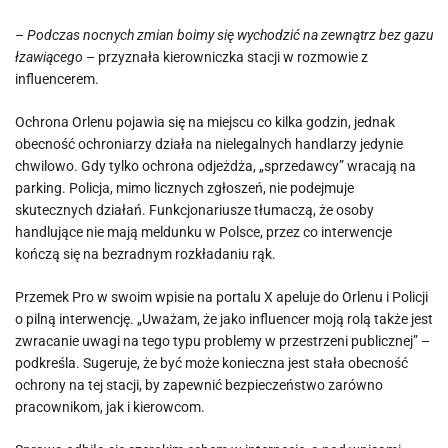
–
Podczas nocnych zmian boimy się wychodzić na zewnątrz bez gazu
łzawiącego
– przyznała kierowniczka stacji w rozmowie z
influencerem.
Ochrona Orlenu pojawia się na miejscu co kilka godzin, jednak
obecność ochroniarzy działa na nielegalnych handlarzy jedynie
chwilowo. Gdy tylko ochrona odjeżdża, „sprzedawcy” wracają na
parking. Policja, mimo licznych zgłoszeń, nie podejmuje
skutecznych działań. Funkcjonariusze tłumaczą, że osoby
handlujące nie mają meldunku w Polsce, przez co interwencje
kończą się na bezradnym rozkładaniu rąk.
Przemek Pro w swoim wpisie na portalu X apeluje do Orlenu i Policji
o pilną interwencję. „Uważam, że jako influencer moją rolą także jest
zwracanie uwagi na tego typu problemy w przestrzeni publicznej” –
podkreśla. Sugeruje, że być może konieczna jest stała obecność
ochrony na tej stacji, by zapewnić bezpieczeństwo zarówno
pracownikom, jak i kierowcom.