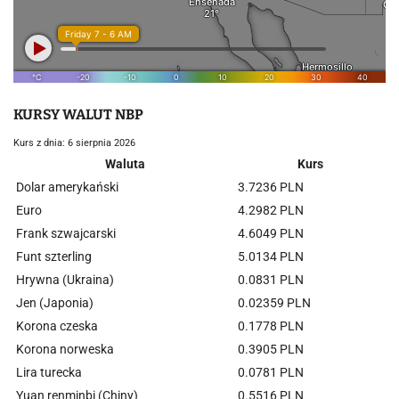
KURSY WALUT NBP
Kurs z dnia: 6 sierpnia 2026
Waluta
Kurs
Dolar amerykański
3.7236 PLN
Euro
4.2982 PLN
Frank szwajcarski
4.6049 PLN
Funt szterling
5.0134 PLN
Hrywna (Ukraina)
0.0831 PLN
Jen (Japonia)
0.02359 PLN
Korona czeska
0.1778 PLN
Korona norweska
0.3905 PLN
Lira turecka
0.0781 PLN
Yuan renminbi (Chiny)
0.5516 PLN