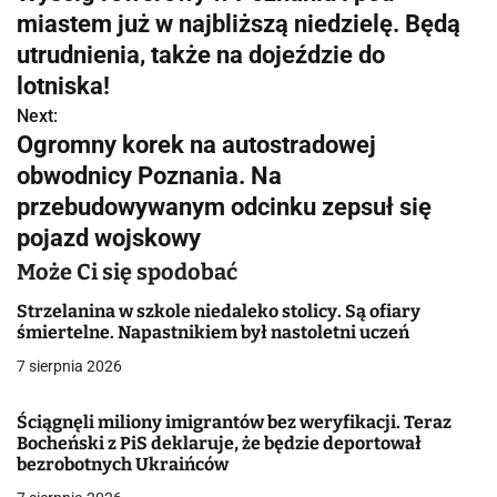
a
miastem już w najbliższą niedzielę. Będą
w
utrudnienia, także na dojeździe do
lotniska!
i
Next:
g
Ogromny korek na autostradowej
obwodnicy Poznania. Na
a
przebudowywanym odcinku zepsuł się
c
pojazd wojskowy
j
Może Ci się spodobać
a
Strzelanina w szkole niedaleko stolicy. Są ofiary
śmiertelne. Napastnikiem był nastoletni uczeń
w
7 sierpnia 2026
p
Ściągnęli miliony imigrantów bez weryfikacji. Teraz
i
Bocheński z PiS deklaruje, że będzie deportował
bezrobotnych Ukraińców
s