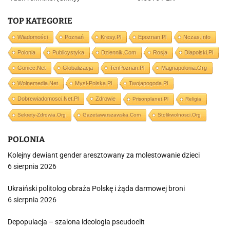
TOP KATEGORIE
Wiadomości
Poznań
Kresy.pl
Epoznan.pl
Nczas.info
Polonia
Publicystyka
Dziennik.com
Rosja
Dlapolski.pl
Goniec.net
Globalizacja
TenPoznan.pl
Magnapolonia.org
Wolnemedia.net
Mysl-Polska.pl
Twojapogoda.pl
Dobrewiadomosci.net.pl
Zdrowie
Prisonplanet.pl
Religia
Sekrety-Zdrowia.org
Gazetawarszawska.com
Stolikwolnosci.org
POLONIA
Kolejny dewiant gender aresztowany za molestowanie dzieci
6 sierpnia 2026
Ukraiński politolog obraża Polskę i żąda darmowej broni
6 sierpnia 2026
Depopulacja – szalona ideologia pseudoelit