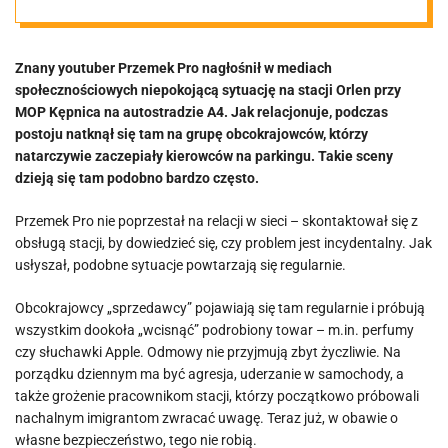
Imigranci sieją
Znany youtuber Przemek Pro nagłośnił w mediach
postrach.
społecznościowych niepokojącą sytuację na stacji Orlen przy
MOP Kępnica na autostradzie A4. Jak relacjonuje, podczas
Policja rozkłada
postoju natknął się tam na grupę obcokrajowców, którzy
natarczywie zaczepiały kierowców na parkingu. Takie sceny
dzieją się tam podobno bardzo często.
ręce
Przemek Pro nie poprzestał na relacji w sieci – skontaktował się z
obsługą stacji, by dowiedzieć się, czy problem jest incydentalny. Jak
usłyszał, podobne sytuacje powtarzają się regularnie.
Obcokrajowcy „sprzedawcy” pojawiają się tam regularnie i próbują
wszystkim dookoła „wcisnąć” podrobiony towar – m.in. perfumy
czy słuchawki Apple. Odmowy nie przyjmują zbyt życzliwie. Na
porządku dziennym ma być agresja, uderzanie w samochody, a
także grożenie pracownikom stacji, którzy początkowo próbowali
nachalnym imigrantom zwracać uwagę. Teraz już, w obawie o
własne bezpieczeństwo, tego nie robią.