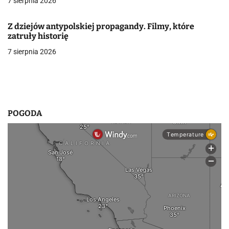
7 sierpnia 2026
u
Z dziejów antypolskiej propagandy. Filmy, które
zatruły historię
7 sierpnia 2026
POGODA