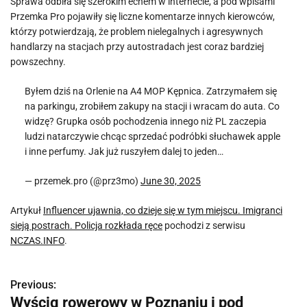
Sprawa odbiła się szerokim echem w internecie, a pod wpisami
Przemka Pro pojawiły się liczne komentarze innych kierowców,
którzy potwierdzają, że problem nielegalnych i agresywnych
handlarzy na stacjach przy autostradach jest coraz bardziej
powszechny.
Byłem dziś na Orlenie na A4 MOP Kępnica. Zatrzymałem się
na parkingu, zrobiłem zakupy na stacji i wracam do auta. Co
widzę? Grupka osób pochodzenia innego niż PL zaczepia
ludzi natarczywie chcąc sprzedać podróbki słuchawek apple
i inne perfumy. Jak już ruszyłem dalej to jeden…
— przemek.pro (@prz3mo)
June 30, 2025
Artykuł
Influencer ujawnia, co dzieje się w tym miejscu. Imigranci
sieją postrach. Policja rozkłada ręce
pochodzi z serwisu
NCZAS.INFO
.
Previous:
N
Wyścig rowerowy w Poznaniu i pod