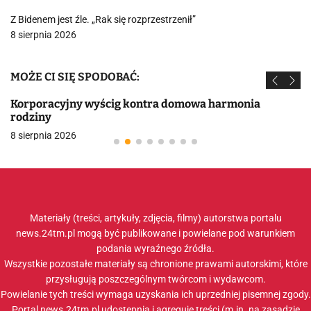
Z Bidenem jest źle. „Rak się rozprzestrzenił”
8 sierpnia 2026
MOŻE CI SIĘ SPODOBAĆ:
Korporacyjny wyścig kontra domowa harmonia
rodziny
8 sierpnia 2026
Materiały (treści, artykuły, zdjęcia, filmy) autorstwa portalu
news.24tm.pl mogą być publikowane i powielane pod warunkiem
podania wyraźnego źródła.
Wszystkie pozostałe materiały są chronione prawami autorskimi, które
przysługują poszczególnym twórcom i wydawcom.
Powielanie tych treści wymaga uzyskania ich uprzedniej pisemnej zgody.
Portal news.24tm.pl udostępnia i agreguje treści (m.in. na zasadzie