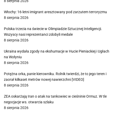
8 sierpnia 2026
Włochy: 16-letni imigrant aresztowany pod zarzutem terroryzmu
8 sierpnia 2026
Polska trzecia na świecie w Olimpiadzie Sztucznej Inteligencji.
Wszyscy nasi reprezentanci zdobyli medale
8 sierpnia 2026
Ukraina wydała zgody na ekshumacje w Hucie Pieniackiej i Ugłach
na Wołyniu
8 sierpnia 2026
Potężna orka, panie kierowniku. Rolnik twierdzi, że to jego teren i
zaorał kilkaset metrów nowej nawierzchni [VIDEO]
8 sierpnia 2026
ZEA oskarżają Iran o atak na tankowiec w cieśninie Ormuz. W tle
negocjacje ws. otwarcia szlaku
8 sierpnia 2026