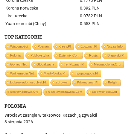
Korona czeska
0.1773 PLN
Korona norweska
0.392 PLN
Lira turecka
0.0782 PLN
Yuan renminbi (Chiny)
0.553 PLN
TOP KATEGORIE
Wiadomości
Poznań
Kresy.pl
Epoznan.pl
Nczas.info
Polonia
Publicystyka
Dziennik.com
Rosja
Dlapolski.pl
Goniec.net
Globalizacja
TenPoznan.pl
Magnapolonia.org
Wolnemedia.net
Mysl-Polska.pl
Twojapogoda.pl
Dobrewiadomosci.net.pl
Zdrowie
Prisonplanet.pl
Religia
Sekrety-Zdrowia.org
Gazetawarszawska.com
Stolikwolnosci.org
POLONIA
Wrocław: zasnęła w taksówce. Kazach ją zgwałcił
8 sierpnia 2026