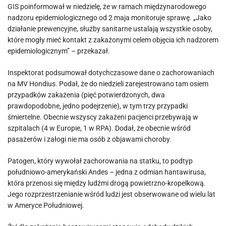
GIS poinformował w niedzielę, że w ramach międzynarodowego
nadzoru epidemiologicznego od 2 maja monitoruje sprawę. „Jako
działanie prewencyjne, służby sanitarne ustalają wszystkie osoby,
które mogły mieć kontakt z zakażonymi celem objęcia ich nadzorem
epidemiologicznym” – przekazał.
Inspektorat podsumował dotychczasowe dane o zachorowaniach
na MV Hondius. Podał, że do niedzieli zarejestrowano tam osiem
przypadków zakażenia (pięć potwierdzonych, dwa
prawdopodobne, jedno podejrzenie), w tym trzy przypadki
śmiertelne. Obecnie wszyscy zakażeni pacjenci przebywają w
szpitalach (4 w Europie, 1 w RPA). Dodał, że obecnie wśród
pasażerów i załogi nie ma osób z objawami choroby.
Patogen, który wywołał zachorowania na statku, to podtyp
południowo-amerykański Andes – jedna z odmian hantawirusa,
która przenosi się między ludźmi drogą powietrzno-kropelkową.
Jego rozprzestrzenianie wśród ludzi jest obserwowane od wielu lat
w Ameryce Południowej.