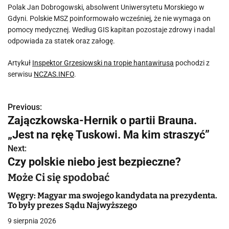
Polak Jan Dobrogowski, absolwent Uniwersytetu Morskiego w
Gdyni. Polskie MSZ poinformowało wcześniej, że nie wymaga on
pomocy medycznej. Według GIS kapitan pozostaje zdrowy i nadal
odpowiada za statek oraz załogę.
Artykuł
Inspektor Grzesiowski na tropie hantawirusa
pochodzi z
serwisu
NCZAS.INFO
.
Previous:
N
Zajączkowska-Hernik o partii Brauna.
a
„Jest na rękę Tuskowi. Ma kim straszyć”
w
Next:
Czy polskie niebo jest bezpieczne?
i
Może Ci się spodobać
g
Węgry: Magyar ma swojego kandydata na prezydenta.
a
To były prezes Sądu Najwyższego
9 sierpnia 2026
c