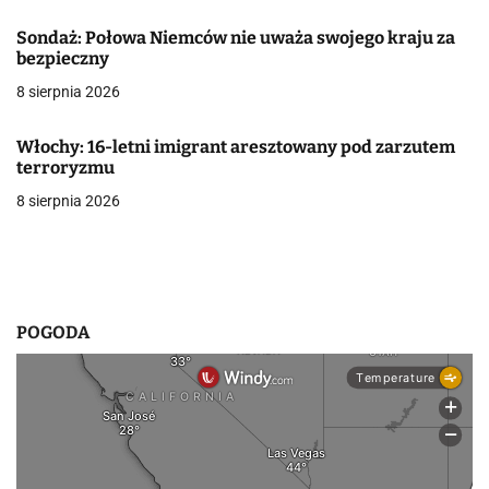
j
Sondaż: Połowa Niemców nie uważa swojego kraju za
bezpieczny
a
8 sierpnia 2026
w
Włochy: 16-letni imigrant aresztowany pod zarzutem
p
terroryzmu
i
8 sierpnia 2026
s
u
POGODA