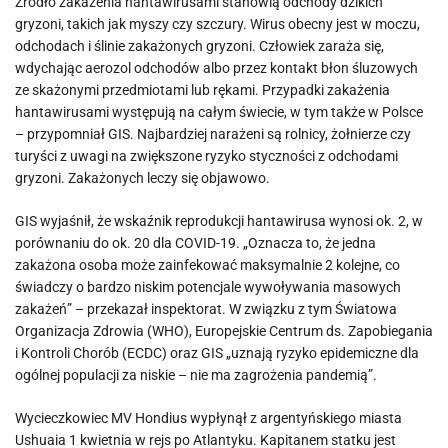
Źródło zakażenia hantawirusami stanowią odchody dzikich
gryzoni, takich jak myszy czy szczury. Wirus obecny jest w moczu,
odchodach i ślinie zakażonych gryzoni. Człowiek zaraża się,
wdychając aerozol odchodów albo przez kontakt błon śluzowych
ze skażonymi przedmiotami lub rękami. Przypadki zakażenia
hantawirusami występują na całym świecie, w tym także w Polsce
– przypomniał GIS. Najbardziej narażeni są rolnicy, żołnierze czy
turyści z uwagi na zwiększone ryzyko styczności z odchodami
gryzoni. Zakażonych leczy się objawowo.
GIS wyjaśnił, że wskaźnik reprodukcji hantawirusa wynosi ok. 2, w
porównaniu do ok. 20 dla COVID-19. „Oznacza to, że jedna
zakażona osoba może zainfekować maksymalnie 2 kolejne, co
świadczy o bardzo niskim potencjale wywoływania masowych
zakażeń” – przekazał inspektorat. W związku z tym Światowa
Organizacja Zdrowia (WHO), Europejskie Centrum ds. Zapobiegania
i Kontroli Chorób (ECDC) oraz GIS „uznają ryzyko epidemiczne dla
ogólnej populacji za niskie – nie ma zagrożenia pandemią”.
Wycieczkowiec MV Hondius wypłynął z argentyńskiego miasta
Ushuaia 1 kwietnia w rejs po Atlantyku. Kapitanem statku jest