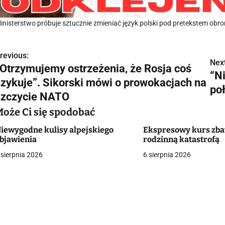
inisterstwo próbuje sztucznie zmieniać język polski pod pretekstem ob
revious:
N
Next
„Otrzymujemy ostrzeżenia, że Rosja coś
“N
a
szykuje”. Sikorski mówi o prowokacjach na
po
w
szczycie NATO
Może Ci się spodobać
iewygodne kulisy alpejskiego
Ekspresowy kurs zba
g
bjawienia
rodzinną katastrofą
a
 sierpnia 2026
6 sierpnia 2026
c
a