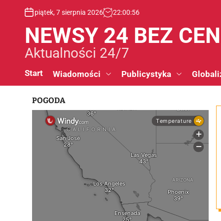
S
piątek, 7 sierpnia 2026
22
:
00
:
57
k
i
NEWSY 24 BEZ CE
p
t
Aktualności 24/7
o
c
Start
Wiadomości
Publicystyka
Globali
o
n
POGODA
t
e
n
t