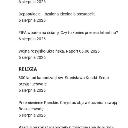
6 sierpnia 2026
Depopulacja – szalona ideologia pseudoelit
6 sierpnia 2026
i
FIFA wpadła na ścianę. Czy to koniec prezesa Infantino?
6 sierpnia 2026
Wojna rosyjsko-ukraińska. Raport 06.08.2026
6 sierpnia 2026
RELIGIA
300 lat od kanonizacji św. Stanisława Kostki. Senat
przyjął uchwałę
6 sierpnia 2026
Przemienienie Pańskie. Chrystus objawił uczniom swoją
Boską chwałę
6 sierpnia 2026
Rząd i Episkopat rozpoczęły przygotowania do wizyty