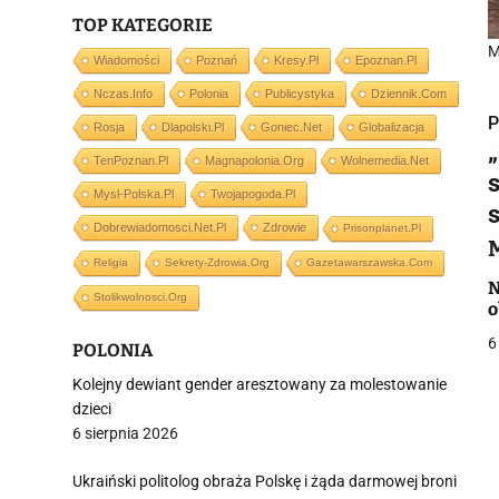
TOP KATEGORIE
M
Wiadomości
Poznań
Kresy.pl
Epoznan.pl
Nczas.info
Polonia
Publicystyka
Dziennik.com
P
Rosja
Dlapolski.pl
Goniec.net
Globalizacja
TenPoznan.pl
Magnapolonia.org
Wolnemedia.net
Mysl-Polska.pl
Twojapogoda.pl
Dobrewiadomosci.net.pl
Zdrowie
Prisonplanet.pl
i
Religia
Sekrety-Zdrowia.org
Gazetawarszawska.com
N
Stolikwolnosci.org
o
6
POLONIA
Kolejny dewiant gender aresztowany za molestowanie
dzieci
j
6 sierpnia 2026
Ukraiński politolog obraża Polskę i żąda darmowej broni