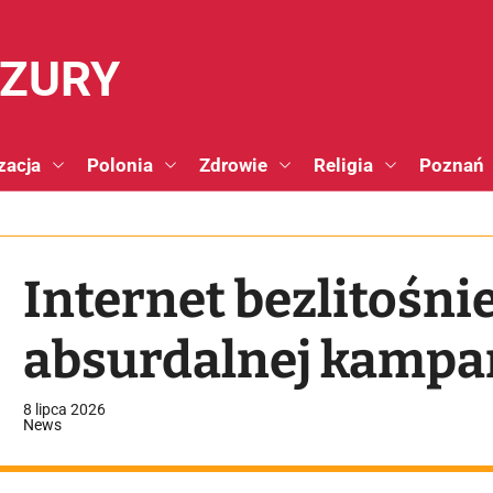
NZURY
zacja
Polonia
Zdrowie
Religia
Poznań
Internet bezlitośnie
absurdalnej kampan
8 lipca 2026
News